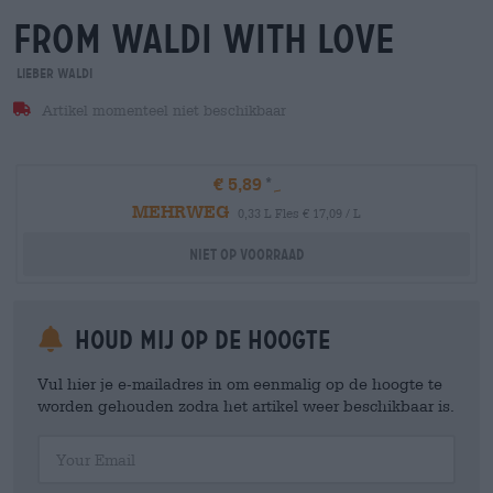
from waldi with love
Lieber Waldi
Artikel momenteel niet beschikbaar
€ 5,89
MEHRWEG
0,33 L Fles € 17,09 / L
Niet op voorraad
Houd mij op de hoogte
Vul hier je e-mailadres in om eenmalig op de hoogte te
worden gehouden zodra het artikel weer beschikbaar is.
Your Email