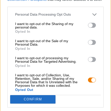
third parties.
GRATIS BIERCONSULT
Personal Data Processing Opt Outs
Heb je vragen over dit bier? Wij zijn er voor u.
shop@bierothek.de
I want to opt-out of the Sharing of my
personal data.
Opted In
handelaren of restauranthouders
I want to opt-out of the Sale of my
Personal Data.
Du willst größere Mengen günstiger einkaufen?
Opted In
grosshandel@bierothek.de
I want to opt-out of processing my
Personal Data for Targeted Advertising.
Opted In
Controle ter plaatse
I want to opt-out of Collection, Use,
Retention, Sale, and/or Sharing of my
Is From Waldi with Love Van Lieber Waldi Ook beschikbaar
Personal Data that Is Unrelated with the
in mijn kantoor?
Purposes for which it was collected.
Opted Out
Nu controleren
CONFIRM