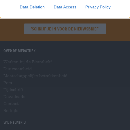
Data Deletion
Data Access
Privacy Policy
Spring aan boord!
'Schrijf je in voor de nieuwsbrief'
Over de Bierothek
Werken bij de Bierothek
®
Duurzaamheid
Maatschappelijke betrokkenheid
Pers
Tijdschrift
Downloads
Contact
Bedrijfs
Wij helpen u