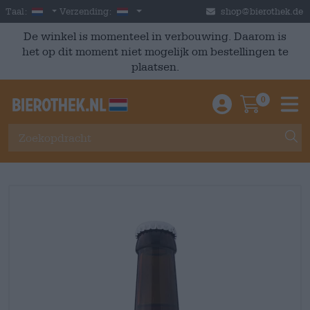
Skip to main content
Dutch
Nederland
Taal:
Verzending:
shop@bierothek.de
De winkel is momenteel in verbouwing. Daarom is
het op dit moment niet mogelijk om bestellingen te
plaatsen.
0
Einloggen / An
Warenkor
M