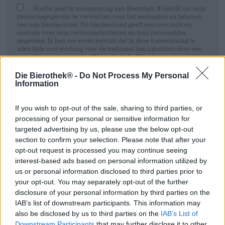
Hierbij geef ik toestemming aan Bierothek ® GmbH om mijn
persoonsgegevens te verwerken voor het aanmaken en beheren
van een klantaccount. Dit klantaccount geeft een overzicht en
controle over mijn verkoopactiviteiten en mijn persoonlijke
gegevens. Ik ben me ervan bewust dat ik deze toestemming te
allen tijde met werking voor de toekomst kan intrekken door een
e-mail te sturen naar shop@bierothek.de. Wij informeren u dat het
intrekken van uw toestemming geen invloed heeft op de
rechtmatigheid van de verwerking die op basis van uw
Die Bierothek® -
Do Not Process My Personal
toestemming is uitgevoerd tot het moment van intrekking. Meer
Information
informatie vindt u in onze
data protection statement
If you wish to opt-out of the sale, sharing to third parties, or
Inschrijven
processing of your personal or sensitive information for
targeted advertising by us, please use the below opt-out
section to confirm your selection. Please note that after your
* Prijzen zijn inclusief wettelijke BTW. Plus
Scheepvaart
plus
opt-out request is processed you may continue seeing
Deponeren
€ 0,08
interest-based ads based on personal information utilized by
* Prijzen zijn inclusief accijns
us or personal information disclosed to third parties prior to
your opt-out. You may separately opt-out of the further
Omschrijving
Info
Beoordelingen
(0)
disclosure of your personal information by third parties on the
IAB’s list of downstream participants. This information may
also be disclosed by us to third parties on the
IAB’s List of
Wast Coast DIPA
Downstream Participants
that may further disclose it to other