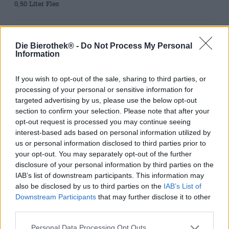
0,50 Liter Fles
Brauerei
Eichhorn
Die Bierothek® -
Do Not Process My Personal
Information
Bierothek® ID
10414003
If you wish to opt-out of the sale, sharing to third parties, or
EAN
4260026781062
processing of your personal or sensitive information for
targeted advertising by us, please use the below opt-out
Gewicht
section to confirm your selection. Please note that after your
0.5kg(0.88kg met verpakking)
opt-out request is processed you may continue seeing
Deponeren
interest-based ads based on personal information utilized by
€ 0.08
us or personal information disclosed to third parties prior to
LMIV
your opt-out. You may separately opt-out of the further
Verantwoordelijke exploitant van levensmiddelenbedrijven
disclosure of your personal information by third parties on the
(EU)
IAB’s list of downstream participants. This information may
Brauerei Eichhorn, Dörfleinser Str. 43, 96103
also be disclosed by us to third parties on the
IAB’s List of
Hallstadt Deutschland(DE)
Downstream Participants
that may further disclose it to other
Bierregion
third parties.
Deutschland
Bier stijl
Personal Data Processing Opt Outs