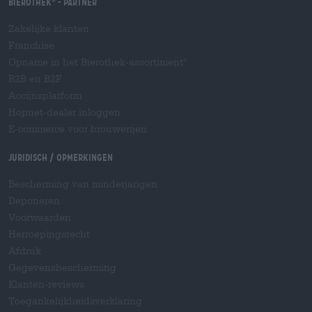
Bierothek
- Partner
®
Zakelijke klanten
Franchise
Opname in het Bierothek-assortiment
®
B2B en B2F
Accijnsplatform
Hopnet-dealer inloggen
E-commerce voor brouwerijen
Juridisch / Opmerkingen
Bescherming van minderjarigen
Deponeren
Voorwaarden
Herroepingsrecht
Afdruk
Gegevensbescherming
Klanten-reviews
Toegankelijkheidsverklaring