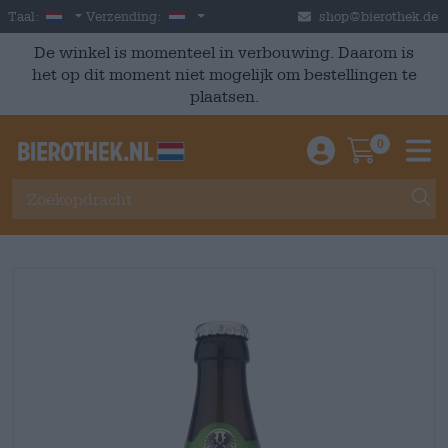
Skip to main content
Dutch
Nederland
Taal:
Verzending:
shop@bierothek.de
De winkel is momenteel in verbouwing. Daarom is
het op dit moment niet mogelijk om bestellingen te
plaatsen.
0
Einloggen / An
Warenkor
M