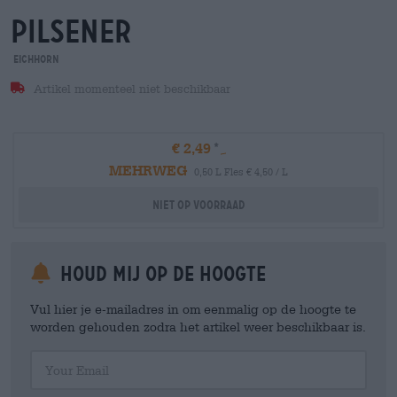
Pilsener
Eichhorn
Artikel momenteel niet beschikbaar
€ 2,49
MEHRWEG
0,50 L Fles € 4,50 / L
Niet op voorraad
Houd mij op de hoogte
Vul hier je e-mailadres in om eenmalig op de hoogte te
worden gehouden zodra het artikel weer beschikbaar is.
Your Email