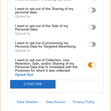
frankische bieren
,
Pilsener
I want to opt-out of the Sharing of my
Categorie bier
personal data.
beierse bieren
,
frankische bieren
Opted In
Voedingsadvies
I want to opt-out of the Sale of my
Starter
: Bites met milde roomkaas en zalm of forel
Personal Data.
Hoofdgerecht
: Gebakken vis/biefstuk/groenten van de grill
Opted In
Toetje
: Kaas- en roomcake
Alcoholgehalte
I want to opt-out of processing my
5 % vol
Personal Data for Targeted Advertising.
Opted In
Origineel wort
12 ° Plato
I want to opt-out of Collection, Use,
Retention, Sale, and/or Sharing of my
Ingrediënten
Personal Data that Is Unrelated with the
Water,
gerstemout
, hop, gist
Purposes for which it was collected.
Opted Out
Accijns
€ 0,24
CONFIRM
GRATIS BIERCONSULT
Data Deletion
Data Access
Privacy Policy
Heb je vragen over dit bier? Wij zijn er voor u.
shop@bierothek.de