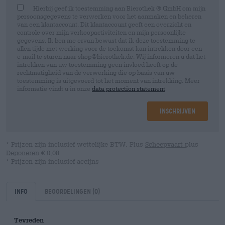
Hierbij geef ik toestemming aan Bierothek ® GmbH om mijn
persoonsgegevens te verwerken voor het aanmaken en beheren
van een klantaccount. Dit klantaccount geeft een overzicht en
controle over mijn verkoopactiviteiten en mijn persoonlijke
gegevens. Ik ben me ervan bewust dat ik deze toestemming te
allen tijde met werking voor de toekomst kan intrekken door een
e-mail te sturen naar shop@bierothek.de. Wij informeren u dat het
intrekken van uw toestemming geen invloed heeft op de
rechtmatigheid van de verwerking die op basis van uw
toestemming is uitgevoerd tot het moment van intrekking. Meer
informatie vindt u in onze
data protection statement
Inschrijven
* Prijzen zijn inclusief wettelijke BTW. Plus
Scheepvaart
plus
Deponeren
€ 0,08
* Prijzen zijn inclusief accijns
Info
Beoordelingen
(0)
Tevreden