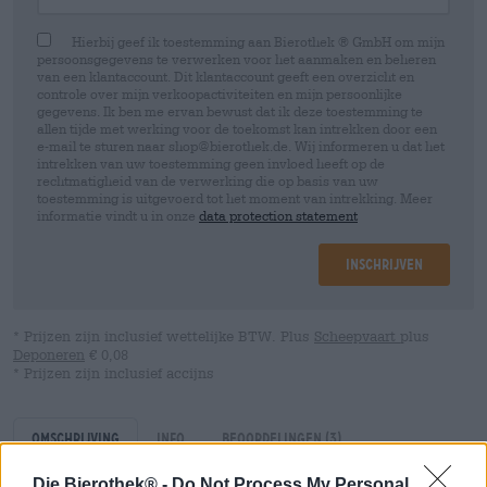
Hierbij geef ik toestemming aan Bierothek ® GmbH om mijn
persoonsgegevens te verwerken voor het aanmaken en beheren
van een klantaccount. Dit klantaccount geeft een overzicht en
controle over mijn verkoopactiviteiten en mijn persoonlijke
gegevens. Ik ben me ervan bewust dat ik deze toestemming te
allen tijde met werking voor de toekomst kan intrekken door een
e-mail te sturen naar shop@bierothek.de. Wij informeren u dat het
intrekken van uw toestemming geen invloed heeft op de
rechtmatigheid van de verwerking die op basis van uw
toestemming is uitgevoerd tot het moment van intrekking. Meer
informatie vindt u in onze
data protection statement
Inschrijven
* Prijzen zijn inclusief wettelijke BTW. Plus
Scheepvaart
plus
Deponeren
€ 0,08
* Prijzen zijn inclusief accijns
Omschrijving
Info
Beoordelingen
(3)
Die Bierothek® -
Do Not Process My Personal