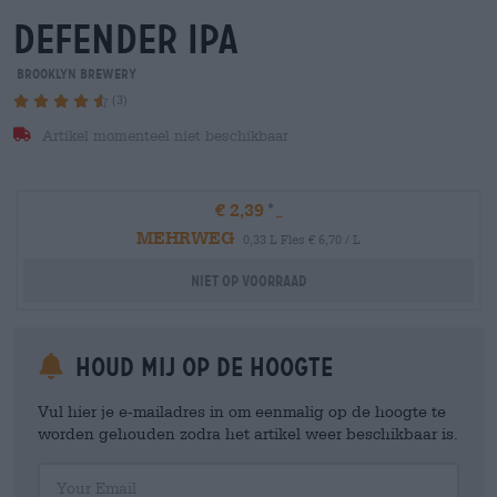
defender ipa
Brooklyn Brewery
(3)
Artikel momenteel niet beschikbaar
€ 2,39
MEHRWEG
0,33 L Fles € 6,70 / L
Niet op voorraad
Houd mij op de hoogte
Vul hier je e-mailadres in om eenmalig op de hoogte te
worden gehouden zodra het artikel weer beschikbaar is.
Your Email