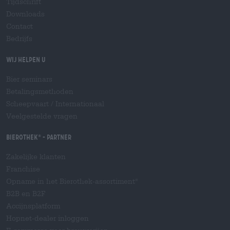
Tijdschrift
Downloads
Contact
Bedrijfs
Wij helpen u
Bier seminars
Betalingsmethoden
Scheepvaart
/
Internationaal
Veelgestelde vragen
Bierothek
- Partner
®
Zakelijke klanten
Franchise
Opname in het Bierothek-assortiment
®
B2B en B2F
Accijnsplatform
Hopnet-dealer inloggen