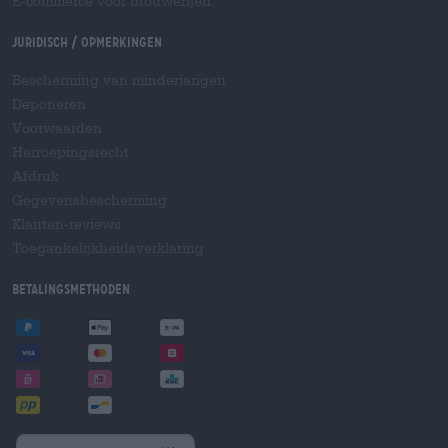
E-commerce voor brouwerijen
Juridisch / Opmerkingen
Bescherming van minderjarigen
Deponeren
Voorwaarden
Herroepingsrecht
Afdruk
Gegevensbescherming
Klanten-reviews
Toegankelijkheidsverklaring
Betalingsmethoden