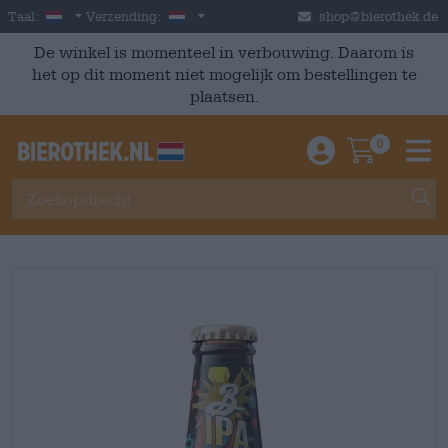
Skip to main content
Dutch
Nederland
Taal:
Verzending:
shop@bierothek.de
De winkel is momenteel in verbouwing. Daarom is
het op dit moment niet mogelijk om bestellingen te
plaatsen.
0
Einloggen / An
Warenkor
M