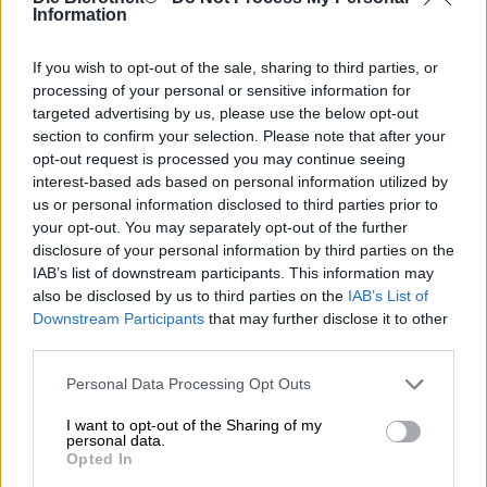
Information
Comic-Con in New York is waarschijnlijk de bekendste
bijeenkomst van nerds, nerds en fans van superhelden.
If you wish to opt-out of the sale, sharing to third parties, or
Elk jaar ontmoeten gelijkgestemden met en zonder
processing of your personal or sensitive information for
kostuums elkaar om hun gedeelde passie voor getekende
targeted advertising by us, please use the below opt-out
en geanimeerde strips te beleven, hun helden te
section to confirm your selection. Please note that after your
ontmoeten en ideeën uit te wisselen over de nieuwste
opt-out request is processed you may continue seeing
verhalen en personages. De brouwers van Brooklyn
interest-based ads based on personal information utilized by
Brewery zijn bovendien comic geeks en dus precies de
juiste keuze om het nerdy grote evenement van een
us or personal information disclosed to third parties prior to
passend biertje te voorzien.
your opt-out. You may separately opt-out of the further
disclosure of your personal information by third parties on the
Als officiële brouwers van Comic-Con hebben ze een bier
IAB’s list of downstream participants. This information may
bedacht dat niet alleen visueel perfect bij het evenement
also be disclosed by us to third parties on the
IAB’s List of
past: de Defender IPA komt in stripvorm en verfrist
Downstream Participants
that may further disclose it to other
vermoeide congresbezoekers met tropische fruittonen,
third parties.
rijke hop en een stimulerende 5,5% Alcoholgehalte.
Personal Data Processing Opt Outs
De sappige Golden IPA vloeit in een prachtige gouden
toon in het glas en draagt een vluchtige kroon van
I want to opt-out of the Sharing of my
sneeuwwit schuim op de subtiel troebele body. Een
personal data.
verleidelijke geur van vers gebakken cake vermengt zich
Opted In
met limoen, dennenhars en kruiden op de neus om een