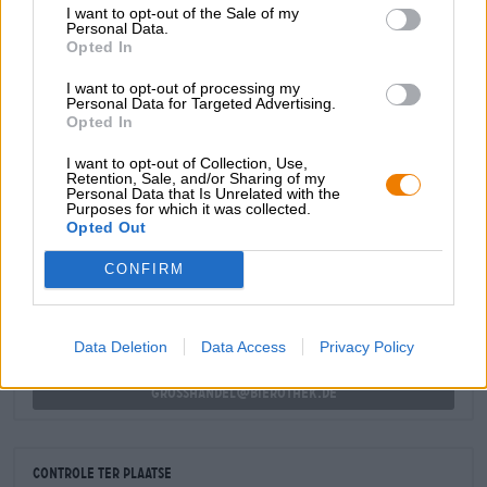
onweerstaanbare potpourri te creëren. De initiële smaak
I want to opt-out of the Sale of my
Personal Data.
onthult een slank, vol bier dat smaakt naar fijne mout,
Opted In
romige karamel, groene hop, zongerijpte citrusvruchten
en kruidige hars. Een droge bitterheid onderstreept het
I want to opt-out of processing my
aromaspel en rondt het biergenot af met een langdurige
Personal Data for Targeted Advertising.
afdronk.
Opted In
I want to opt-out of Collection, Use,
Retention, Sale, and/or Sharing of my
Personal Data that Is Unrelated with the
Purposes for which it was collected.
GRATIS BIERCONSULT
Opted Out
Heb je vragen over dit bier? Wij zijn er voor u.
shop@bierothek.de
CONFIRM
handelaren of restauranthouders
Data Deletion
Data Access
Privacy Policy
Du willst größere Mengen günstiger einkaufen?
grosshandel@bierothek.de
Controle ter plaatse