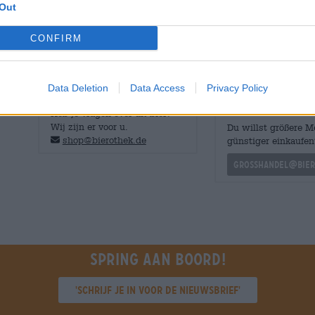
Out
smaakprofiel bestaande uit pittige citrustonen, kruidige
broodachtige mout en groene hoparoma's. De textuur is 
CONFIRM
Een langdurige afdronk brengt het biergenot tot een pa
Data Deletion
Data Access
Privacy Policy
GRATIS BIERCONSULT
handelaren of
restauranthouders
Heb je vragen over dit bier?
Wij zijn er voor u.
Du willst größere 
shop@bierothek.de
günstiger einkaufen
grosshandel@bier
Spring aan boord!
'Schrijf je in voor de nieuwsbrief'