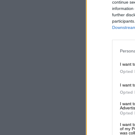
continue se
information 
further disc
participants
Downstream 
Persona
I want t
Opted 
I want t
Opted 
I want 
Advertis
Opted 
I want t
of my P
was col