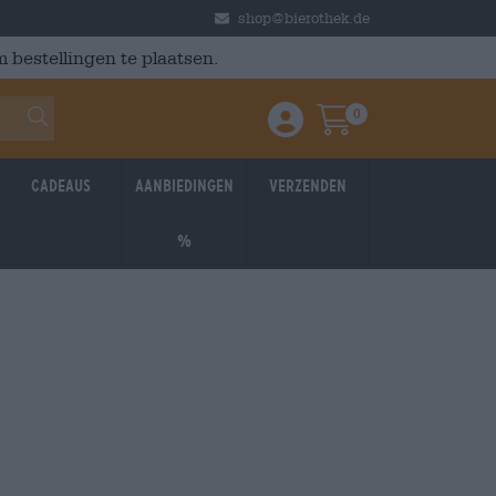
shop@bierothek.de
 bestellingen te plaatsen.
0
Einloggen / Anmelden
Warenkorb
Cadeaus
Aanbiedingen
Verzenden
%