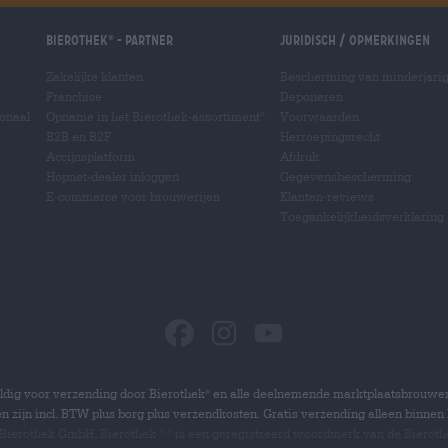
Bierothek
- Partner
Juridisch / Opmerkingen
®
Zakelijke klanten
Bescherming van minderjari
Franchise
Deponeren
ionaal
Opname in het Bierothek-assortiment
Voorwaarden
®
B2B en B2F
Herroepingsrecht
Accijnsplatform
Afdruk
Hopnet-dealer inloggen
Gegevensbescherming
E-commerce voor brouwerijen
Klanten-reviews
Toegankelijkheidsverklaring
dig voor verzending door Bierothek
en alle deelnemende marktplaatsbrouwer
®
zen zijn incl. BTW plus borg plus verzendkosten. Gratis verzending alleen binnen 
 Bierothek GmbH. Bierothek
is een geregistreerd woordmerk van de Bierot
®
®