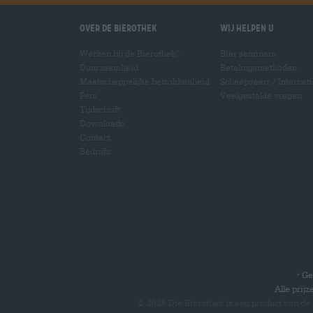
Over de Bierothek
Wij helpen u
Werken bij de Bierothek
Bier seminars
®
Duurzaamheid
Betalingsmethoden
Maatschappelijke betrokkenheid
Scheepvaart
/
Internat
Pers
Veelgestelde vragen
Tijdschrift
Downloads
Contact
Bedrijfs
Gel
*
Alle prij
© 2026 Die Bierothek
is een product van de