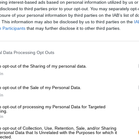
eing interest-based ads based on personal information utilized by us or
disclosed to third parties prior to your opt-out. You may separately opt-
* Prijzen zijn inclusief wettelijke BTW. Plus
Scheepvaart
plus
losure of your personal information by third parties on the IAB’s list of
* Prijzen zijn inclusief accijns
. This information may also be disclosed by us to third parties on the
IA
Participants
that may further disclose it to other third parties.
Omschrijving
Info
Beoordelingen
(1)
l Data Processing Opt Outs
Big Little Thing is een bier dat niet alleen de verfijn
brouwerij demonstreert, maar ook haar grote hart. Met d
o opt-out of the Sharing of my personal data.
van muziek in ons leven en aandacht vragen voor acti
In
gemeenschap. Muziek en bier gaan niet alleen goed sa
mensen, zijn de ideale metgezel voor warme zomeravond
o opt-out of the Sale of my Personal Data.
In
Big Little Things is een eerbetoon aan alle muzikanten d
een betere plek van!
to opt-out of processing my Personal Data for Targeted
ing.
De sappige Imperial IPA heeft een krachtig alcoholperc
In
goed. Deze cijfers wekken de indruk dat Big Little Thin
uitgekiende brouwtechnologie transformeert het bier in
o opt-out of Collection, Use, Retention, Sale, and/or Sharing
doordrinkbaar karakter. De moutzoetheid is teruggebrach
ersonal Data that Is Unrelated with the Purposes for which it
lected.
hoparoma’s zijn gemaximaliseerd door middel van koude 