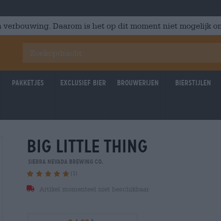
 verbouwing. Daarom is het op dit moment niet mogelijk om
Pakketjes
Exclusief Bier
Brouwerijen
Bierstijlen
big little thing
Sierra Nevada Brewing Co.
(1)
Artikel momenteel niet beschikbaar