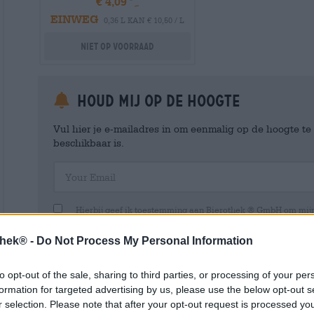
€ 4,09
EINWEG
0,36 L KAN € 10,50 / L
Niet op voorraad
Houd mij op de hoogte
Vul hier je e-mailadres in om eenmalig op de hoogte t
beschikbaar is.
Your Email
Hierbij geef ik toestemming aan Bierothek ® GmbH om mi
en beheren van een klantaccount. Dit klantaccount geeft een overz
persoonlijke gegevens. Ik ben me ervan bewust dat ik deze toest
thek® -
Do Not Process My Personal Information
kan intrekken door een e-mail te sturen naar shop@bierothek.de.
toestemming geen invloed heeft op de rechtmatigheid van de ve
uitgevoerd tot het moment van intrekking. Meer informatie vindt
to opt-out of the sale, sharing to third parties, or processing of your per
formation for targeted advertising by us, please use the below opt-out s
r selection. Please note that after your opt-out request is processed y