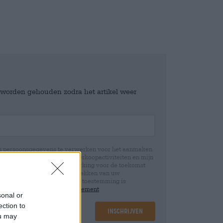
e worden gehouden zodra het artikel weer
jn persoonsgegevens te verwerken voor het aanmaken
icht en controle over mijn verkoopactiviteiten en mijn
emming te allen tijde met werking voor de toekomst
 Wij informeren u dat het intrekken van uw
rwerking die op basis van uw toestemming is
 u in onze
data protection statement
sonal or
ection to
Inschrijven
ou may