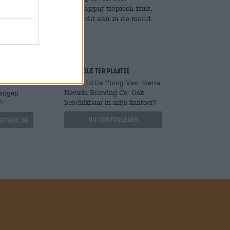
 dennenhars, hints van sappig tropisch fruit,
romig en voelt fluweelzacht aan in de mond.
ssend einde.
Controle ter plaatse
Is BIG Little Thing Van Sierra
Nevada Brewing Co. Ook
Mengen
beschikbaar in mijn kantoor?
?
Nu controleren
othek.de