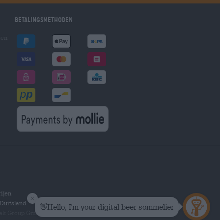
Betalingsmethoden
gen
ijen
Duitsland.
hek Group GmbH.
Alle rechten voorbehouden.