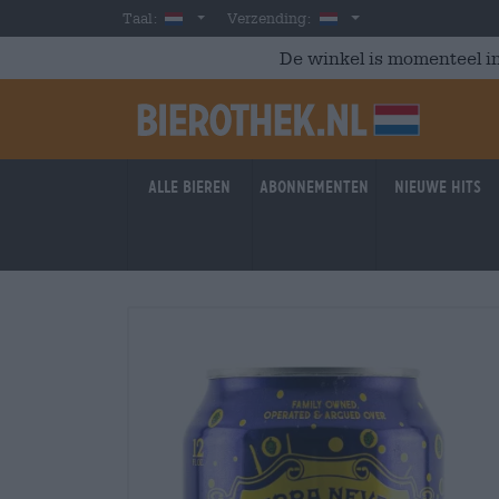
Skip to main content
Dutch
Nederland
Taal:
Verzending:
De winkel is momenteel in
Alle bieren
Abonnementen
Nieuwe hits