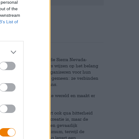
 personal
out of the
Deponeren
€ 0,25
 downstream
B’s List of
de brouwvaardigheden van de Sierra Nevada-
it bier willen de brouwers wijzen op het belang
es die medemuzikanten organiseren voor hun
men, ze hebben ook veel gemeen: ze verbinden
en en hebben talloze fans.
ie er zijn. Jij verandert de wereld en maakt er
entage van 9,0% en scoort ook qua bitterheid
g een gewelddadige biercreatie is, maar de
 een getemd beest met een gevaarlijk
t tot een vederlicht minimum, terwijl de
hoppen. Big Little Thing levert een