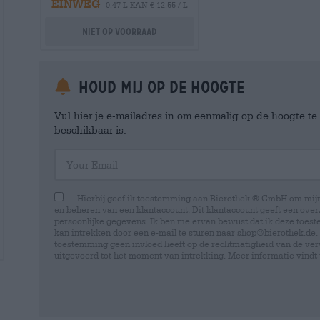
EINWEG
0,47 L KAN € 12,55 / L
Niet op voorraad
Houd mij op de hoogte
Vul hier je e-mailadres in om eenmalig op de hoogte t
beschikbaar is.
Your Email
Hierbij geef ik toestemming aan Bierothek ® GmbH om mi
en beheren van een klantaccount. Dit klantaccount geeft een overz
persoonlijke gegevens. Ik ben me ervan bewust dat ik deze toest
kan intrekken door een e-mail te sturen naar shop@bierothek.de.
toestemming geen invloed heeft op de rechtmatigheid van de ve
uitgevoerd tot het moment van intrekking. Meer informatie vindt