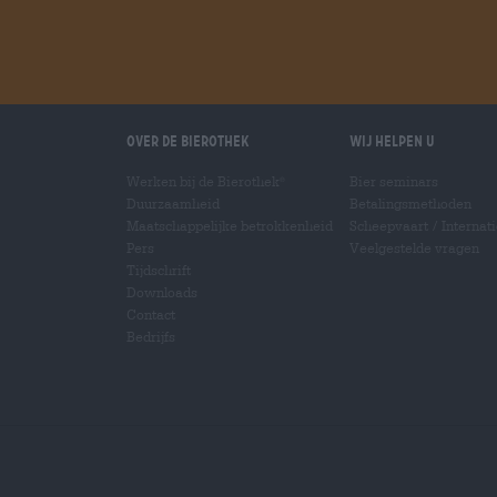
Over de Bierothek
Wij helpen u
Werken bij de Bierothek
Bier seminars
®
Duurzaamheid
Betalingsmethoden
Maatschappelijke betrokkenheid
Scheepvaart
/
Internat
Pers
Veelgestelde vragen
Tijdschrift
Downloads
Contact
Bedrijfs