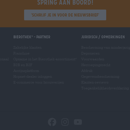
Spring aan boord!
'Schrijf je in voor de nieuwsbrief'
Bierothek
- Partner
Juridisch / Opmerkingen
®
Zakelijke klanten
Bescherming van minderjari
Franchise
Deponeren
ionaal
Opname in het Bierothek-assortiment
Voorwaarden
®
B2B en B2F
Herroepingsrecht
Accijnsplatform
Afdruk
Hopnet-dealer inloggen
Gegevensbescherming
E-commerce voor brouwerijen
Klanten-reviews
Toegankelijkheidsverklaring