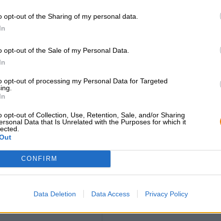
geeft. Dit bestanddeel bestaat uit de natuurlijke bitterh
o opt-out of the Sharing of my personal data.
harmonieus in de smaak geïntegreerd.
In
Dorst? Wij raden deze sappige IPA aan met de verfrisse
ijskoude fruitspritzer!
o opt-out of the Sale of my Personal Data.
In
to opt-out of processing my Personal Data for Targeted
GRATIS BIERCONSULT
handelaren of
ing.
restauranthouders
In
Heb je vragen over dit bier?
Wij zijn er voor u.
Du willst größere 
o opt-out of Collection, Use, Retention, Sale, and/or Sharing
shop@bierothek.de
günstiger einkaufen
ersonal Data that Is Unrelated with the Purposes for which it
lected.
grosshandel@bier
Out
CONFIRM
Data Deletion
Data Access
Privacy Policy