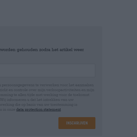
e worden gehouden zodra het artikel weer
jn persoonsgegevens te verwerken voor het aanmaken
icht en controle over mijn verkoopactiviteiten en mijn
emming te allen tijde met werking voor de toekomst
 Wij informeren u dat het intrekken van uw
rwerking die op basis van uw toestemming is
 u in onze
data protection statement
Inschrijven