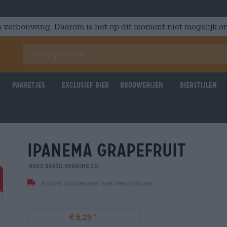
 verbouwing. Daarom is het op dit moment niet mogelijk om
Pakketjes
Exclusief Bier
Brouwerijen
Bierstijlen
ipanema grapefruit
Braufrisch
Untappd: 3,92
Untappd
Novo Brazil Brewing Co.
Artikel momenteel niet beschikbaar
€ 6,29