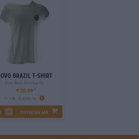
ovo Brazil T-Shirt
Novo Brazil Brewing Co.
€ 20,59
-
1 St. - € 20,59 / St.
Toevoegen aan
rease quantity
increase quantity
winkelwagen