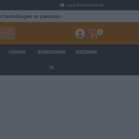
shop@bierothek.de
 bestellingen te plaatsen.
0
Einloggen / Anmelden
Warenkorb
Cadeaus
Aanbiedingen
Verzenden
%
Braufrisch
: 3,92