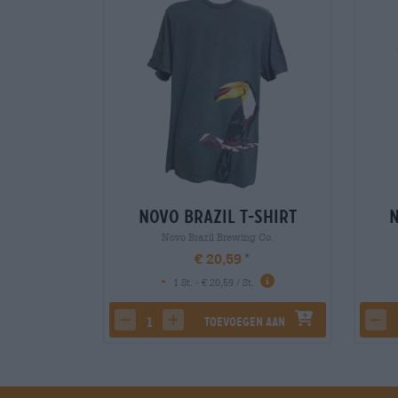
Novo Brazil T-Shirt
N
Novo Brazil Brewing Co.
€ 20,59
-
1 St. - € 20,59 / St.
Toevoegen aan
decrease quantity
increase quantity
dec
winkelwagen