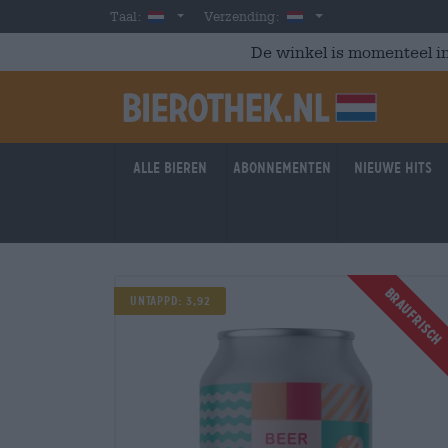
Skip to main content
Dutch
Nederland
Taal:
Verzending:
De winkel is momenteel in
Alle bieren
Abonnementen
Nieuwe hits
Braufrisch
Braufrisch
Untappd: 3,92