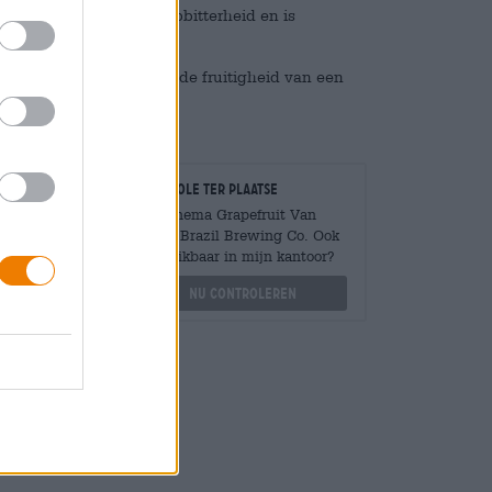
eid van grapefruit en hopbitterheid en is
nde factor en uitnodigende fruitigheid van een
Controle ter plaatse
Is Ipanema Grapefruit Van
Novo Brazil Brewing Co. Ook
Mengen
beschikbaar in mijn kantoor?
?
Nu controleren
othek.de