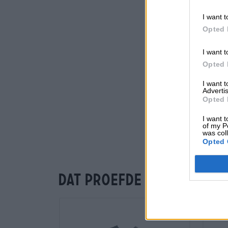
I want t
Opted 
I want t
Opted 
I want 
Advertis
Opted 
I want t
of my P
was col
Opted 
Dat proefde je ook