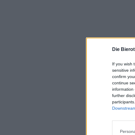
Die Biero
If you wish 
sensitive in
confirm you
continue se
information 
further disc
participants
Downstream 
Persona