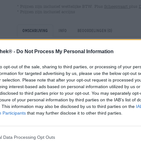
* Prijzen zijn inclusief wettelijke BTW. Plus
Scheepvaart
plus
* Prijzen zijn inclusief accijns
Omschrijving
Info
Beoordelingen
(0)
thek® -
Do Not Process My Personal Information
Naast de Ipanema Double IPA, die doet denken aan zon,
Californische brouwerij Novo Brazil ook een tweede var
uitgebreide tropische fruitgolf van de conventionele I
to opt-out of the sale, sharing to third parties, or processing of your per
frisheid van pompelmoes.
formation for targeted advertising by us, please use the below opt-out s
r selection. Please note that after your opt-out request is processed y
De Double India Pale Ale brengt een indrukwekkend alc
eing interest-based ads based on personal information utilized by us or
smaak gebracht met de Amerikaanse hopsoorten Mozaïek
disclosed to third parties prior to your opt-out. You may separately opt-
het bier zijn uitbundig fruitkarakter en frisse bitterheid.
losure of your personal information by third parties on the IAB’s list of
. This information may also be disclosed by us to third parties on the
IA
Ipanema Grapefruit vloeit in een warme honingtint het gl
Participants
that may further disclose it to other third parties.
valt. Een luchtig laagje wit schuim bekroont het goudg
van een vers gesneden roze grapefruit. Een vleugje tropi
eerste slok. De initiële smaak is als een vloedgolf van 
grapefruit, limoen en citroen overspoelen het gehemelt
l Data Processing Opt Outs
ondersteunen de fruitige indruk, terwijl een behoorlijke