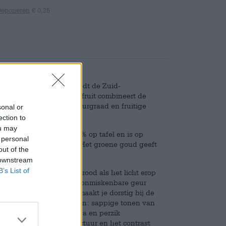
Deponeren
€ 0,25
 strand en vakantie, biedt de Zuid-
iant aan: Ipanema Grapefruit combineert de
panema met de scherpe zuurgraad en fruitige
sonal or
ection to
ou may
oholpercentage van 8,3% op tafel en is op
 personal
, Citra en Centennial. Het groene goud geeft
out of the
 downstream
B’s List of
as in en glinstert koperrood als het licht erop
ele bier en verspreidt de onmiskenbare geur
sch fruit komt erbij en maakt je dorstig bij de
versgeperste citrusvruchten: sappige tonen van
e. Ananas, mango, papaya en perzik
 bitterheid de aromastructuur en het contrast