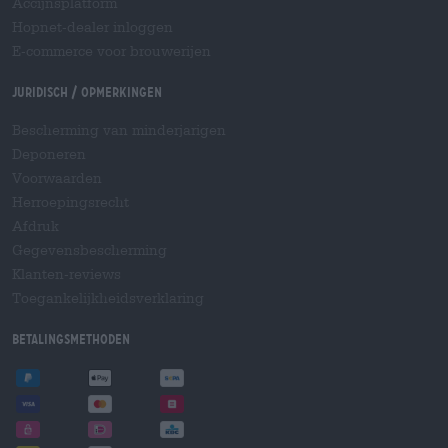
Accijnsplatform
Hopnet-dealer inloggen
E-commerce voor brouwerijen
Juridisch / Opmerkingen
Bescherming van minderjarigen
Deponeren
Voorwaarden
Herroepingsrecht
Afdruk
Gegevensbescherming
Klanten-reviews
Toegankelijkheidsverklaring
Betalingsmethoden