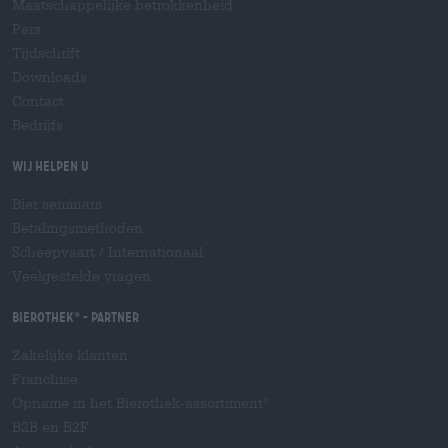
Maatschappelijke betrokkenheid
Pers
Tijdschrift
Downloads
Contact
Bedrijfs
Wij helpen u
Bier seminars
Betalingsmethoden
Scheepvaart
/
Internationaal
Veelgestelde vragen
Bierothek
- Partner
®
Zakelijke klanten
Franchise
Opname in het Bierothek-assortiment
®
B2B en B2F