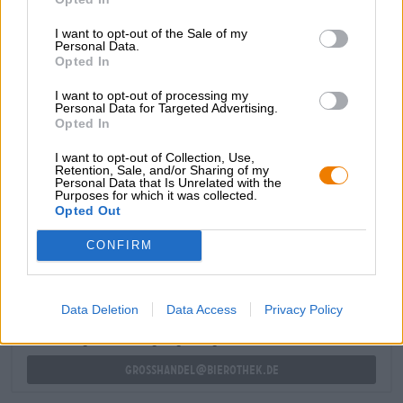
dominante smaakcomponent wordt. De krachtige zoetheid
wordt opgevangen door een vederlichte zuurgraad.
I want to opt-out of the Sale of my
Personal Data.
Als je van banaan houdt, zul je dit bier geweldig vinden!
Opted In
En als je het effect nog verder wilt vergroten, kun je het
bier combineren met bananenbrood of een portie gelei-
I want to opt-out of processing my
Personal Data for Targeted Advertising.
bananen.
Opted In
I want to opt-out of Collection, Use,
Retention, Sale, and/or Sharing of my
Personal Data that Is Unrelated with the
Purposes for which it was collected.
Opted Out
GRATIS BIERCONSULT
Heb je vragen over dit bier? Wij zijn er voor u.
CONFIRM
shop@bierothek.de
Data Deletion
Data Access
Privacy Policy
handelaren of restauranthouders
Du willst größere Mengen günstiger einkaufen?
grosshandel@bierothek.de