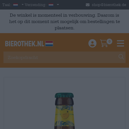
Skip to main content
Dutch
Nederland
Taal:
Verzending:
shop@bierothek.de
De winkel is momenteel in verbouwing. Daarom is
het op dit moment niet mogelijk om bestellingen te
plaatsen.
0
Einloggen / An
Warenkor
M