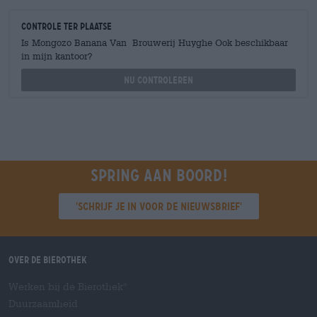
Controle ter plaatse
Is Mongozo Banana Van Brouwerij Huyghe Ook beschikbaar
in mijn kantoor?
Nu controleren
Spring aan boord!
'Schrijf je in voor de nieuwsbrief'
Over de Bierothek
Werken bij de Bierothek
®
Duurzaamheid