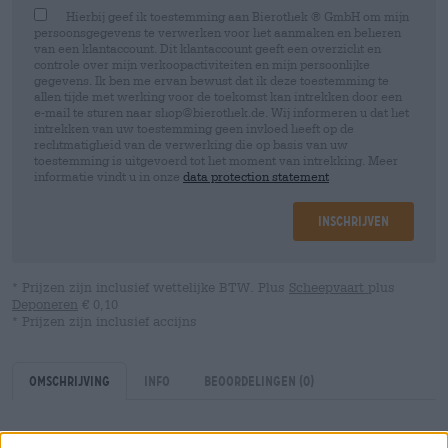
Hierbij geef ik toestemming aan Bierothek ® GmbH om mijn
persoonsgegevens te verwerken voor het aanmaken en beheren
van een klantaccount. Dit klantaccount geeft een overzicht en
controle over mijn verkoopactiviteiten en mijn persoonlijke
gegevens. Ik ben me ervan bewust dat ik deze toestemming te
allen tijde met werking voor de toekomst kan intrekken door een
e-mail te sturen naar shop@bierothek.de. Wij informeren u dat het
intrekken van uw toestemming geen invloed heeft op de
rechtmatigheid van de verwerking die op basis van uw
toestemming is uitgevoerd tot het moment van intrekking. Meer
informatie vindt u in onze
data protection statement
Inschrijven
* Prijzen zijn inclusief wettelijke BTW. Plus
Scheepvaart
plus
Deponeren
€ 0,10
* Prijzen zijn inclusief accijns
Omschrijving
Info
Beoordelingen
(0)