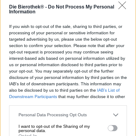
Mongozo Banana was de hoeksteen voor de hele
Die Bierothek® -
Do Not Process My Personal
Mongozo-serie en de eerste stap in een succesverhaal dat
Information
tot op de dag van vandaag voortduurt.
Toen Henrique Kabia in 1993 zijn Afrikaanse thuisland
If you wish to opt-out of the sale, sharing to third parties, or
moest ontvluchten, kreeg hij niet de gelegenheid om veel
processing of your personal or sensitive information for
van zijn bezittingen in te pakken. Wat hij echter bij zich
targeted advertising by us, please use the below opt-out
had, was een bierrecept dat zijn grootouders vroeger
section to confirm your selection. Please note that after your
brouwden. Het traditionele recept is gebaseerd op de
opt-out request is processed you may continue seeing
brouwkunst van de Maasai in Kenia en Tanzania en bevat
interest-based ads based on personal information utilized by
zowel water, gist, hop en mout als bananen. Wat op het
us or personal information disclosed to third parties prior to
eerste gezicht vreemd lijkt, bleek een echte hit: nadat
your opt-out. You may separately opt-out of the further
Mongozo Banana in 2001 de bierwereld in vervoering
disclosure of your personal information by third parties on the
bracht, volgden snel andere varianten, waardoor het
IAB’s list of downstream participants. This information may
project internationale bekendheid kreeg.
also be disclosed by us to third parties on the
IAB’s List of
De bal die alles aan het rollen bracht is een goudkleurig
Downstream Participants
that may further disclose it to other
brouwsel met een romige maar nogal vluchtige
third parties.
schuimkraag en een onweerstaanbare geur van
versgebakken bananenbrood. De initiële smaak is pittig,
Personal Data Processing Opt Outs
fruitig en fris en schittert met een vleugje vers geraspte
I want to opt-out of the Sharing of my
citroenschil. Naarmate het proces vordert, krijgt de
personal data.
banaan steeds meer momentum, totdat hij uiteindelijk de
Opted In