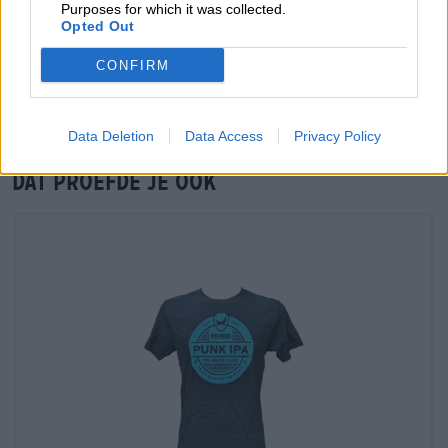
Purposes for which it was collected.
Controle ter plaatse
Opted Out
Is BrewDog x Condor Null Pro Meile Van BrewDog Ook
CONFIRM
beschikbaar in mijn kantoor?
Nu controleren
Data Deletion
Data Access
Privacy Policy
Dat proefde je ook