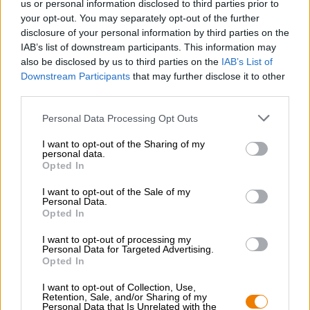
us or personal information disclosed to third parties prior to
your opt-out. You may separately opt-out of the further
Null Pro Meile is speciaal ontworpen voor deze bijzondere
disclosure of your personal information by third parties on the
samenwerking en is een fris, alcoholvrij pilsener dat
IAB’s list of downstream participants. This information may
passagiers (en jij) laat zweven voor heerlijke momenten
also be disclosed by us to third parties on the
IAB’s List of
met een verfrissend karakter, vederlichte mouttonen en
Downstream Participants
that may further disclose it to other
bittere hop.
third parties.
Personal Data Processing Opt Outs
I want to opt-out of the Sharing of my
personal data.
GRATIS BIERCONSULT
Opted In
Heb je vragen over dit bier? Wij zijn er voor u.
shop@bierothek.de
I want to opt-out of the Sale of my
Personal Data.
Opted In
handelaren of restauranthouders
I want to opt-out of processing my
Personal Data for Targeted Advertising.
Du willst größere Mengen günstiger einkaufen?
Opted In
grosshandel@bierothek.de
I want to opt-out of Collection, Use,
Retention, Sale, and/or Sharing of my
Personal Data that Is Unrelated with the