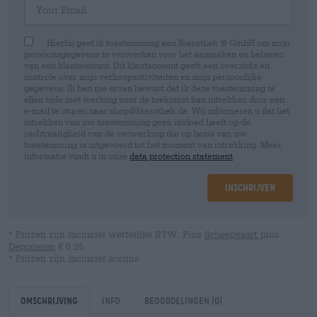
Hierbij geef ik toestemming aan Bierothek ® GmbH om mijn
persoonsgegevens te verwerken voor het aanmaken en beheren
van een klantaccount. Dit klantaccount geeft een overzicht en
controle over mijn verkoopactiviteiten en mijn persoonlijke
gegevens. Ik ben me ervan bewust dat ik deze toestemming te
allen tijde met werking voor de toekomst kan intrekken door een
e-mail te sturen naar shop@bierothek.de. Wij informeren u dat het
intrekken van uw toestemming geen invloed heeft op de
rechtmatigheid van de verwerking die op basis van uw
toestemming is uitgevoerd tot het moment van intrekking. Meer
informatie vindt u in onze
data protection statement
Inschrijven
* Prijzen zijn inclusief wettelijke BTW. Plus
Scheepvaart
plus
Deponeren
€ 0,25
* Prijzen zijn inclusief accijns
Omschrijving
Info
Beoordelingen
(0)