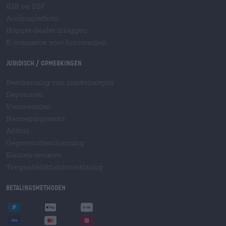
B2B en B2F
Accijnsplatform
Hopnet-dealer inloggen
E-commerce voor brouwerijen
Juridisch / Opmerkingen
Bescherming van minderjarigen
Deponeren
Voorwaarden
Herroepingsrecht
Afdruk
Gegevensbescherming
Klanten-reviews
Toegankelijkheidsverklaring
Betalingsmethoden