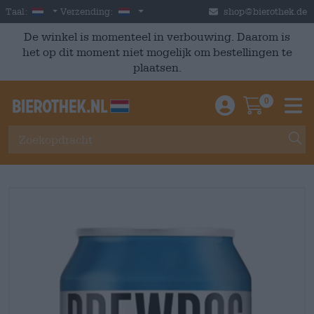
Skip to main content
Dutch
Nederland
Taal:
Verzending:
shop@bierothek.de
De winkel is momenteel in verbouwing. Daarom is
het op dit moment niet mogelijk om bestellingen te
plaatsen.
0
Einloggen / An
Warenkor
M