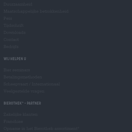
Duurzaamheid
Maatschappelijke betrokkenheid
Pers
Tijdschrift
Downloads
Contact
Bedrijfs
Wij helpen u
Bier seminars
Betalingsmethoden
Scheepvaart
/
Internationaal
Veelgestelde vragen
Bierothek
- Partner
®
Zakelijke klanten
Franchise
Opname in het Bierothek-assortiment
®