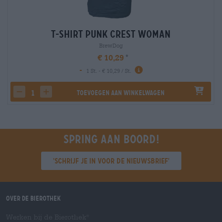
T-Shirt Punk Crest Woman
BrewDog
€ 10,29
-
1 St. - € 10,29 / St.
Toevoegen aan winkelwagen
decrease quantity
increase quantity
Spring aan boord!
'Schrijf je in voor de nieuwsbrief'
Over de Bierothek
Werken bij de Bierothek
®