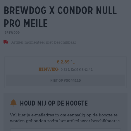
brewdog x condor null
pro meile
BrewDog
Artikel momenteel niet beschikbaar
€ 2,89
EINWEG
0,33 L KAN € 8,42 / L
Niet op voorraad
Houd mij op de hoogte
Vul hier je e-mailadres in om eenmalig op de hoogte te
worden gehouden zodra het artikel weer beschikbaar is.
Your Email