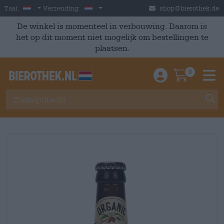
Skip to main content
Dutch
Nederland
Taal:
Verzending:
shop@bierothek.de
De winkel is momenteel in verbouwing. Daarom is
het op dit moment niet mogelijk om bestellingen te
plaatsen.
0
Einloggen / An
Warenkor
M