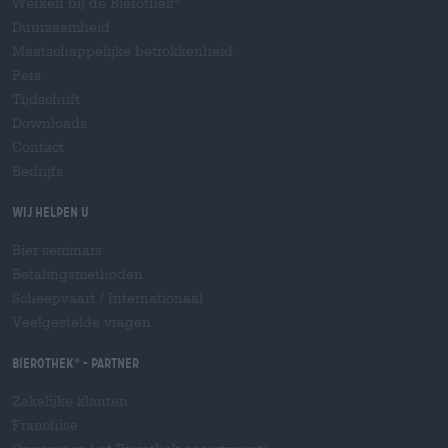
Werken bij de Bierothek
Duurzaamheid
Maatschappelijke betrokkenheid
Pers
Tijdschrift
Downloads
Contact
Bedrijfs
Wij helpen u
Bier seminars
Betalingsmethoden
Scheepvaart
/
Internationaal
Veelgestelde vragen
Bierothek
- Partner
®
Zakelijke klanten
Franchise
®