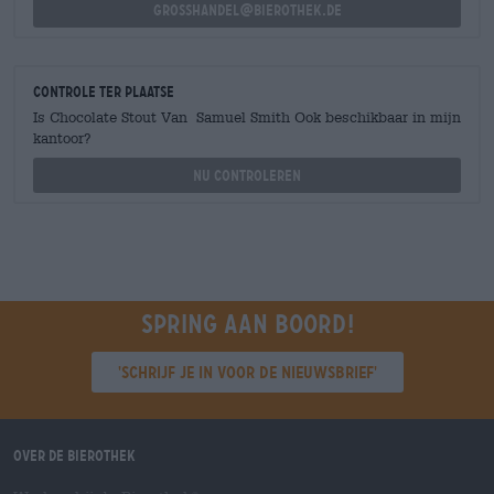
grosshandel@bierothek.de
Controle ter plaatse
Is Chocolate Stout Van Samuel Smith Ook beschikbaar in mijn
kantoor?
Nu controleren
Spring aan boord!
'Schrijf je in voor de nieuwsbrief'
Over de Bierothek
®