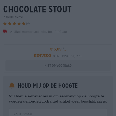
chocolate stout
Samuel Smith
(4)
Artikel momenteel niet beschikbaar
€ 5,09
EINWEG
0,36 L Fles € 13,67 / L
Niet op voorraad
Houd mij op de hoogte
Vul hier je e-mailadres in om eenmalig op de hoogte te
worden gehouden zodra het artikel weer beschikbaar is.
Your Email