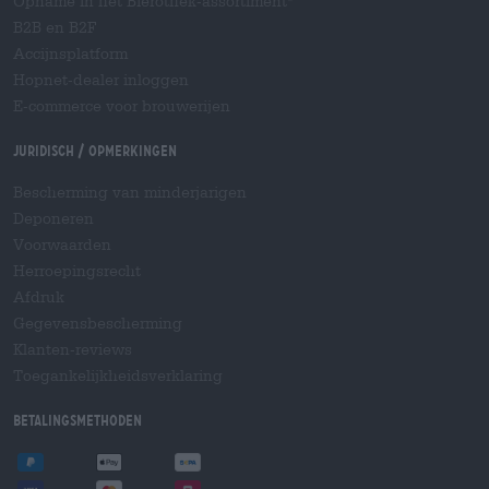
Opname in het Bierothek-assortiment
B2B en B2F
Accijnsplatform
Hopnet-dealer inloggen
E-commerce voor brouwerijen
Juridisch / Opmerkingen
Bescherming van minderjarigen
Deponeren
Voorwaarden
Herroepingsrecht
Afdruk
Gegevensbescherming
Klanten-reviews
Toegankelijkheidsverklaring
Betalingsmethoden