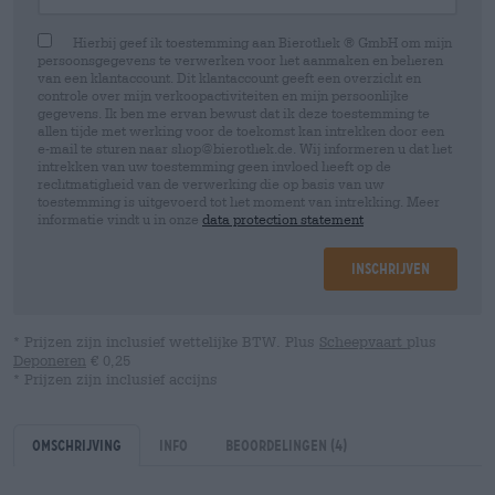
Hierbij geef ik toestemming aan Bierothek ® GmbH om mijn
persoonsgegevens te verwerken voor het aanmaken en beheren
van een klantaccount. Dit klantaccount geeft een overzicht en
controle over mijn verkoopactiviteiten en mijn persoonlijke
gegevens. Ik ben me ervan bewust dat ik deze toestemming te
allen tijde met werking voor de toekomst kan intrekken door een
e-mail te sturen naar shop@bierothek.de. Wij informeren u dat het
intrekken van uw toestemming geen invloed heeft op de
rechtmatigheid van de verwerking die op basis van uw
toestemming is uitgevoerd tot het moment van intrekking. Meer
informatie vindt u in onze
data protection statement
Inschrijven
* Prijzen zijn inclusief wettelijke BTW. Plus
Scheepvaart
plus
Deponeren
€ 0,25
* Prijzen zijn inclusief accijns
Omschrijving
Info
Beoordelingen
(4)