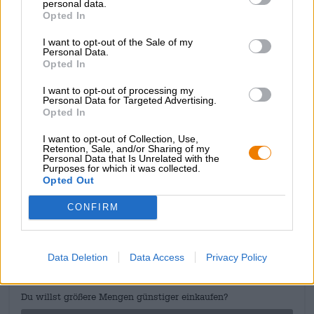
personal data.
en doet denken aan hoogwaardige drinkchocolade. Een
Opted In
fijne, gebrande koffienoot voegt een delicate zuurgraad
toe die de zachte zoetheid perfect in evenwicht brengt.
I want to opt-out of the Sale of my
De Organic Chocolate Stout levert wat hij belooft: rijke
Personal Data.
Opted In
chocoladetonen, aroma’s van delicaat kruidig
cacaopoeder en een diepe, donkere complexiteit die leuk
I want to opt-out of processing my
is. De afdronk heeft een cacao-accent en blijft lang op de
Personal Data for Targeted Advertising.
tong liggen.
Opted In
Als je van chocolade houdt, zul je dit bier geweldig
I want to opt-out of Collection, Use,
vinden!
Retention, Sale, and/or Sharing of my
Personal Data that Is Unrelated with the
Purposes for which it was collected.
Opted Out
GRATIS BIERCONSULT
CONFIRM
Heb je vragen over dit bier? Wij zijn er voor u.
shop@bierothek.de
Data Deletion
Data Access
Privacy Policy
handelaren of restauranthouders
Du willst größere Mengen günstiger einkaufen?