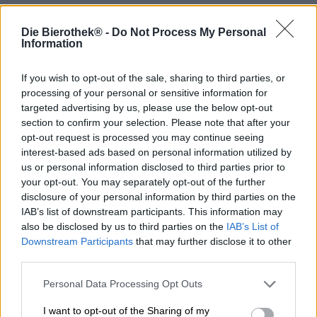
De Organic Chocolate Stout van Samuel Smith is een
Die Bierothek® -
Do Not Process My Personal
bierspecialiteit die niet alleen indruk maakt met zijn
Information
uitstekende biologisch geteelde ingrediënten, maar ook
met zijn uitstekende smaak.
If you wish to opt-out of the sale, sharing to third parties, or
Zowel de cacaobonen als de chocolademout zijn
processing of your personal or sensitive information for
afkomstig van puur biologische landbouw. Het water
targeted advertising by us, please use the below opt-out
wordt gewonnen uit de eigen bron van de brouwerij, die
section to confirm your selection. Please note that after your
sinds 1758 heerlijk hard brouwwater levert. Deze fijne
opt-out request is processed you may continue seeing
ingrediënten worden gebruikt om een romige, zachte
interest-based ads based on personal information utilized by
stout te brouwen die zowel drinkbaar als luxueus is.
us or personal information disclosed to third parties prior to
your opt-out. You may separately opt-out of the further
De Organic Chocolate Stout van Samuel Smith vloeit in
disclosure of your personal information by third parties on the
een ondoorzichtige mahoniehouten toon in het glas. De
IAB’s list of downstream participants. This information may
licht getinte schuimkraag vormt een prachtig contrast met
het diepdonkere bier en verspreidt tegelijkertijd een
also be disclosed by us to third parties on the
IAB’s List of
volumineuze geur van warme cacao met room, kaneel en
Downstream Participants
that may further disclose it to other
marshmallows. Deze fijne geur gaat gepaard met tonen
third parties.
van vers gezette koffie en sterk gebrande mout. De
initiële smaak onthult een volmondig bier met een heerlijk
Personal Data Processing Opt Outs
fluweelzacht mondgevoel en intense aroma’s. Een zachte,
I want to opt-out of the Sharing of my
delicaat smeltende chocoladenoot streelt het gehemelte