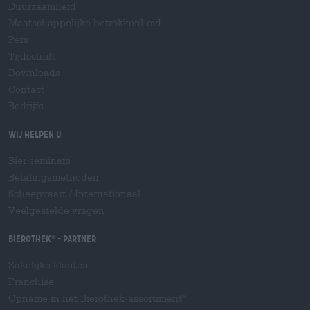
Duurzaamheid
Maatschappelijke betrokkenheid
Pers
Tijdschrift
Downloads
Contact
Bedrijfs
Wij helpen u
Bier seminars
Betalingsmethoden
Scheepvaart
/
Internationaal
Veelgestelde vragen
Bierothek
- Partner
®
Zakelijke klanten
Franchise
Opname in het Bierothek-assortiment
®