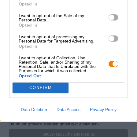
Opted In
creëren die begeleid wordt door zoete bessentonen,
bloemige hints en een vleugje exotisch fruit. Een fruitige
I want to opt-out of the Sale of my
afdronk met moutige elementen rondt het biergenot af en
Personal Data.
doet verlangen naar een tweede.
Opted In
Let op: doordat alcohol zo slim in de smaak is
I want to opt-out of processing my
geïntegreerd, merk je het pas als de wereld om je heen
Personal Data for Targeted Advertising.
Opted In
zijn scherpe kantjes verliest.
I want to opt-out of Collection, Use,
Retention, Sale, and/or Sharing of my
Personal Data that Is Unrelated with the
Purposes for which it was collected.
Opted Out
GRATIS BIERCONSULT
CONFIRM
Heb je vragen over dit bier? Wij zijn er voor u.
shop@bierothek.de
Data Deletion
Data Access
Privacy Policy
handelaren of restauranthouders
Du willst größere Mengen günstiger einkaufen?
grosshandel@bierothek.de