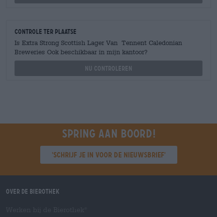
Controle ter plaatse
Is Extra Strong Scottish Lager Van Tennent Caledonian
Breweries Ook beschikbaar in mijn kantoor?
Nu controleren
Spring aan boord!
'Schrijf je in voor de nieuwsbrief'
Over de Bierothek
Werken bij de Bierothek
®