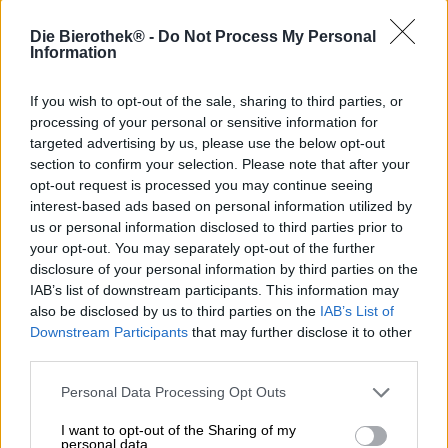
Die Bierothek® -
Do Not Process My Personal
Soms beloven de namen van bieren meer dan het
Information
brouwsel daadwerkelijk kan waarmaken. Vooral in de
ambachtelijke bierscene zijn grote titels aan de orde van
If you wish to opt-out of the sale, sharing to third parties, or
de dag - en niet elk brouwsel voldoet aan de gewekte
processing of your personal or sensitive information for
verwachtingen. Helemaal anders is het met de Extra
targeted advertising by us, please use the below opt-out
Strong Scottish Lager van Tennent Caledonian Breweries.
section to confirm your selection. Please note that after your
opt-out request is processed you may continue seeing
De moutige creatie is stilistisch gebaseerd op de klassieke
Schotse pils en smaakt precies zoals het hoort. Het “Extra
interest-based ads based on personal information utilized by
Strong” in de titel vertegenwoordigt treffend het frisse
us or personal information disclosed to third parties prior to
alcoholpercentage van 9,0% en creëert een verwachting
your opt-out. You may separately opt-out of the further
die absoluut gerechtvaardigd is. De fijne wijn wordt
disclosure of your personal information by third parties on the
geproduceerd in de Wellpark Brewery, de historische
IAB’s list of downstream participants. This information may
locatie van de Tennet Caledonian Breweries, en vloeit in
also be disclosed by us to third parties on the
IAB’s List of
het glas in een kristalhelder, glanzend oud goud met een
Downstream Participants
that may further disclose it to other
koperrode glans. Een romige kroon van wit schuim zit er
third parties.
bovenop en verleidt je om het te proberen met een boeket
van sterke mout en fruitige hop. De initiële smaak is fris,
Personal Data Processing Opt Outs
droog en verrassend lichtvoetig. Fluweelzacht graan
wordt gecombineerd met romige karamel, gouden
I want to opt-out of the Sharing of my
personal data.
boshoning en kruidige gist om een statige body te