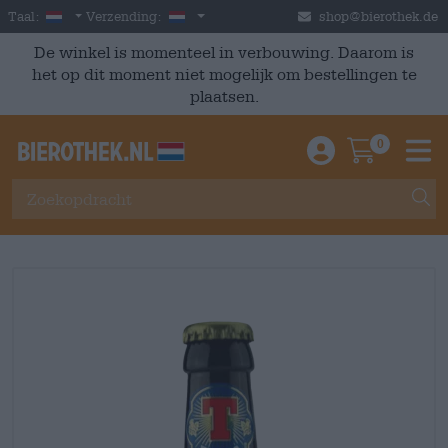
Skip to main content
Dutch
Nederland
Taal:
Verzending:
shop@bierothek.de
De winkel is momenteel in verbouwing. Daarom is
het op dit moment niet mogelijk om bestellingen te
plaatsen.
0
Einloggen / An
Warenkor
M