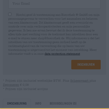
Hierbij geef ik toestemming aan Bierothek ® GmbH om mijn
persoonsgegevens te verwerken voor het aanmaken en beheren
van een klantaccount. Dit klantaccount geeft een overzicht en
controle over mijn verkoopactiviteiten en mijn persoonlijke
gegevens. Ik ben me ervan bewust dat ik deze toestemming te
allen tijde met werking voor de toekomst kan intrekken door een
e-mail te sturen naar shop@bierothek.de. Wij informeren u dat het
intrekken van uw toestemming geen invloed heeft op de
rechtmatigheid van de verwerking die op basis van uw
toestemming is uitgevoerd tot het moment van intrekking. Meer
informatie vindt u in onze
data protection statement
Inschrijven
* Prijzen zijn inclusief wettelijke BTW. Plus
Scheepvaart
plus
Deponeren
€ 0,08
* Prijzen zijn inclusief accijns
Omschrijving
Info
Beoordelingen
(0)