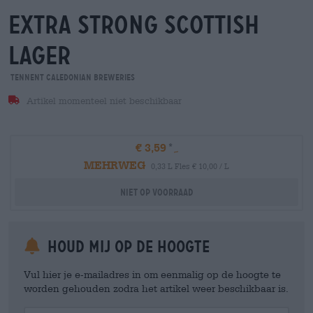
extra strong scottish
lager
Tennent Caledonian Breweries
Artikel momenteel niet beschikbaar
€ 3,59
MEHRWEG
0,33 L Fles € 10,00 / L
Niet op voorraad
Houd mij op de hoogte
Vul hier je e-mailadres in om eenmalig op de hoogte te
worden gehouden zodra het artikel weer beschikbaar is.
Your Email