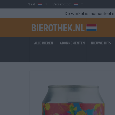
Skip to main content
Dutch
Nederland
Taal:
Verzending:
De winkel is momenteel in
Alle bieren
Abonnementen
Nieuwe hits