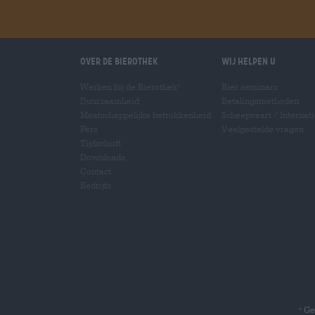
Over de Bierothek
Wij helpen u
Werken bij de Bierothek
Bier seminars
®
Duurzaamheid
Betalingsmethoden
Maatschappelijke betrokkenheid
Scheepvaart
/
Internat
Pers
Veelgestelde vragen
Tijdschrift
Downloads
Contact
Bedrijfs
Gel
*