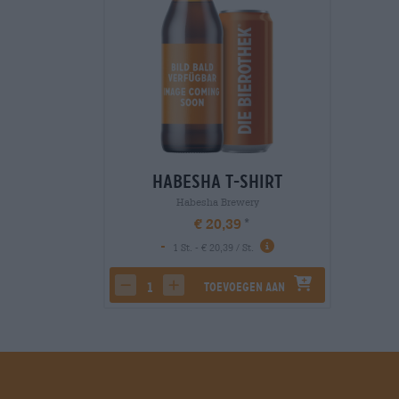
Habesha T-Shirt
Habesha Brewery
€ 20,39
-
1 St. - € 20,39 / St.
Toevoegen aan
decrease quantity
increase quantity
winkelwagen