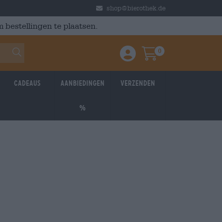
shop@bierothek.de
 bestellingen te plaatsen.
0
Einloggen / Anmelden
Warenkorb
Cadeaus
Aanbiedingen
Verzenden
%