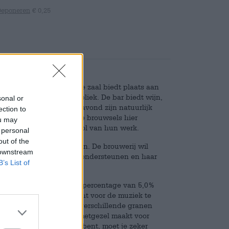
Deponeren
€ 0,25
 buitenwijk Haarlem. De zaal biedt plaats aan
lle genres aan het publiek. De bar biedt wijn,
sonal or
gtepunt van elke concertavond zijn natuurlijk
ection to
 brouwerijen waarvan de brouwsels hier
ou may
van de ondergeschikte rol van hun werk.
 personal
out of the
erandering in te brengen. De brouwerij wil
 downstream
pelers op het podium te ondersteunen en haar
B’s List of
het concert.
stijl. Dankzij het alcoholpercentage van 5,0%
er hun focus en aandacht voor de muziek te
heid en een mix van drie verschillende granen
 bier tot een drinkbare metgezel maakt voor
 concert in het Patronaat bent, moet je zeker