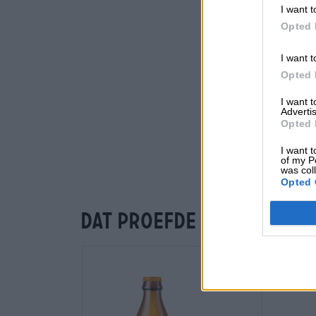
I want t
Opted 
I want t
Opted 
I want 
Advertis
Opted 
I want t
of my P
was col
Opted 
Dat proefde je ook