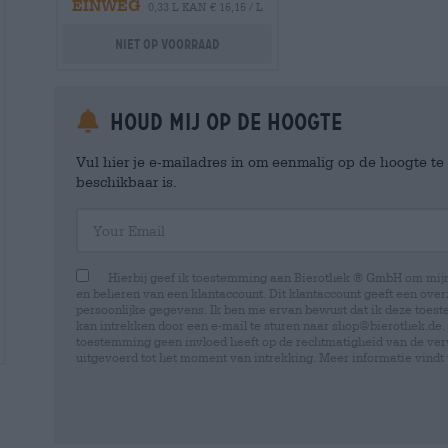
EINWEG
0,33 L KAN € 16,15 / L
Niet op voorraad
Houd mij op de hoogte
Vul hier je e-mailadres in om eenmalig op de hoogte t
beschikbaar is.
Your Email
Hierbij geef ik toestemming aan Bierothek ® GmbH om mi
en beheren van een klantaccount. Dit klantaccount geeft een overz
persoonlijke gegevens. Ik ben me ervan bewust dat ik deze toest
kan intrekken door een e-mail te sturen naar shop@bierothek.de.
toestemming geen invloed heeft op de rechtmatigheid van de ve
uitgevoerd tot het moment van intrekking. Meer informatie vindt