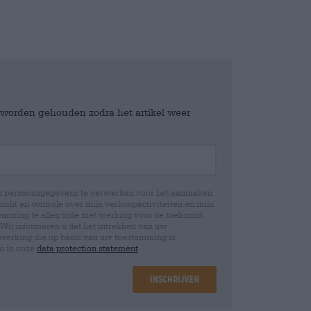
e worden gehouden zodra het artikel weer
jn persoonsgegevens te verwerken voor het aanmaken
icht en controle over mijn verkoopactiviteiten en mijn
emming te allen tijde met werking voor de toekomst
 Wij informeren u dat het intrekken van uw
rwerking die op basis van uw toestemming is
 u in onze
data protection statement
Inschrijven