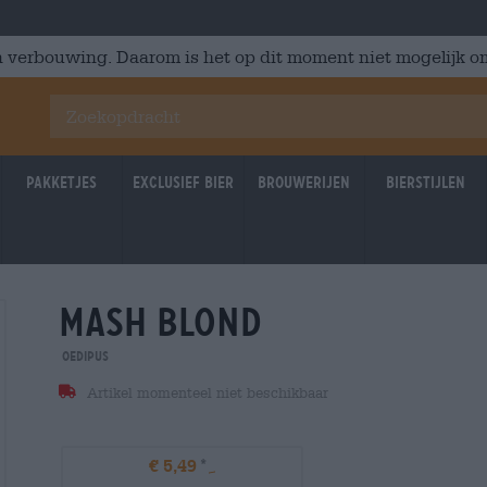
 verbouwing. Daarom is het op dit moment niet mogelijk om
Pakketjes
Exclusief Bier
Brouwerijen
Bierstijlen
mash blond
Oedipus
Artikel momenteel niet beschikbaar
€ 5,49