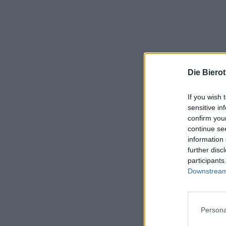
Die Biero
If you wish 
sensitive in
confirm you
continue se
information 
further disc
participants
Downstream 
Persona