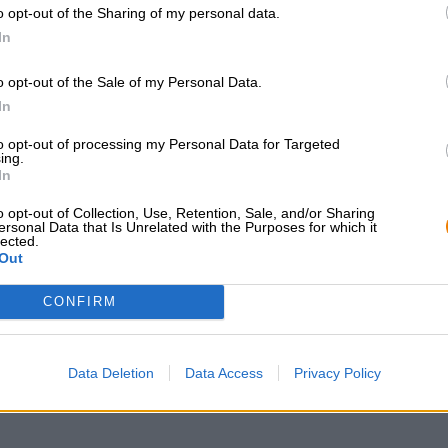
o opt-out of the Sharing of my personal data.
genieten van de potpourri van milde mout, pittige citroe
In
o opt-out of the Sale of my Personal Data.
In
GRATIS BIERCONSULT
handelaren of
to opt-out of processing my Personal Data for Targeted
restauranthouders
Heb je vragen over dit bier?
ing.
In
Wij zijn er voor u.
Du willst größere 
shop@bierothek.de
günstiger einkaufen
o opt-out of Collection, Use, Retention, Sale, and/or Sharing
ersonal Data that Is Unrelated with the Purposes for which it
grosshandel@bier
lected.
Out
CONFIRM
Data Deletion
Data Access
Privacy Policy