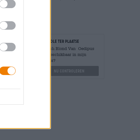
n en bittere hop!
Controle ter plaatse
Is Mash Blond Van Oedipus
Ook beschikbaar in mijn
Mengen
kantoor?
?
Nu controleren
othek.de