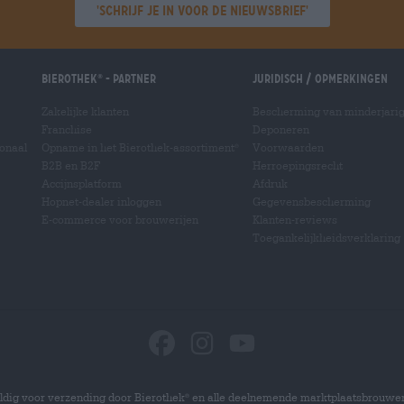
'Schrijf je in voor de nieuwsbrief'
Bierothek
- Partner
Juridisch / Opmerkingen
®
Zakelijke klanten
Bescherming van minderjari
Franchise
Deponeren
ionaal
Opname in het Bierothek-assortiment
Voorwaarden
®
B2B en B2F
Herroepingsrecht
Accijnsplatform
Afdruk
Hopnet-dealer inloggen
Gegevensbescherming
E-commerce voor brouwerijen
Klanten-reviews
Toegankelijkheidsverklaring
dig voor verzending door Bierothek
en alle deelnemende marktplaatsbrouwer
®