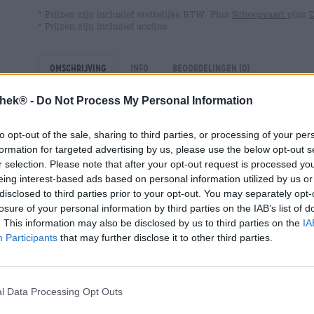
* Prijzen zijn inclusief wettelijke BTW. Plus
Scheepvaart
plus
* Prijzen zijn inclusief accijns
Omschrijving
Info
Beoordelingen
(0)
thek® -
Do Not Process My Personal Information
Patronaat is een evenementenlocatie in de Amsterdamse
meer dan duizend mensen en presenteert concerten van a
to opt-out of the sale, sharing to third parties, or processing of your per
cocktails, frisdranken en bier, maar het onbetwiste hoo
formation for targeted advertising by us, please use the below opt-out s
de muzikanten en hun optreden. Oedipus is een van de
r selection. Please note that after your opt-out request is processed y
worden geserveerd en het team is zich terdege bewust 
eing interest-based ads based on personal information utilized by us or
disclosed to third parties prior to your opt-out. You may separately opt-
Hun nieuwste creatie was dus niet ontworpen om daar v
losure of your personal information by third parties on the IAB’s list of
juist haar verantwoordelijkheid nemen om de hoofdrols
. This information may also be disclosed by us to third parties on the
IA
best doen om het perfecte biergenot aan te bieden voor 
Participants
that may further disclose it to other third parties.
Haar keuze heet Mash en is een blond bier in Belgische 
kunnen concertbezoekers er meer dan één drinken zond
verliezen. De 25 bittereenheden zorgen voor frisse fris
l Data Processing Opt Outs
zorgt voor het fluweelzachte mondgevoel dat dit blonde
rock, pop, punk en dergelijke. En ook als je niet bij een