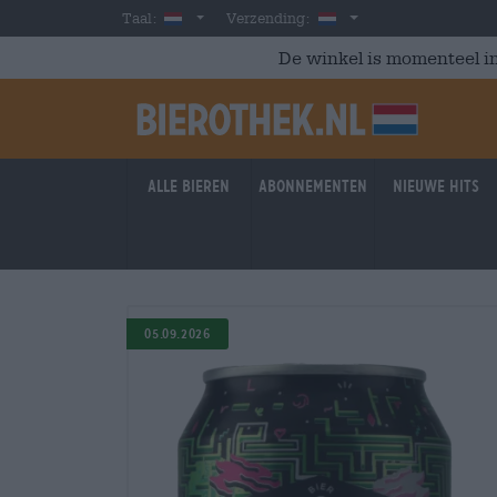
Skip to main content
Dutch
Nederland
Taal:
Verzending:
De winkel is momenteel in
Alle bieren
Abonnementen
Nieuwe hits
05.09.2026