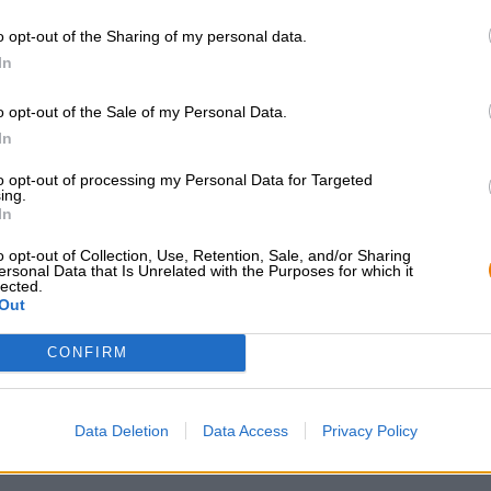
brouwsel met een alcoholpercentage van 6,6% schenkt ee
o opt-out of the Sharing of my personal data.
bekroond met een fijn, wit schuim. Dankzij drie verschil
van smaak.
In
o opt-out of the Sale of my Personal Data.
In
to opt-out of processing my Personal Data for Targeted
GRATIS BIERCONSULT
handelaren of
ing.
restauranthouders
In
Heb je vragen over dit bier?
Wij zijn er voor u.
Du willst größere 
o opt-out of Collection, Use, Retention, Sale, and/or Sharing
shop@bierothek.de
günstiger einkaufen
ersonal Data that Is Unrelated with the Purposes for which it
lected.
grosshandel@bier
Out
CONFIRM
Data Deletion
Data Access
Privacy Policy