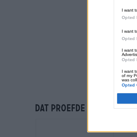
I want t
Opted 
I want t
Opted 
I want 
Advertis
Opted 
I want t
of my P
was col
Opted 
Dat proefde je ook