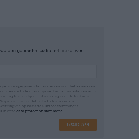
e worden gehouden zodra het artikel weer
jn persoonsgegevens te verwerken voor het aanmaken
icht en controle over mijn verkoopactiviteiten en mijn
emming te allen tijde met werking voor de toekomst
 Wij informeren u dat het intrekken van uw
rwerking die op basis van uw toestemming is
 u in onze
data protection statement
Inschrijven