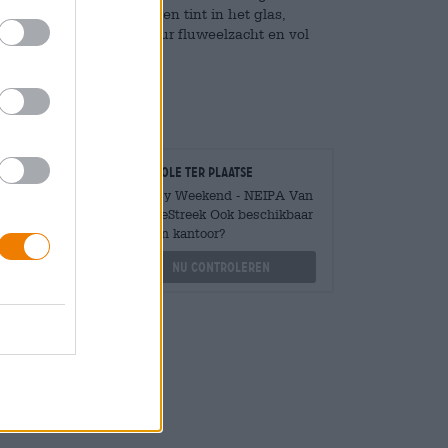
n zacht troebele, gouden tint in het glas,
lende granen is de textuur fluweelzacht en vol
Controle ter plaatse
Is Hazy Weekend - NEIPA Van
VandeStreek Ook beschikbaar
Mengen
in mijn kantoor?
?
Nu controleren
othek.de