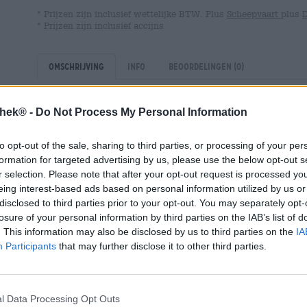
* Prijzen zijn inclusief wettelijke BTW. Plus
Scheepvaart
plus
* Prijzen zijn inclusief accijns
Omschrijving
Info
Beoordelingen
(0)
thek® -
Do Not Process My Personal Information
Na de catastrofe aan het einde van de week, de climax
kan maandag alleen maar als een catastrofe worden omsc
Na de hele week naar het weekend toegewerkt te hebbe
to opt-out of the sale, sharing to third parties, or processing of your per
zaterdag en zondag enigszins aangenaam te hebben g
formation for targeted advertising by us, please use the below opt-out s
komende week, keldert onze stemming op maandagochte
r selection. Please note that after your opt-out request is processed y
werkdagen!
eing interest-based ads based on personal information utilized by us or
disclosed to third parties prior to your opt-out. You may separately opt-
Het team van VandeStreek Brewery verlengde hun week
losure of your personal information by third parties on the IAB’s list of
getimede zondagavond-binge bracht hen maandag in di
. This information may also be disclosed by us to third parties on the
IA
waardoor de grenzen tussen de week en het begin van 
Participants
that may further disclose it to other third parties.
En juist in die na-weekend-waas ontwikkelden ze Haz
uitzonderlijk troebele New England IPA.
Hazy Weekend combineert de aromatische intensiteit v
l Data Processing Opt Outs
variëteit, die sappige ananas, citrustonen, tropisch fru