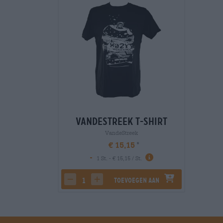
Vandestreek T-Shirt
VandeStreek
€ 15,15
-
1 St. - € 15,15 / St.
Toevoegen aan
decrease quantity
increase quantity
winkelwagen