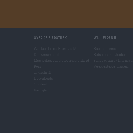
Over de Bierothek
Wij helpen u
Werken bij de Bierothek
Bier seminars
®
Duurzaamheid
Betalingsmethoden
Maatschappelijke betrokkenheid
Scheepvaart
/
Internat
Pers
Veelgestelde vragen
Tijdschrift
Downloads
Contact
Bedrijfs