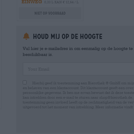
EINWEG
0,33 L KAN € 12,64 / L
Niet op voorraad
Houd mij op de hoogte
Vul hier je e-mailadres in om eenmalig op de hoogte t
beschikbaar is.
Your Email
Hierbij geef ik toestemming aan Bierothek ® GmbH om mi
en beheren van een klantaccount. Dit klantaccount geeft een overz
persoonlijke gegevens. Ik ben me ervan bewust dat ik deze toest
kan intrekken door een e-mail te sturen naar shop@bierothek.de.
toestemming geen invloed heeft op de rechtmatigheid van de ve
uitgevoerd tot het moment van intrekking. Meer informatie vindt