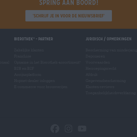
Spring aan boord!
'Schrijf je in voor de nieuwsbrief'
Bierothek
- Partner
Juridisch / Opmerkingen
®
Zakelijke klanten
Bescherming van minderjari
Franchise
Deponeren
ionaal
Opname in het Bierothek-assortiment
Voorwaarden
®
B2B en B2F
Herroepingsrecht
Accijnsplatform
Afdruk
Hopnet-dealer inloggen
Gegevensbescherming
E-commerce voor brouwerijen
Klanten-reviews
Toegankelijkheidsverklaring