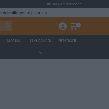
shop@bierothek.de
 bestellingen te plaatsen.
0
Einloggen / Anmelden
Warenkorb
Cadeaus
Aanbiedingen
Verzenden
%
026