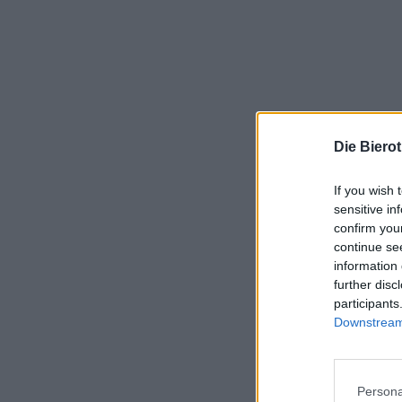
Die Biero
If you wish 
sensitive in
confirm you
continue se
information 
further disc
participants
Downstream 
Persona