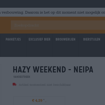
 verbouwing. Daarom is het op dit moment niet mogelijk om
Pakketjes
Exclusief Bier
Brouwerijen
Bierstijlen
hazy weekend - neipa
05.09.2026
05.09.2
VandeStreek
Artikel momenteel niet beschikbaar
€ 4,39