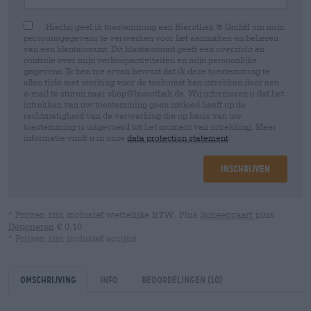
Hierbij geef ik toestemming aan Bierothek ® GmbH om mijn
persoonsgegevens te verwerken voor het aanmaken en beheren
van een klantaccount. Dit klantaccount geeft een overzicht en
controle over mijn verkoopactiviteiten en mijn persoonlijke
gegevens. Ik ben me ervan bewust dat ik deze toestemming te
allen tijde met werking voor de toekomst kan intrekken door een
e-mail te sturen naar shop@bierothek.de. Wij informeren u dat het
intrekken van uw toestemming geen invloed heeft op de
rechtmatigheid van de verwerking die op basis van uw
toestemming is uitgevoerd tot het moment van intrekking. Meer
informatie vindt u in onze
data protection statement
Inschrijven
* Prijzen zijn inclusief wettelijke BTW. Plus
Scheepvaart
plus
Deponeren
€ 0,10
* Prijzen zijn inclusief accijns
Omschrijving
Info
Beoordelingen
(10)