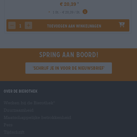
€ 20,39
-
1 St. - € 20,39 / St.
Toevoegen aan winkelwagen
decrease quantity
increase quantity
Spring aan boord!
'Schrijf je in voor de nieuwsbrief'
Over de Bierothek
Werken bij de Bierothek
®
Duurzaamheid
Maatschappelijke betrokkenheid
Pers
Tijdschrift