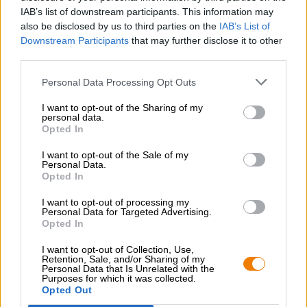
IAB’s list of downstream participants. This information may
Birra Moretti Limone Radler – Onze nummer 1 als je trek
also be disclosed by us to third parties on the
IAB’s List of
hebt in bier!
Downstream Participants
that may further disclose it to other
third parties.
Personal Data Processing Opt Outs
GRATIS BIERCONSULT
Heb je vragen over dit bier? Wij zijn er voor u.
I want to opt-out of the Sharing of my
personal data.
shop@bierothek.de
Opted In
I want to opt-out of the Sale of my
handelaren of restauranthouders
Personal Data.
Opted In
Du willst größere Mengen günstiger einkaufen?
I want to opt-out of processing my
grosshandel@bierothek.de
Personal Data for Targeted Advertising.
Opted In
I want to opt-out of Collection, Use,
Controle ter plaatse
Retention, Sale, and/or Sharing of my
Personal Data that Is Unrelated with the
Is Limone Radler Van Birra Moretti Ook beschikbaar in mijn
Purposes for which it was collected.
kantoor?
Opted Out
Nu controleren