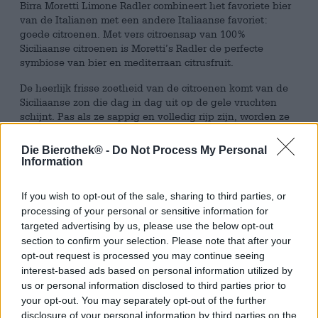
Birra Moretti Limone Radler combineert het favoriete bier
van de Italianen met een andere Italiaanse favoriet:
goede citroenen. Met vers citroensap van 100%
Siciliaanse citroenen is Moretti’s Radler de perfecte
symbiose van bier en mediterraan citrusfruit.
De heerlijk frisse zoetheid van de citroenen komt van de
Siciliaanse zon die dag in dag uit op de gele vruchten
schijnt. Pas als ze sappig en volledig rijp zijn, worden ze
met de hand geoogst en verder verwerkt tot een
zuurfruitige smaakbeleving. Bij Moretti maken ze dan
Die Bierothek® -
Do Not Process My Personal
kennis met het heerlijk bittere bier en zorgen samen voor
Information
een zomerse, sprankelende verfrissing die niet alleen
lekker smaakt als je uitkijkt op de glinsterende
If you wish to opt-out of the sale, sharing to third parties, or
Middellandse Zee, maar ook heerlijk is als je over de
processing of your personal or sensitive information for
uitgestrekte velden van Gunzendorf of de havenwijk van
targeted advertising by us, please use the below opt-out
Hamburg ziet er uit.
section to confirm your selection. Please note that after your
Wij houden van de Birra Moretti Limone Radler bij lichte
opt-out request is processed you may continue seeing
voorgerechten, vers fruit of Italiaanse delicatessen zoals
interest-based ads based on personal information utilized by
focaccia, pizza of pasta. Het is de ideale metgezel op
us or personal information disclosed to third parties prior to
warme zomerdagen en ziet er ook geweldig uit in
your opt-out. You may separately opt-out of the further
combinatie met gegrild voedsel.
disclosure of your personal information by third parties on the