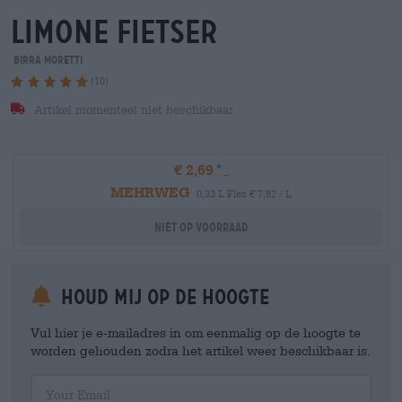
limone Fietser
Birra Moretti
(10)
Artikel momenteel niet beschikbaar
€ 2,69
MEHRWEG
0,33 L Fles € 7,82 / L
Niet op voorraad
Houd mij op de hoogte
Vul hier je e-mailadres in om eenmalig op de hoogte te
worden gehouden zodra het artikel weer beschikbaar is.
Your Email