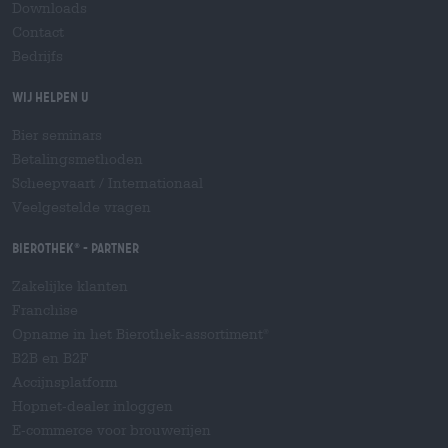
Downloads
Contact
Bedrijfs
Wij helpen u
Bier seminars
Betalingsmethoden
Scheepvaart
/
Internationaal
Veelgestelde vragen
Bierothek
- Partner
®
Zakelijke klanten
Franchise
Opname in het Bierothek-assortiment
®
B2B en B2F
Accijnsplatform
Hopnet-dealer inloggen
E-commerce voor brouwerijen