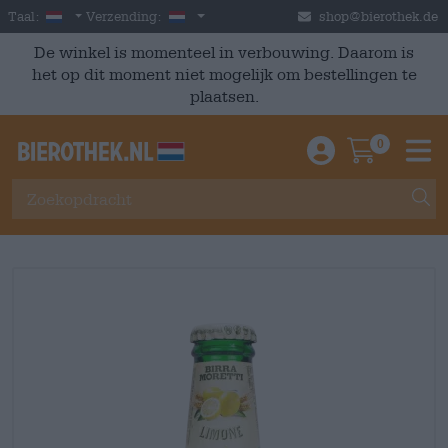
Skip to main content
Dutch
Nederland
Taal:
Verzending:
shop@bierothek.de
De winkel is momenteel in verbouwing. Daarom is
het op dit moment niet mogelijk om bestellingen te
plaatsen.
0
Einloggen / An
Warenkor
M