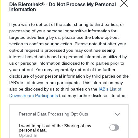
Zodra de vrolijke adventstijd voorbij is en de kerstboom is
Die Bierothek® -
Do Not Process My Personal
versierd en weggegooid, ontstaat er een zekere
Information
droefheid. December, dat wordt gekenmerkt door
kleurrijke lichtjes, weelderige kerstversieringen en een
If you wish to opt-out of the sale, sharing to third parties, or
sfeervolle sfeer, wordt gevolgd door januari met ijskoud,
processing of your personal or sensitive information for
grijs weer en dichte bewolking. Als het weer ons gunstig
targeted advertising by us, please use the below opt-out
gezind is, verbergt een dikke laag sneeuw de modder een
section to confirm your selection. Please note that after your
tijdje, anders trekken we van dag tot dag verder en
opt-out request is processed you may continue seeing
genieten we in ieder geval van het feit dat het
interest-based ads based on personal information utilized by
langzaamaan weer helderder wordt.
us or personal information disclosed to third parties prior to
We vieren de festivals zoals ze komen en als we de
your opt-out. You may separately opt-out of the further
werkdag met succes achter ons hebben gelaten, wordt
disclosure of your personal information by third parties on the
dat in januari en februari al als een gelegenheid
IAB’s list of downstream participants. This information may
beschouwd. Het feestelijke kerst- en winterbier Royal
also be disclosed by us to third parties on the
IAB’s List of
Xmas van Brygstjernen is perfect voor een gezellige
Downstream Participants
that may further disclose it to other
avond na het werk. De Deense brouwers kennen lange,
third parties.
harde en meedogenloze winters maar al te goed en
schenken ons een brouwsel dat deze tijden iets
Personal Data Processing Opt Outs
draaglijker maakt.
I want to opt-out of the Sharing of my
Hun sterke, hazelnootbruine creatie brengt een goed
personal data.
alcoholpercentage van 5,6% op tafel en combineert
Opted In