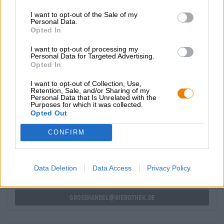
voortreffelijke donkere mouten met edele hop. Hartige
I want to opt-out of the Sale of my
mouttonen worden gecombineerd met romige karamel,
Personal Data.
warme kruiden en grasachtige hop om een harmonieus
Opted In
uitgebalanceerd pils voor het koude seizoen te creëren.
Of het nu Kerstmis is of niet: Royal Xmas is bij elke
I want to opt-out of processing my
gelegenheid een traktatie voor de smaakpapillen!
Personal Data for Targeted Advertising.
Opted In
I want to opt-out of Collection, Use,
Retention, Sale, and/or Sharing of my
Personal Data that Is Unrelated with the
Purposes for which it was collected.
Opted Out
GRATIS BIERCONSULT
Heb je vragen over dit bier? Wij zijn er voor u.
CONFIRM
shop@bierothek.de
Data Deletion
Data Access
Privacy Policy
handelaren of restauranthouders
Du willst größere Mengen günstiger einkaufen?
grosshandel@bierothek.de