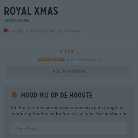
royal xmas
Brygstjernen
Artikel momenteel niet beschikbaar
€ 2,29
MEHRWEG
0,33 L KAN € 6,39 / L
Niet op voorraad
Houd mij op de hoogte
Vul hier je e-mailadres in om eenmalig op de hoogte te
worden gehouden zodra het artikel weer beschikbaar is.
Your Email