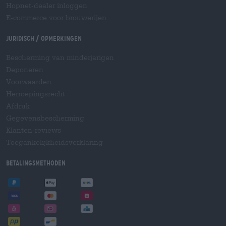
Hopnet-dealer inloggen
E-commerce voor brouwerijen
Juridisch / Opmerkingen
Bescherming van minderjarigen
Deponeren
Voorwaarden
Herroepingsrecht
Afdruk
Gegevensbescherming
Klanten-reviews
Toegankelijkheidsverklaring
Betalingsmethoden