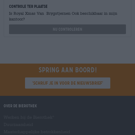
Controle ter plaatse
Is Royal Xmas Van Brygstjernen Ook beschikbaar in mijn
kantoor?
Nu controleren
Spring aan boord!
'Schrijf je in voor de nieuwsbrief'
Over de Bierothek
Werken bij de Bierothek
®
Duurzaamheid
Maatschappelijke betrokkenheid