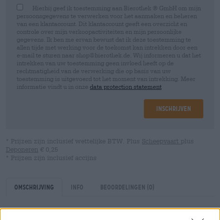
Hierbij geef ik toestemming aan Bierothek ® GmbH om mijn
persoonsgegevens te verwerken voor het aanmaken en beheren
van een klantaccount. Dit klantaccount geeft een overzicht en
controle over mijn verkoopactiviteiten en mijn persoonlijke
gegevens. Ik ben me ervan bewust dat ik deze toestemming te
allen tijde met werking voor de toekomst kan intrekken door een
e-mail te sturen naar shop@bierothek.de. Wij informeren u dat het
intrekken van uw toestemming geen invloed heeft op de
rechtmatigheid van de verwerking die op basis van uw
toestemming is uitgevoerd tot het moment van intrekking. Meer
informatie vindt u in onze
data protection statement
Inschrijven
* Prijzen zijn inclusief wettelijke BTW. Plus
Scheepvaart
plus
Deponeren
€ 0,25
* Prijzen zijn inclusief accijns
Omschrijving
Info
Beoordelingen
(0)