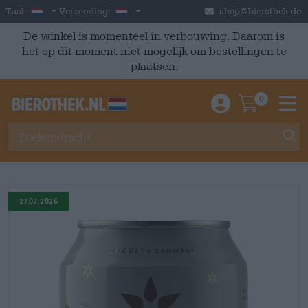
Skip to main content
Dutch
Nederland
Taal:
Verzending:
shop@bierothek.de
De winkel is momenteel in verbouwing. Daarom is
het op dit moment niet mogelijk om bestellingen te
plaatsen.
0
Einloggen / An
Warenkor
M
27.07.2026