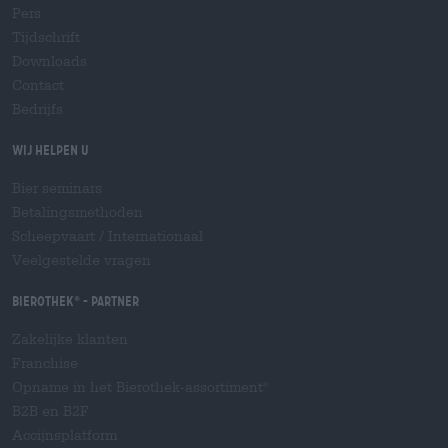
Pers
Tijdschrift
Downloads
Contact
Bedrijfs
Wij helpen u
Bier seminars
Betalingsmethoden
Scheepvaart
/
Internationaal
Veelgestelde vragen
Bierothek
- Partner
®
Zakelijke klanten
Franchise
Opname in het Bierothek-assortiment
®
B2B en B2F
Accijnsplatform