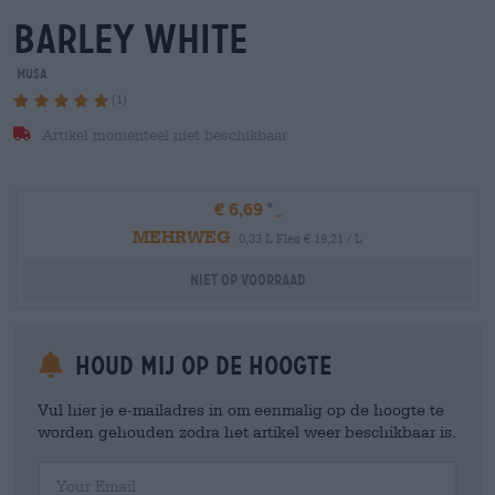
barley white
MUSA
(1)
Artikel momenteel niet beschikbaar
€ 6,69
MEHRWEG
0,33 L Fles € 19,21 / L
Niet op voorraad
Houd mij op de hoogte
Vul hier je e-mailadres in om eenmalig op de hoogte te
worden gehouden zodra het artikel weer beschikbaar is.
Your Email