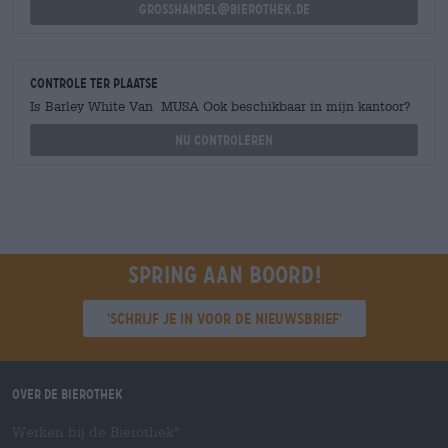
grosshandel@bierothek.de
Controle ter plaatse
Is Barley White Van MUSA Ook beschikbaar in mijn kantoor?
Nu controleren
Spring aan boord!
'Schrijf je in voor de nieuwsbrief'
Over de Bierothek
Werken bij de Bierothek
®