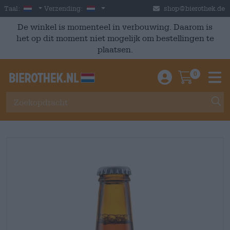
Skip to main content
Dutch
Nederland
Taal:
Verzending:
shop@bierothek.de
De winkel is momenteel in verbouwing. Daarom is
het op dit moment niet mogelijk om bestellingen te
plaatsen.
0
Einloggen / An
Warenkor
M