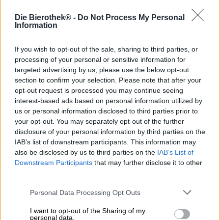
HET bier voor romantische uurtjes.
Die Bierothek® -
Do Not Process My Personal
Information
Kaarslicht, de zachte tonen van een langzame ballad
klinken op de achtergrond, de open haard knettert, de
If you wish to opt-out of the sale, sharing to third parties, or
berenhuid is klaar, nu ontbreekt er nog maar één ding:
processing of your personal or sensitive information for
het juiste drankje. Voor degenen die vinden dat borrelend
targeted advertising by us, please use the below opt-out
water hen eerder in een slecht humeur dan in een goed
humeur brengt, raden we Barley White aan in plaats van
section to confirm your selection. Please note that after your
mousserende wijn voor uw volgende romantische
opt-out request is processed you may continue seeing
afspraak.
interest-based ads based on personal information utilized by
us or personal information disclosed to third parties prior to
Barley White is een gerstewijn van Musa en de perfecte
your opt-out. You may separately opt-out of the further
vervanger voor champagne enz.: Het rijke bier verrukt
disclosure of your personal information by third parties on the
met volumineuze smaken, briljante aroma's en een
IAB’s list of downstream participants. This information may
onvergelijkbaar fluweelzacht mondgevoel. Het krachtige
also be disclosed by us to third parties on the
IAB’s List of
alcoholpercentage van 10,3% is perfect in de smaak
Downstream Participants
that may further disclose it to other
geïntegreerd en zorgt voor knetterende warmte in lichaam
third parties.
en geest. Barley White vloeit in een glinsterende
koperkastanjetint in het glas en draagt een romige kroon
Personal Data Processing Opt Outs
van schuim met fijne poriën op het troebele lichaam. Een
moutig boeket van de fijnste geuren vloeit vanuit het
I want to opt-out of the Sharing of my
beige schuim de neus in en verleidt je tot het nemen van
personal data.