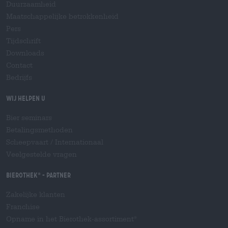
Duurzaamheid
Maatschappelijke betrokkenheid
Pers
Tijdschrift
Downloads
Contact
Bedrijfs
Wij helpen u
Bier seminars
Betalingsmethoden
Scheepvaart
/
Internationaal
Veelgestelde vragen
Bierothek
- Partner
®
Zakelijke klanten
Franchise
Opname in het Bierothek-assortiment
®