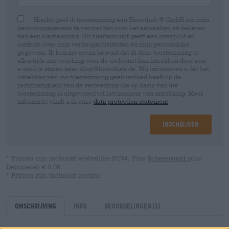
Hierbij geef ik toestemming aan Bierothek ® GmbH om mijn
persoonsgegevens te verwerken voor het aanmaken en beheren
van een klantaccount. Dit klantaccount geeft een overzicht en
controle over mijn verkoopactiviteiten en mijn persoonlijke
gegevens. Ik ben me ervan bewust dat ik deze toestemming te
allen tijde met werking voor de toekomst kan intrekken door een
e-mail te sturen naar shop@bierothek.de. Wij informeren u dat het
intrekken van uw toestemming geen invloed heeft op de
rechtmatigheid van de verwerking die op basis van uw
toestemming is uitgevoerd tot het moment van intrekking. Meer
informatie vindt u in onze
data protection statement
Inschrijven
* Prijzen zijn inclusief wettelijke BTW. Plus
Scheepvaart
plus
Deponeren
€ 0,08
* Prijzen zijn inclusief accijns
Omschrijving
Info
Beoordelingen
(1)