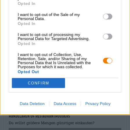
de eerste slok. De initiële smaak is als een vloedgolf van
Opted In
donkere aroma's: complexe tonen van gebrande mout,
I want to opt-out of the Sale of my
gekonfijt rood fruit en delicaat smeltende karamel
Personal Data.
overspoelen de mond en verwennen de tong en het
Opted In
gehemelte met een heerlijk zachte textuur. Een scherpe
bitterheid rondt de aromaten vakkundig af en brengt de
I want to opt-out of processing my
krachtige zoetheid perfect in evenwicht. Anders blijft de
Personal Data for Targeted Advertising.
Opted In
hop op de achtergrond.
Barley White en zijn muzikale equivalent zijn onze eerste
I want to opt-out of Collection, Use,
Retention, Sale, and/or Sharing of my
keuze voor romantiek!
Personal Data that Is Unrelated with the
Purposes for which it was collected.
Opted Out
CONFIRM
GRATIS BIERCONSULT
Heb je vragen over dit bier? Wij zijn er voor u.
shop@bierothek.de
Data Deletion
Data Access
Privacy Policy
handelaren of restauranthouders
Du willst größere Mengen günstiger einkaufen?