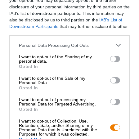
your opt-out. You may separately opt-out of the further
gebruikt worden en is niet alleen geschikt voor het
disclosure of your personal information by third parties on the
inpakken van cadeaus.
IAB’s list of downstream participants. This information may
also be disclosed by us to third parties on the
IAB’s List of
Downstream Participants
that may further disclose it to other
third parties.
Personal Data Processing Opt Outs
GRATIS BIERCONSULT
Heb je vragen over dit bier? Wij zijn er voor u.
I want to opt-out of the Sharing of my
personal data.
shop@bierothek.de
Opted In
I want to opt-out of the Sale of my
Personal Data.
handelaren of restauranthouders
Opted In
Du willst größere Mengen günstiger einkaufen?
I want to opt-out of processing my
grosshandel@bierothek.de
Personal Data for Targeted Advertising.
Opted In
I want to opt-out of Collection, Use,
Controle ter plaatse
Retention, Sale, and/or Sharing of my
Personal Data that Is Unrelated with the
Is Jutebeutel klein Van Die Bierothek® Ook beschikbaar in
Purposes for which it was collected.
mijn kantoor?