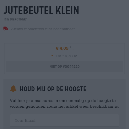
jutebeutel klein
Die Bierothek
®
Artikel momenteel niet beschikbaar
€ 4,09
-
1 St. € 4,09 / St.
Niet op voorraad
Houd mij op de hoogte
Vul hier je e-mailadres in om eenmalig op de hoogte te
worden gehouden zodra het artikel weer beschikbaar is.
Your Email