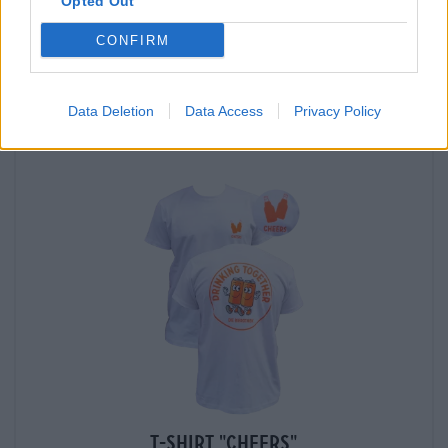
Opted Out
Nu controleren
CONFIRM
Dat proefde je ook
Data Deletion
Data Access
Privacy Policy
T-Shirt "Cheers"