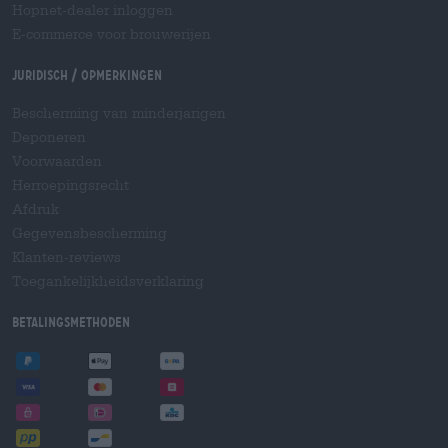
Hopnet-dealer inloggen
E-commerce voor brouwerijen
Juridisch / Opmerkingen
Bescherming van minderjarigen
Deponeren
Voorwaarden
Herroepingsrecht
Afdruk
Gegevensbescherming
Klanten-reviews
Toegankelijkheidsverklaring
Betalingsmethoden