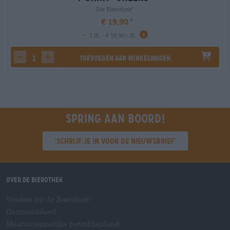
Die Bierothek
®
€ 19,90
-
1 St. - € 19,90 / St.
Toevoegen aan winkelwagen
decrease quantity
increase quantity
Spring aan boord!
'Schrijf je in voor de nieuwsbrief'
Over de Bierothek
Werken bij de Bierothek
®
Duurzaamheid
Maatschappelijke betrokkenheid