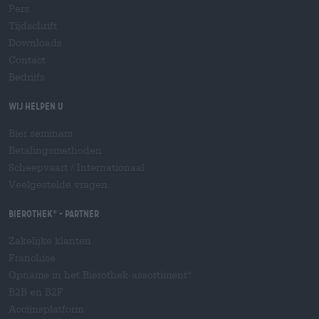
Pers
Tijdschrift
Downloads
Contact
Bedrijfs
Wij helpen u
Bier seminars
Betalingsmethoden
Scheepvaart
/
Internationaal
Veelgestelde vragen
Bierothek
- Partner
®
Zakelijke klanten
Franchise
Opname in het Bierothek-assortiment
®
B2B en B2F
Accijnsplatform