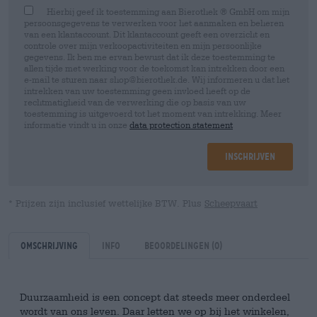
Hierbij geef ik toestemming aan Bierothek ® GmbH om mijn
persoonsgegevens te verwerken voor het aanmaken en beheren
van een klantaccount. Dit klantaccount geeft een overzicht en
controle over mijn verkoopactiviteiten en mijn persoonlijke
gegevens. Ik ben me ervan bewust dat ik deze toestemming te
allen tijde met werking voor de toekomst kan intrekken door een
e-mail te sturen naar shop@bierothek.de. Wij informeren u dat het
intrekken van uw toestemming geen invloed heeft op de
rechtmatigheid van de verwerking die op basis van uw
toestemming is uitgevoerd tot het moment van intrekking. Meer
informatie vindt u in onze
data protection statement
Inschrijven
* Prijzen zijn inclusief wettelijke BTW. Plus
Scheepvaart
Omschrijving
Info
Beoordelingen
(0)
Duurzaamheid is een concept dat steeds meer onderdeel
wordt van ons leven. Daar letten we op bij het winkelen,