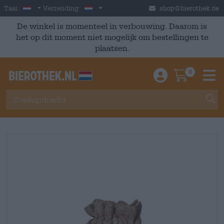
Skip to main content
Dutch
Nederland
Taal:
Verzending:
shop@bierothek.de
De winkel is momenteel in verbouwing. Daarom is
het op dit moment niet mogelijk om bestellingen te
plaatsen.
0
Einloggen / An
Warenkor
M