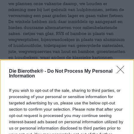
we plannen onze vakantie daarop, we houden er
rekening mee bij het gebruik van hulpbronnen, zetten de
verwarming een paar graden lager en gaan vaker fietsen.
De winkels hebben zich daar inmiddels op aangepast en
bieden duurzame alternatieven voor milieubelastende
zaken: rietjes van glas, RVS of bamboe in plaats van
wegwerptubes, bijenwasdoekjes in plaats van aluminium
of huishoudfolie, toiletpapier van gerecyclede materialen,
jute, wegwerpservies van hout en bamboe, groentenetten
en huurbekers, waar anders de klassieke kartonnen
nachtmerrie met een plastic deksel en coating bestond.
Die Bierothek® -
Do Not Process My Personal
Met Kerstmis, verjaardagen of andere feestdagen rijst de
Information
vraag waarmee je cadeaus duurzaam kunt inpakken. Je
kunt natuurlijk ook oude kranten gebruiken in plaats van
If you wish to opt-out of the sale, sharing to third parties, or
het speciaal aangeschafte inpakpapier, maar dat ziet er
processing of your personal or sensitive information for
niet bepaald feestelijk uit. In plaats daarvan raden wij
targeted advertising by us, please use the below opt-out
onze praktische jutetas in een eenvoudig ontwerp aan.
section to confirm your selection. Please note that after your
De tas heeft een handig formaat van 30 bij 20 centimeter
opt-out request is processed you may continue seeing
en is voorzien van een trekkoord. Het zachte materiaal is
flatterend voor de handen en zorgt ervoor dat je het
interest-based ads based on personal information utilized by
uitpakt zonder het risico te lopen op vervelende
us or personal information disclosed to third parties prior to
papiersnijdingen. De goede jute kan steeds opnieuw