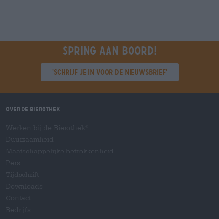
Spring aan boord!
'Schrijf je in voor de nieuwsbrief'
Over de Bierothek
Werken bij de Bierothek
®
Duurzaamheid
Maatschappelijke betrokkenheid
Pers
Tijdschrift
Downloads
Contact
Bedrijfs