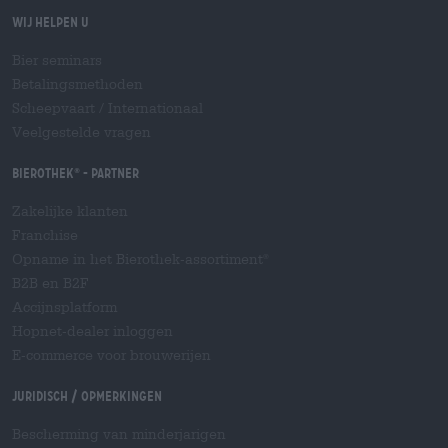
Wij helpen u
Bier seminars
Betalingsmethoden
Scheepvaart
/
Internationaal
Veelgestelde vragen
Bierothek
- Partner
®
Zakelijke klanten
Franchise
Opname in het Bierothek-assortiment
®
B2B en B2F
Accijnsplatform
Hopnet-dealer inloggen
E-commerce voor brouwerijen
Juridisch / Opmerkingen
Bescherming van minderjarigen