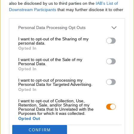
also be disclosed by us to third parties on the
IAB’s List of
Downstream Participants
that may further disclose it to other
third parties.
Personal Data Processing Opt Outs
I want to opt-out of the Sharing of my
personal data.
Opted In
Meer informatie over stortingen vindt u op de DPG-website op
I want to opt-out of the Sale of my
www.dpg-pfandsystem.de
Personal Data.
Opted In
Helaas is er nog geen Bierothek
-filiaal bij u in de buurt
®
(Bierothek
Bamberg, Bierothek
Leipzig, Bierothek
Stuttgart,
®
®
®
I want to opt-out of processing my
Bierothek
Erfurt, Bierothek
Neurenberg, Bierothek
Erlangen,
®
®
®
Personal Data for Targeted Advertising.
Bierothek
Fürth, Bierothek
Frankfurt, Bierothek
München).
®
®
®
Opted In
heb je in onze onlineshop besteld? Dan kunt u logischerwijs
uw lege flessen in een pakketje doen, naar ons opsturen en
I want to opt-out of Collection, Use,
het statiegeld van ons terugkrijgen. Dat heeft echter weinig
Retention, Sale, and/or Sharing of my
Personal Data that Is Unrelated with the
zin, aangezien u doorgaans meer portokosten moet betalen
Purposes for which it was collected.
dan u als borg terugkrijgt.
Opted Out
Omdat wij aan u denken adviseren wij u, zoals hierboven
CONFIRM
beschreven, uw flessen in te leveren bij een