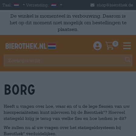
Skip to main content
Dutch
Nederland
Taal:
Verzending:
shop@bierothek.de
De winkel is momenteel in verbouwing. Daarom is
het op dit moment niet mogelijk om bestellingen te
plaatsen.
0
Einloggen / An
Warenkor
M
borg
Heeft u vragen over hoe, waar en of u de lege flessen van uw
bierspecialiteiten kunt inleveren bij de Bierothek
? Hoeveel
®
statiegeld krijg je terug van welke fles en hoe herken je dit?
We zullen nu al uw vragen over het statiegeldsysteem bij
Bierothek
verduidelijken.
®