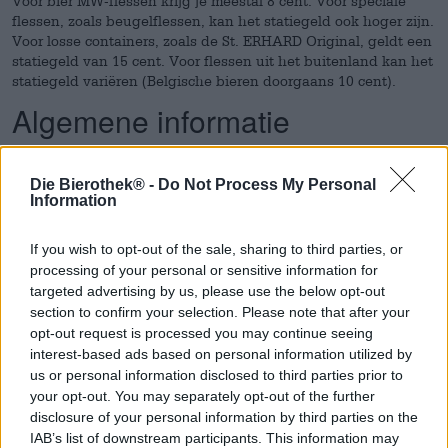
Voor bier MW-flessen krijg je meestal 8 cent. Voor speciale
flessen, zoals beugelflessen, kan het statiegeld ook hoger zijn.
Voor losse containers, zoals de St. ERHARD Original, geldt een
statiegeld van 15 cent. Voor flessen uit het buitenland kan het
statiegeld variëren (Belgische bieren doorgaans 10 cent).
Algemene informatie
Bieren uit landen zonder statiegeldsysteem, zoals Zwitserland
of de VS, hebben ook een wegwerp- of herbruikbaar logo. U
Die Bierothek® -
Do Not Process My Personal
Information
krijgt dus zeker uw borg van ons terug. De statiegeldtarieven
voor buitenlandse bieren, zoals vaak Belgische bieren, kunnen
echter variëren.
If you wish to opt-out of the sale, sharing to third parties, or
processing of your personal or sensitive information for
GEVAAR!!! Als uit de fles niet meer blijkt dat het om een
statiegeldfles gaat (het etiket is bijvoorbeeld afgescheurd),
targeted advertising by us, please use the below opt-out
mag de verkoper de fles niet terugnemen en krijgt u mogelijk
section to confirm your selection. Please note that after your
uw statiegeld niet terug. Als dat zo is, dan heb je geluk, want
opt-out request is processed you may continue seeing
hij doet dit alleen uit goede wil.
interest-based ads based on personal information utilized by
us or personal information disclosed to third parties prior to
your opt-out. You may separately opt-out of the further
disclosure of your personal information by third parties on the
IAB’s list of downstream participants. This information may