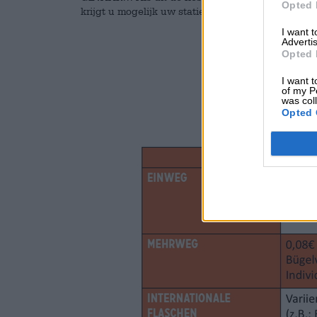
Opted 
krijgt u mogelijk uw statiegeld niet terug. Als dat
I want 
Advertis
Opted 
I want t
of my P
was col
Opted 