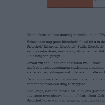
Meer informatie over stortingen vindt u op de D
Helaas is er nog geen Bierothek
-filiaal bij u in 
®
Bierothek
Erlangen, Bierothek
Fürth, Bierothek
®
®
®
een pakketje doen, naar ons opsturen en het stat
u als borg terugkrijgt.
Omdat wij aan u denken adviseren wij u, zoals hie
heeft een groot assortiment statiegeldverpakking
statiegeldverpakkingen ook inleveren bij alle an
Tenzij u uw sieraden uit ons assortiment wilt beh
valt er nog maar één ding te zeggen:
Kom langs, lever de flessen die je bij ons gekoch
adviseren over nieuwe bieren of klassiekers. Ook 
Bierothek
-glas weg aan vrienden, partners of fam
®