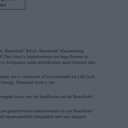
t, Bierothek
Erfurt, Bierothek
Neurenberg,
®
®
? Dan kunt u logischerwijs uw lege flessen in
ien u doorgaans meer portokosten moet betalen dan
ar die u vertrouwt of bijvoorbeeld bij Lidl (Lidl
 terug). Uiteraard kunt u uw
voegen barst van de bierflesjes uit de Bierothek
,
®
or onze gemotiveerde medewerkers in uw Bierothek
®
 zelf samengesteld bierpakket met een elegant