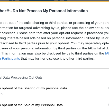
thek® -
Do Not Process My Personal Information
to opt-out of the sale, sharing to third parties, or processing of your per
 ingeleverd, gaan de flessen terug naar de bottelaar. Deze spoelt
formation for targeted advertising by us, please use the below opt-out s
milieu ontziet en we een kleinere ecologische voetafdruk achterlate
r selection. Please note that after your opt-out request is processed y
eing interest-based ads based on personal information utilized by us or
n de logo’s hierboven. Vaak zijn ze voorzien van labels zoals huurf
disclosed to third parties prior to your opt-out. You may separately opt-
losure of your personal information by third parties on the IAB’s list of
. This information may also be disclosed by us to third parties on the
IA
s vrijwillig. Dit betekent dat verkopers vrijwillig MW-flessen kunn
Participants
that may further disclose it to other third parties.
 assortiment van de verkoper komen, neemt hij ze terug en brengt z
n worden gebruikt.
 speciale flessen, zoals beugelflessen, kan het statiegeld ook hoge
lessen uit het buitenland kan het statiegeld variëren (Belgische bi
l Data Processing Opt Outs
o opt-out of the Sharing of my personal data.
In
s Zwitserland of de VS, hebben ook een wegwerp- of herbruikbaar l
oals vaak Belgische bieren, kunnen echter variëren.
o opt-out of the Sale of my Personal Data.
t om een statiegeldfles gaat (het etiket is bijvoorbeeld afgescheur