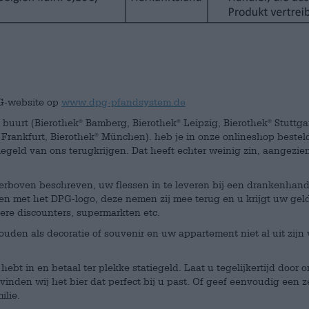
PG-website op
www.dpg-pfandsystem.de
de buurt (Bierothek
Bamberg, Bierothek
Leipzig, Bierothek
Stuttgar
®
®
®
Frankfurt, Bierothek
München). heb je in onze onlineshop besteld
®
iegeld van ons terugkrijgen. Dat heeft echter weinig zin, aangez
rboven beschreven, uw flessen in te leveren bij een drankenhandela
en met het DPG-logo, deze nemen zij mee terug en u krijgt uw geld
dere discounters, supermarkten etc.
ouden als decoratie of souvenir en uw appartement niet al uit zijn 
t hebt in en betaal ter plekke statiegeld. Laat u tegelijkertijd do
vinden wij het bier dat perfect bij u past. Of geef eenvoudig een
ilie.