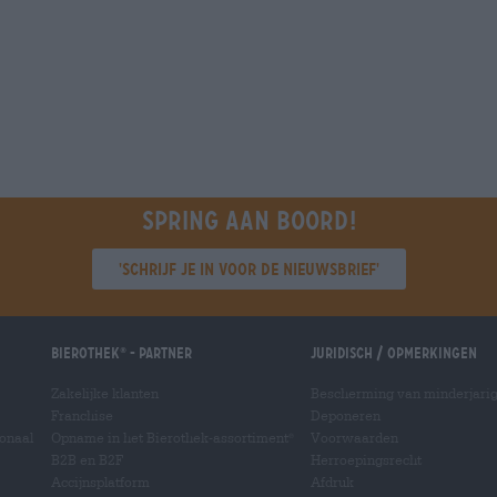
Spring aan boord!
'Schrijf je in voor de nieuwsbrief'
Bierothek
- Partner
Juridisch / Opmerkingen
®
Zakelijke klanten
Bescherming van minderjari
Franchise
Deponeren
ionaal
Opname in het Bierothek-assortiment
Voorwaarden
®
B2B en B2F
Herroepingsrecht
Accijnsplatform
Afdruk