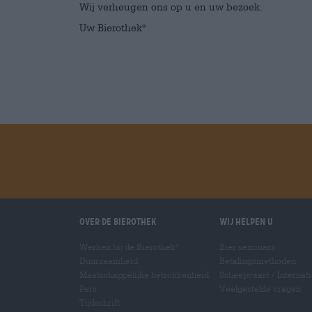
Wij verheugen ons op u en uw bezoek.
Uw Bierothek
®
Over de Bierothek
Wij helpen u
Werken bij de Bierothek
Bier seminars
®
Duurzaamheid
Betalingsmethoden
Maatschappelijke betrokkenheid
Scheepvaart
/
Internat
Pers
Veelgestelde vragen
Tijdschrift