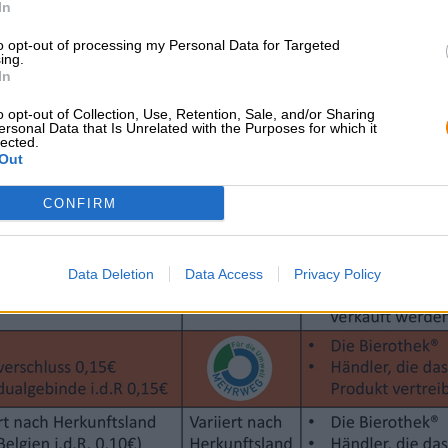
In
 zo is, dan heb je geluk, want hij doet dit alleen uit goede wil.
to opt-out of processing my Personal Data for Targeted
ing.
In
o opt-out of Collection, Use, Retention, Sale, and/or Sharing
ersonal Data that Is Unrelated with the Purposes for which it
lected.
Out
CONFIRM
Data Deletion
Data Access
Privacy Policy