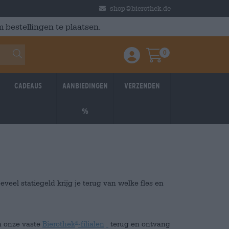
shop@bierothek.de
 bestellingen te plaatsen.
0
Einloggen / Anmelden
Warenkorb
Cadeaus
Aanbiedingen
Verzenden
%
eveel statiegeld krijg je terug van welke fles en
n onze vaste
Bierothek
-filialen
terug en ontvang
®