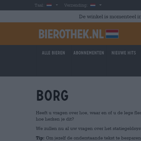
Skip to main content
Dutch
Nederland
Taal:
Verzending:
De winkel is momenteel in
Alle bieren
Abonnementen
Nieuwe hits
borg
Heeft u vragen over hoe, waar en of u de lege fle
hoe herken je dit?
We zullen nu al uw vragen over het statiegeldsys
Tip:
Om jezelf de onderstaande tekst te besparen: 