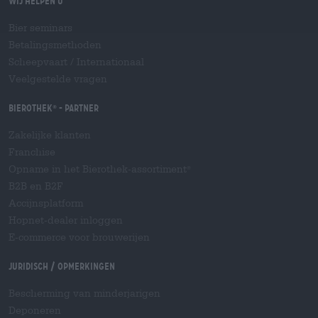
Wij helpen u
Bier seminars
Betalingsmethoden
Scheepvaart
/
Internationaal
Veelgestelde vragen
Bierothek
- Partner
®
Zakelijke klanten
Franchise
Opname in het Bierothek-assortiment
®
B2B en B2F
Accijnsplatform
Hopnet-dealer inloggen
E-commerce voor brouwerijen
Juridisch / Opmerkingen
Bescherming van minderjarigen
Deponeren