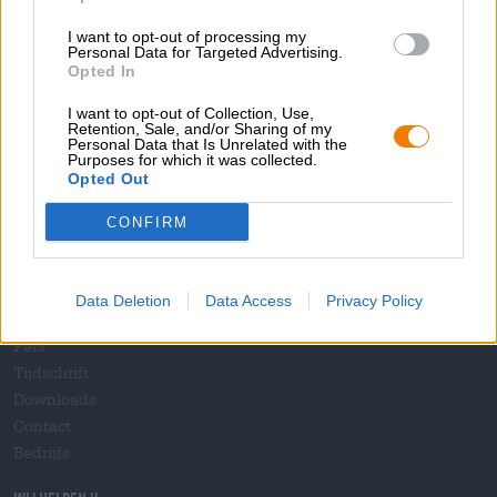
I want to opt-out of processing my
Personal Data for Targeted Advertising.
Opted In
Spring aan boord!
I want to opt-out of Collection, Use,
Retention, Sale, and/or Sharing of my
'Schrijf je in voor de nieuwsbrief'
Personal Data that Is Unrelated with the
Purposes for which it was collected.
Opted Out
CONFIRM
Over de Bierothek
Werken bij de Bierothek
®
Duurzaamheid
Data Deletion
Data Access
Privacy Policy
Maatschappelijke betrokkenheid
Pers
Tijdschrift
Downloads
Contact
Bedrijfs