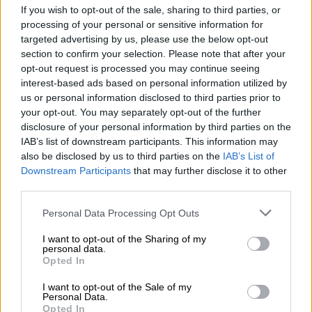
Algemene informatie over je bestelling
If you wish to opt-out of the sale, sharing to third parties, or
processing of your personal or sensitive information for
Om bij ons te kunnen bestellen, moet je ten minste 18 jaar oud
targeted advertising by us, please use the below opt-out
leeftijd invult in het
zijn. Als u niet de juiste
section to confirm your selection. Please note that after your
winkelmandje, behouden wij ons het recht voor om de
opt-out request is processed you may continue seeing
bestelling te
annuleren nadat de aankoop is
interest-based ads based on personal information utilized by
afgerond.
Als u in onze Bierothek® online shop aan het
us or personal information disclosed to third parties prior to
begin het standaard leveringsland
Duitsland hebt
your opt-out. You may separately opt-out of the further
geselecteerd, krijgt u andere prijzen te zien dan in de
disclosure of your personal information by third parties on the
internationale
leveringslanden. De reden hiervoor zijn
IAB’s list of downstream participants. This information may
extra belastingkosten, die wij aan de
also be disclosed by us to third parties on the
IAB’s List of
artikelprijzen toevoegen - maar die wij u direct in het
Downstream Participants
that may further disclose it to other
meedelen.
winkelmandje transparant
third parties.
Personal Data Processing Opt Outs
Als je nog vragen, opmerkingen of aanbevelingen voor ons
contact met ons opnemen via
hebt, kun je per e-mail
I want to opt-out of the Sharing of my
shop@bierothek.de.
personal data.
Tot ziens!
Opted In
I want to opt-out of the Sale of my
Personal Data.
Opted In