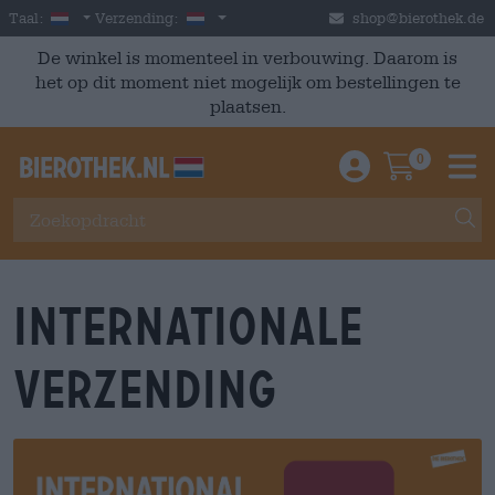
Skip to main content
Dutch
Nederland
Taal:
Verzending:
shop@bierothek.de
De winkel is momenteel in verbouwing. Daarom is
het op dit moment niet mogelijk om bestellingen te
plaatsen.
0
Einloggen / An
Warenkor
M
Internationale
verzending