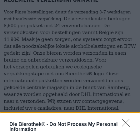
Voor Finse bestellingen duurt de verzending 3-7 werkdagen
De verzendkosten bedragen
met breukvaste verpakking.
8,90€ per pakket met 24 verzendplaatsen.
De
verzendkosten voor bestellingen vanuit België zijn
11,90
€.
Maak je geen
zorgen, ons systeem zorgt ervoor
dat alle noodzakelijke lokale alcoholbelastingen en
BTW
gedekt zijn!
Onze bieren worden verzonden in eaen
bruine en onbreekbare verzenddozen. Voor
het
verzegelen gebruiken we ecologische
verpakkingstape met ons Bierothek®-logo.
Onze
internationale pakketten worden verzameld in ons
gekoelde centrale magazijn in
de buurt van Bamberg,
waar ze worden opgehaald door DHL International en
naar u
verzonden.
Wij sturen uw contactgegevens,
inclusief uw e-mailadres, naar DHL International,
zodat
u een e-mail ontvangt van de transporteur met
uw trackingnummer. Zo kun je je pakket
snel en
Die Bierothek® -
Do Not Process My Personal
gemakkelijk volgen.
Information