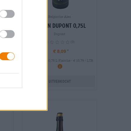
Belgische Ales
Saison Dupont 0,75l
Dupont
(0)
€ 8,09
EINWEG
11,18 /
0,75 L Flasche - € 10,79 / LTR
info
Uitverkocht