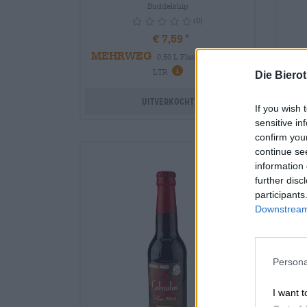
Buddelship
(0)
€ 7,59
MEHRWEG
0,50 L Flasche - € 15,18 /
EI
info
LTR
Die Biero
Uitverkocht
If you wish 
sensitive in
confirm you
continue se
information 
further disc
28.07
participants
Downstream 
Persona
I want t