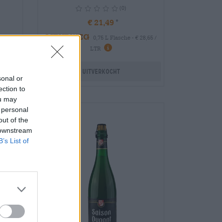
(0)
€ 21,49
MEHRWEG
0,75 L Flasche - € 28,65 /
info
info
LTR
LTR
Uitverkocht
sonal or
ection to
ou may
 personal
out of the
 downstream
B’s List of