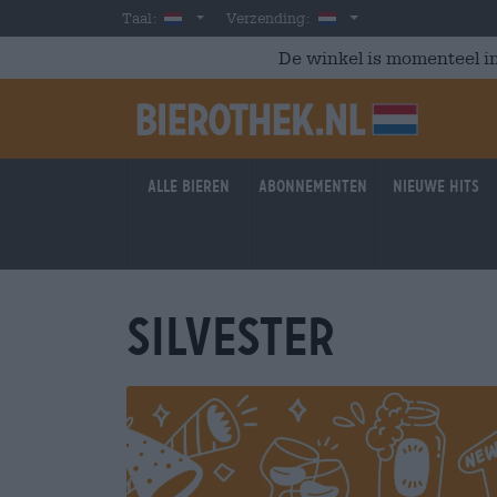
Skip to main content
Dutch
Nederland
Taal:
Verzending:
De winkel is momenteel in
Alle bieren
Abonnementen
Nieuwe hits
Silvester