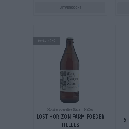
Uitverkocht
09.03.2026
Holzfassgereifte Biere | Helles
Lost Horizon Farm Foeder
S
Helles