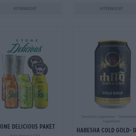
Uitverkocht
Uitverkocht
Deutsche Lagerbiere | Internation
-
Lagerbiere
tone Delicious Paket
Habesha Cold Gold- 
Stone Brewing USA