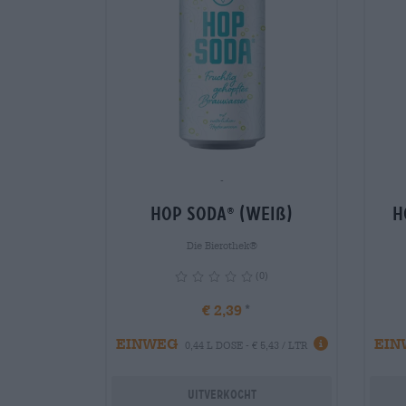
-
Hop Soda
(weiß)
H
®
Die Bierothek®
(0)
€ 2,39
EINWEG
info
EIN
0,44 L DOSE - € 5,43 / LTR
Uitverkocht