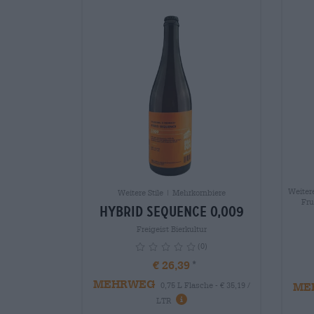
Weiter
Weitere Stile | Mehrkornbiere
Fru
Hybrid Sequence 0,009
Freigeist Bierkultur
(0)
€ 26,39
MEHRWEG
ME
0,75 L Flasche - € 35,19 /
info
LTR