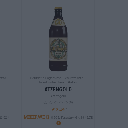
| und
Deutsche Lagerbiere | Weitere Stile |
Fränkische Biere | Helles
Atzengold
Atzengold
(0)
€ 2,49
MEHRWEG
41,82 /
0,50 L Flasche - € 4,98 / LTR
info