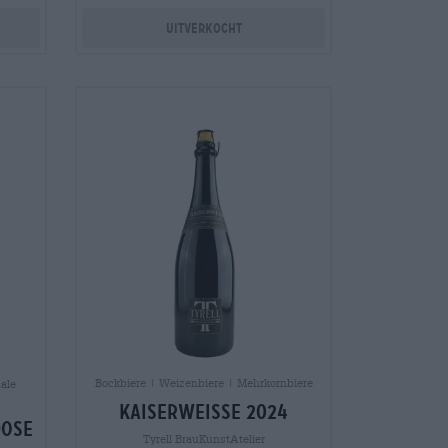
Uitverkocht
Bockbiere | Weizenbiere | Mehrkornbiere
ale
Kaiserweisse 2024
Dose
Tyrell BrauKunstAtelier