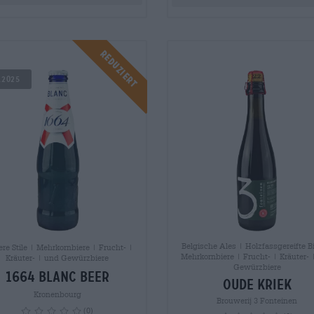
Reduziert
.2025
Belgische Ales | Holzfassgereifte B
re Stile | Mehrkornbiere | Frucht- |
Mehrkornbiere | Frucht- | Kräuter- 
Kräuter- | und Gewürzbiere
Gewürzbiere
1664 Blanc Beer
Oude Kriek
Kronenbourg
Brouwerij 3 Fonteinen
(0)