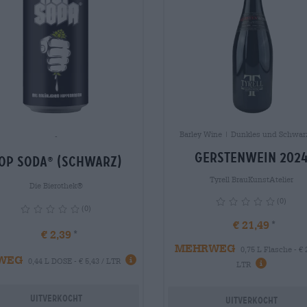
Barley Wine | Dunkles und Schwar
-
Gerstenwein 202
op Soda
(schwarz)
®
Tyrell BrauKunstAtelier
Die Bierothek®
(0)
(0)
€ 21,49
€ 2,39
MEHRWEG
0,75 L Flasche - € 
WEG
info
0,44 L DOSE - € 5,43 / LTR
info
LTR
Uitverkocht
Uitverkocht