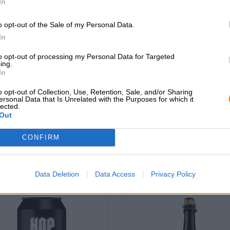
In
o opt-out of the Sale of my Personal Data.
re Stile | Fränkische Biere | Dunkles
India Pale Ale | Mehrkornbiere
und Schwarzbier
In
Cold Delivery IPA
cksbringer - Malzbier
to opt-out of processing my Personal Data for Targeted
Limo
Browar Pinta
ing.
In
(0)
orca brau
(0)
€ 5,59
o opt-out of Collection, Use, Retention, Sale, and/or Sharing
€ 2,49
ersonal Data that Is Unrelated with the Purposes for which it
MEHRWEG
lected.
0,50 L Flasche - € 
RWEG
0,33 L Flasche - € 7,55 / LTR
Out
info
LTR
info
CONFIRM
Uitverkocht
Uitverkocht
Data Deletion
Data Access
Privacy Policy