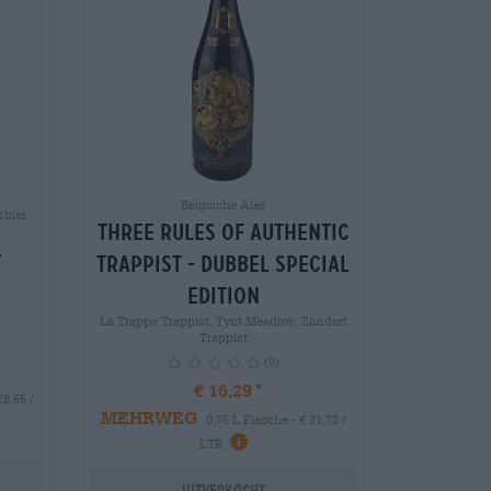
Belgische Ales
zbier
Three Rules of Authentic
4
Trappist - Dubbel Special
Edition
La Trappe Trappist, Tynt Meadow, Zundert
Trappist
(0)
€ 16,29
28,65 /
MEHRWEG
0,75 L Flasche - € 21,72 /
info
LTR
Uitverkocht