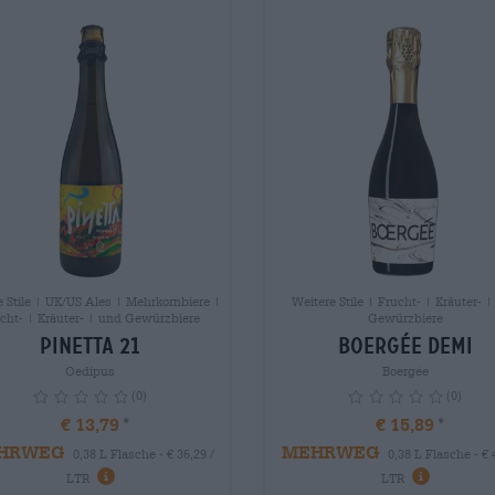
e Stile | UK/US Ales | Mehrkornbiere |
Weitere Stile | Frucht- | Kräuter- 
cht- | Kräuter- | und Gewürzbiere
Gewürzbiere
Pinetta 21
BOERGÉE Demi
Oedipus
Boergée
(0)
(0)
€ 13,79
€ 15,89
HRWEG
MEHRWEG
0,38 L Flasche - € 36,29 /
0,38 L Flasche - € 
info
info
LTR
LTR