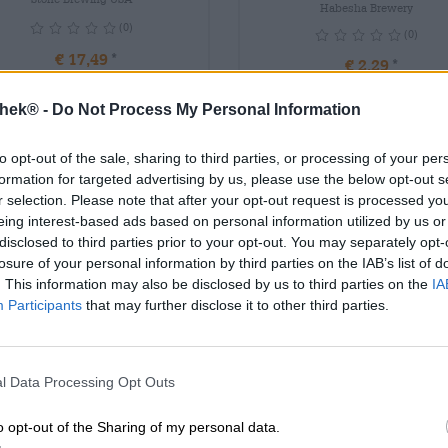
Habesha Brewery
(0)
(0)
€ 17,49
€ 2,29
NWEG
info
EINWEG
1 St. PAKET - € 17,49 / St.
0,33 L DOSE - € 6,94 / 
thek® -
Do Not Process My Personal Information
Uitverkocht
Uitverkocht
to opt-out of the sale, sharing to third parties, or processing of your per
formation for targeted advertising by us, please use the below opt-out s
r selection. Please note that after your opt-out request is processed y
eing interest-based ads based on personal information utilized by us or
disclosed to third parties prior to your opt-out. You may separately opt-
losure of your personal information by third parties on the IAB’s list of
.2025
. This information may also be disclosed by us to third parties on the
IA
Participants
that may further disclose it to other third parties.
l Data Processing Opt Outs
o opt-out of the Sharing of my personal data.