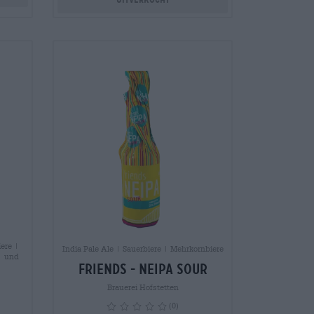
iere |
India Pale Ale | Sauerbiere | Mehrkornbiere
| und
Friends - NEIPA Sour
Brauerei Hofstetten
(0)