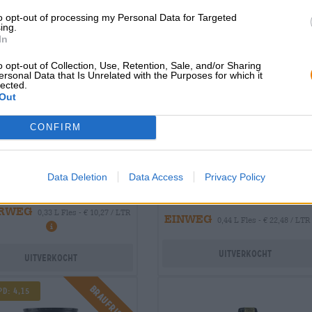
to opt-out of processing my Personal Data for Targeted
ing.
In
o opt-out of Collection, Use, Retention, Sale, and/or Sharing
ersonal Data that Is Unrelated with the Purposes for which it
lected.
Out
CONFIRM
tere Stile|Frucht-, Kräuter-, und
Porter & Stout
Gewürzbiere
kravgi
hi beer hybrid style
Data Deletion
Data Access
Privacy Policy
Elixi
Seven Island Brewery
€ 3,39
€ 9,89
RWEG
0,33 L Fles - € 10,27 / LTR
EINWEG
0,44 L Fles - € 22,48 / LTR
Uitverkocht
Uitverkocht
Braufrisch
D: 4,15