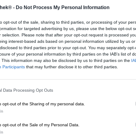
thek® -
Do Not Process My Personal Information
to opt-out of the sale, sharing to third parties, or processing of your per
formation for targeted advertising by us, please use the below opt-out s
r selection. Please note that after your opt-out request is processed y
eing interest-based ads based on personal information utilized by us or
Pils
UK/US Ales
disclosed to third parties prior to your opt-out. You may separately opt-
monday’s pilsner
lava
losure of your personal information by third parties on the IAB’s list of
Septem
Septem
. This information may also be disclosed by us to third parties on the
IA
Participants
that may further disclose it to other third parties.
(4)
(2)
100%
100%
€ 3,39
€ 5,59
WEG
EINWEG
0,33 L Fles - € 10,27 / LTR
0,33 L Fles - € 16,94 / LTR
l Data Processing Opt Outs
Uitverkocht
Uitverkocht
o opt-out of the Sharing of my personal data.
Braufr
In
UNTAPPD: 4,25
o opt-out of the Sale of my Personal Data.
In