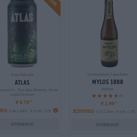
Internationale Lagerbiere
India Pale Ale
mylos 1888
atlas
Septem
rewing Co., Thin Man Brewery, Seven
Island Brewery
(4)
100%
€ 8,79
€ 2,99
WEG
EINWEG
0,44 L KAN - € 19,98 / LTR
0,33 L Fles - € 9,06 / LTR
Uitverkocht
Uitverkocht