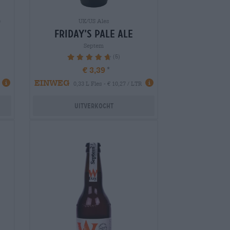
e
UK/US Ales
friday’s pale ale
Septem
(5)
96%
€ 3,39
EINWEG
0,33 L Fles - € 10,27 / LTR
Uitverkocht