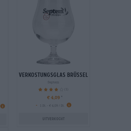
verkostungsglas brüssel
Septem
(1)
80%
€ 4,09
-
1 St. - € 4,09 / St.
Uitverkocht