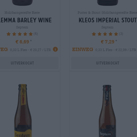
Holzfassgereifte Biere
Porter & Stout|Holzfassgereifte Bier
lemma barley wine
kleos imperial stout
Septem
Septem
(5)
(3)
100%
100%
€ 6,69
€ 7,29
WEG
EINWEG
0,33 L Fles - € 20,27 / LTR
0,33 L Fles - € 22,09 / LTR
Uitverkocht
Uitverkocht