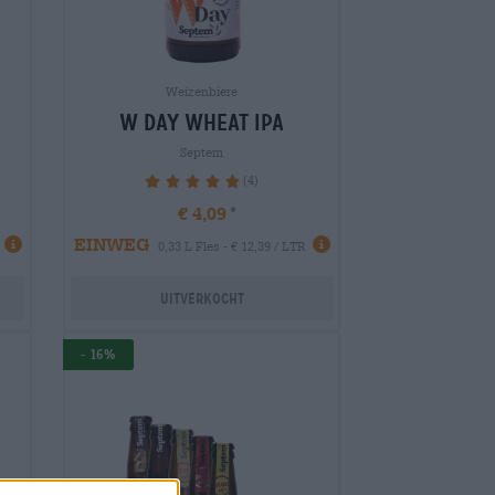
Weizenbiere
w day wheat ipa
Septem
(4)
100%
€ 4,09
EINWEG
0,33 L Fles - € 12,39 / LTR
Uitverkocht
- 16%