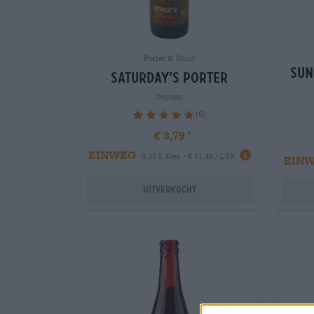
Porter & Stout
sun
saturday’s porter
Septem
(5)
100%
€ 3,79
EINWEG
0,33 L Fles - € 11,48 / LTR
EIN
Uitverkocht