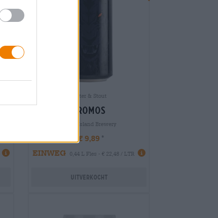
Porter & Stout
tromos
Seven Island Brewery
€ 9,89
EINWEG
0,44 L Fles - € 22,48 / LTR
Uitverkocht