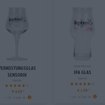
India Pale Ale
verkostungsglas
ipa glas
sensorik
Septem
Septem
(2)
100%
(1)
100%
€ 1,99
€ 4,09
-
-
1 St. - € 1,99 / St.
1 St. - € 4,09 / St.