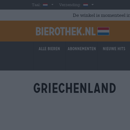
Skip to main content
Dutch
Nederland
Taal:
Verzending:
De winkel is momenteel in
Alle bieren
Abonnementen
Nieuwe hits
Griechenland