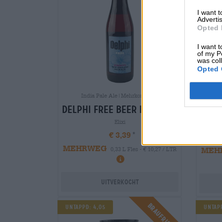
I want 
Advertis
Opted 
I want t
of my P
was col
Opted 
Wei
India Pale Ale|Mehrkornbiere
delphi free beer hibiscus
delp
Elixi
€ 3,39
MEHRWEG
MEH
0,33 L Fles - € 10,27 / LTR
Uitverkocht
Braufrisch
UNTAPPD: 4,05
UNTAPP