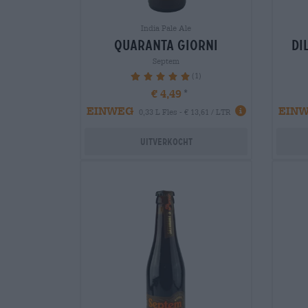
India Pale Ale
quaranta giorni
di
Septem
(1)
100%
€ 4,49
EINWEG
EIN
0,33 L Fles - € 13,61 / LTR
Uitverkocht