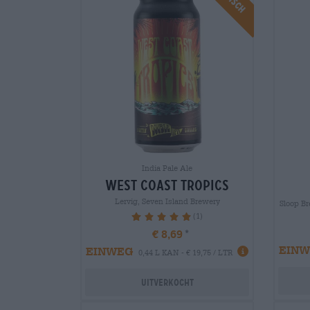
India Pale Ale
west coast tropics
Lervig, Seven Island Brewery
Sloop B
(1)
100%
€ 8,69
EIN
EINWEG
0,44 L KAN - € 19,75 / LTR
Uitverkocht