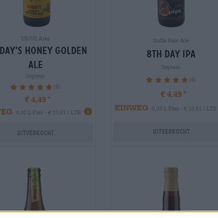
UK/US Ales
India Pale Ale
day’s honey golden
8th day ipa
ale
Septem
Septem
(4)
100%
(5)
100%
€ 4,49
€ 4,49
EINWEG
0,33 L Fles - € 13,61 / LTR
WEG
0,33 L Fles - € 13,61 / LTR
Uitverkocht
Uitverkocht