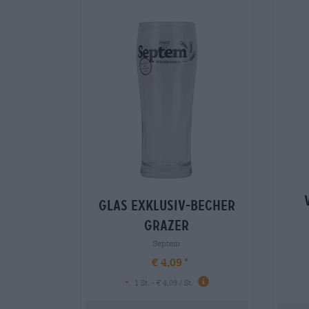
glas exklusiv-becher
grazer
Septem
€ 4,09
-
1 St. - € 4,09 / St.