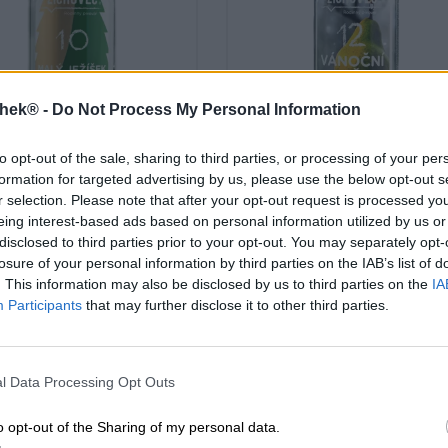
thek® -
Do Not Process My Personal Information
to opt-out of the sale, sharing to third parties, or processing of your per
Sauerbiere|Mehrkornbiere|Frucht-, Kräut
India Pale Ale
und Gewürzbiere
formation for targeted advertising by us, please use the below opt-out s
maly jezisek 10
vanocni hruska 12
r selection. Please note that after your opt-out request is processed y
Rodinný pivovar Zichovec
eing interest-based ads based on personal information utilized by us or
Rodinný pivovar Zichovec
€ 6,49
disclosed to third parties prior to your opt-out. You may separately opt-
€ 7,59
WEG
losure of your personal information by third parties on the IAB’s list of
EINWEG
0,50 L KAN - € 12,98 / LTR
0,50 L KAN - € 15,18 / LTR
. This information may also be disclosed by us to third parties on the
IA
Participants
that may further disclose it to other third parties.
Uitverkocht
Uitverkocht
PD: 3,98
UNTAPPD: 4,08
l Data Processing Opt Outs
o opt-out of the Sharing of my personal data.