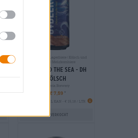
Internationale Lagerbiere|Kölsch und
iere
Altbiere|Mehrkornbiere
march to the sea - dh
pa
kölsch
Sibeeria Brewery
€ 7,59
EINWEG
0,50 L KAN - € 15,18 / LTR
Uitverkocht