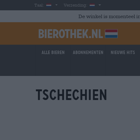
Skip to main content
Dutch
Nederland
Taal:
Verzending:
De winkel is momenteel in
Alle bieren
Abonnementen
Nieuwe hits
Tschechien