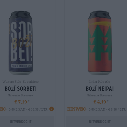
Weitere Stile|Sauerbiere
India Pale Ale
boží sorbet!
boží neipa!
Sibeeria Brewery
Sibeeria Brewery
€ 7,19
€ 4,19
WEG
EINWEG
0,50 L KAN - € 14,38 / LTR
0,50 L KAN - € 8,38 / LTR
Uitverkocht
Uitverkocht