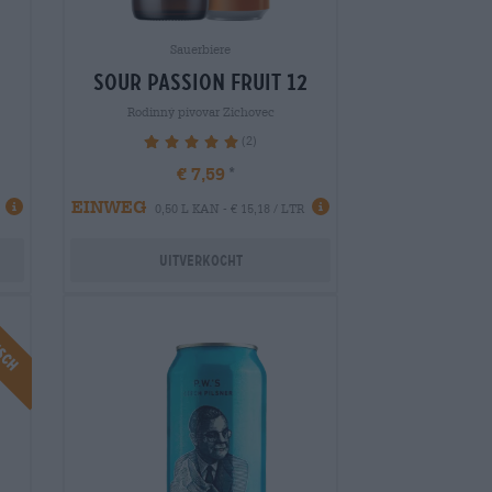
Sauerbiere
sour passion fruit 12
Rodinný pivovar Zichovec
(2)
100%
€ 7,59
EINWEG
0,50 L KAN - € 15,18 / LTR
Uitverkocht
isch