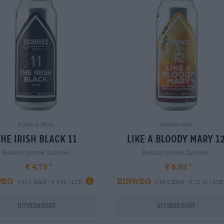
Porter & Stout
Weitere Stile
the irish black 11
like a bloody mary 1
Rodinný pivovar Zichovec
Rodinný pivovar Zichovec
€ 4,79
€ 6,59
WEG
EINWEG
0,50 L KAN - € 9,58 / LTR
0,50 L KAN - € 13,18 / LTR
Uitverkocht
Uitverkocht