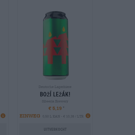
Deutsche Lagerbiere
boží ležák!
Sibeeria Brewery
€ 5,19
EINWEG
0,50 L KAN - € 10,38 / LTR
Uitverkocht