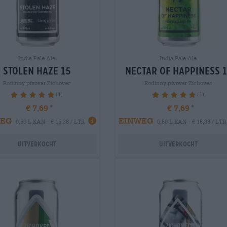
India Pale Ale
India Pale Ale
stolen haze 15
nectar of happiness 1
Rodinný pivovar Zichovec
Rodinný pivovar Zichovec
(1)
(1)
100%
100%
€ 7,69
€ 7,69
WEG
EINWEG
0,50 L KAN - € 15,38 / LTR
0,50 L KAN - € 15,38 / LTR
Uitverkocht
Uitverkocht