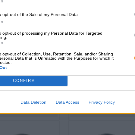
In
o opt-out of the Sale of my Personal Data.
In
to opt-out of processing my Personal Data for Targeted
ing.
In
o opt-out of Collection, Use, Retention, Sale, and/or Sharing
India Pale Ale
Weitere Stile|India Pale Ale|Mehrkornb
ersonal Data that Is Unrelated with the Purposes for which it
lected.
rutal barracuda -
what are you doing
Out
triple brut ipa
here? - new england i
CONFIRM
Sibeeria Brewery
Sibeeria Brewery
€ 8,89
€ 8,69
WEG
EINWEG
0,50 L KAN - € 17,78 / LTR
0,50 L KAN - € 17,38 / LTR
Data Deletion
Data Access
Privacy Policy
Uitverkocht
Uitverkocht