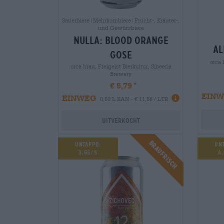
Sauerbiere|Mehrkornbiere|Frucht-, Kräuter-,
und Gewürzbiere
nulla: blood orange
al
gose
orca 
orca brau, Freigeist Bierkultur, Sibeeria
Brewery
€ 5,79
EIN
EINWEG
0,50 L KAN - € 11,58 / LTR
Uitverkocht
Braufrisch
Untappd:
Un
3,65/5
4