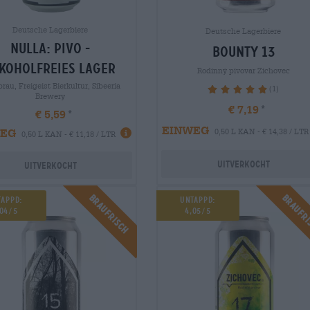
Deutsche Lagerbiere
Deutsche Lagerbiere
nulla: pivo -
bounty 13
koholfreies lager
Rodinný pivovar Zichovec
brau, Freigeist Bierkultur, Sibeeria
(1)
100%
Brewery
€ 7,19
€ 5,59
EINWEG
WEG
0,50 L KAN - € 14,38 / LTR
0,50 L KAN - € 11,18 / LTR
Uitverkocht
Uitverkocht
Braufrisch
Braufr
tappd:
Untappd:
,04/5
4,05/5