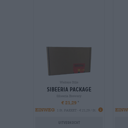
Weitere Stile
sibeeria package
Sibeeria Brewery
€ 21,29
EINWEG
EIN
1 St. PAKKET - € 21,29 / St.
Uitverkocht