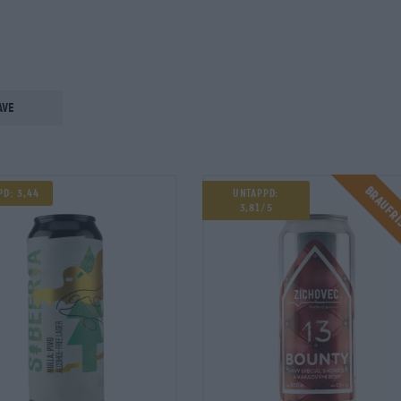
ave
Braufr
pd: 3,44
Untappd:
3,81/5