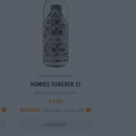
Deutsche Lagerbiere
2
homies forever 17
Rodinný pivovar Zichovec
€ 6,99
EINWEG
0,50 L KAN - € 13,98 / LTR
Uitverkocht