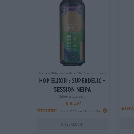
Weitere Stile|India Pale Ale|Mehrkornbiere
hop elixir : superdelic -
session neipa
Sibeeria Brewery
€ 8,19
EIN
EINWEG
0,50 L KAN - € 16,38 / LTR
Uitverkocht