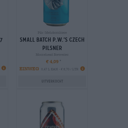
Pils|Mehrkornbiere
small batch p.w.’s czech
7
pilsner
Moosehead Breweries
€ 4,09
EINWEG
0,47 L KAN - € 8,70 / LTR
Uitverkocht