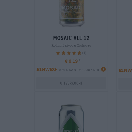
mosaic ale 12
Rodinný pivovar Zichovec
(1)
100%
€ 6,19
EINWEG
EIN
0,50 L KAN - € 12,38 / LTR
Uitverkocht