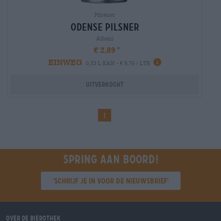
Pilsener
odense pilsner
Albani
€ 2,89
EINWEG
0,33 L KAN - € 8,76 / LTR
Uitverkocht
1
Spring aan boord!
'Schrijf je in voor de nieuwsbrief'
Over de Bierothek