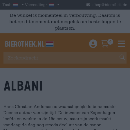
Skip to main content
Dutch
Nederland
Taal:
Verzending:
shop@bierothek.de
De winkel is momenteel in verbouwing. Daarom is
het op dit moment niet mogelijk om bestellingen te
plaatsen.
0
Einloggen / An
Warenkor
M
Albani
Hans Christian Andersen is waarschijnlijk de beroemdste
Deense auteur van zijn tijd. De inwoner van Kopenhagen
leefde en werkte in de 19e eeuw, maar zijn werk maakt
vandaag de dag nog steeds deel uit van de canon.