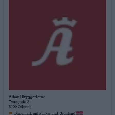
brouwsels die voldoen aan de behoeften van de huidige
bierliefhebber. rn
Albani Bryggerierne
Tværgade 2
5100 Odense
Dänemark mit Färöer und Grönland