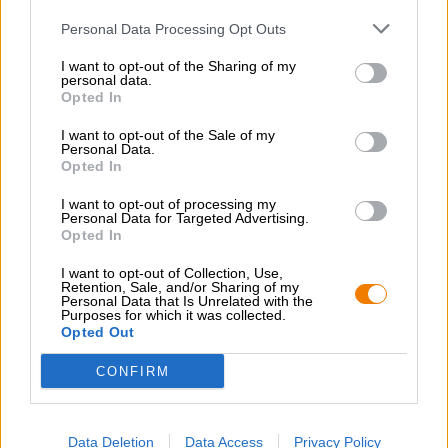
Personal Data Processing Opt Outs
I want to opt-out of the Sharing of my
personal data.
Opted In
I want to opt-out of the Sale of my
India Pale Ale
Personal Data.
monster party e.2
Opted In
ANALOG. LEIPZIG - BERLIN, Gorilla Cerveceria Berlin
I want to opt-out of processing my
€ 5,99
Personal Data for Targeted Advertising.
EINWEG
Opted In
0,33 L KAN - € 18,15 / LTR
I want to opt-out of Collection, Use,
Uitverkocht
Retention, Sale, and/or Sharing of my
Personal Data that Is Unrelated with the
Purposes for which it was collected.
Opted Out
CONFIRM
Data Deletion
Data Access
Privacy Policy