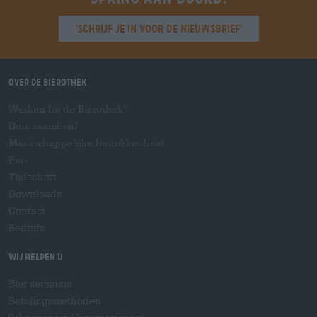
'Schrijf je in voor de nieuwsbrief'
Over de Bierothek
Werken bij de Bierothek
®
Duurzaamheid
Maatschappelijke betrokkenheid
Pers
Tijdschrift
Downloads
Contact
Bedrijfs
Wij helpen u
Bier seminars
Betalingsmethoden