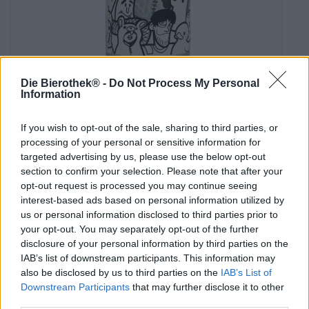
Die Bierothek® -
Do Not Process My Personal
India Pale Ale
Information
monster party e.3
ANALOG. LEIPZIG - BERLIN, Gorilla Cerveceria Berlin
If you wish to opt-out of the sale, sharing to third parties, or
€ 5,99
processing of your personal or sensitive information for
EINWEG
0,33 L KAN - € 18,15 / LTR
targeted advertising by us, please use the below opt-out
section to confirm your selection. Please note that after your
Uitverkocht
opt-out request is processed you may continue seeing
interest-based ads based on personal information utilized by
us or personal information disclosed to third parties prior to
your opt-out. You may separately opt-out of the further
disclosure of your personal information by third parties on the
IAB’s list of downstream participants. This information may
also be disclosed by us to third parties on the
IAB’s List of
Downstream Participants
that may further disclose it to other
third parties.