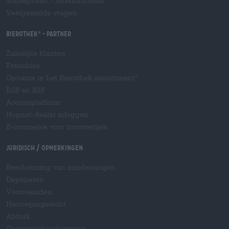
Scheepvaart
/
Internationaal
Veelgestelde vragen
Bierothek
- Partner
®
Zakelijke klanten
Franchise
Opname in het Bierothek-assortiment
®
B2B en B2F
Accijnsplatform
Hopnet-dealer inloggen
E-commerce voor brouwerijen
Juridisch / Opmerkingen
Bescherming van minderjarigen
Deponeren
Voorwaarden
Herroepingsrecht
Afdruk
Gegevensbescherming