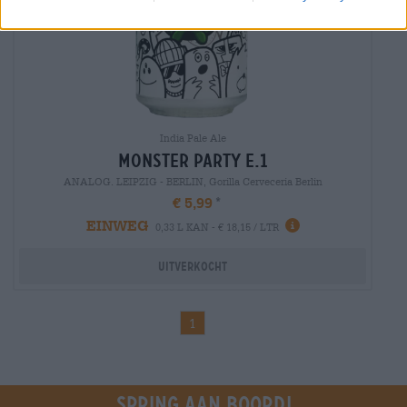
India Pale Ale
monster party e.1
ANALOG. LEIPZIG - BERLIN, Gorilla Cerveceria Berlin
€ 5,99
EINWEG
0,33 L KAN - € 18,15 / LTR
Uitverkocht
1
Spring aan boord!