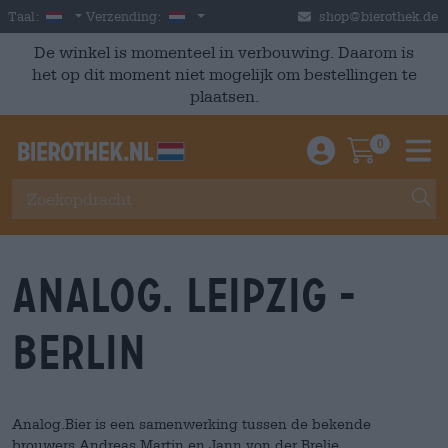
Skip to main content
Dutch
Nederland
Taal:
Verzending:
shop@bierothek.de
De winkel is momenteel in verbouwing. Daarom is
het op dit moment niet mogelijk om bestellingen te
plaatsen.
0
Einloggen / An
Warenkor
M
ANALOG. LEIPZIG -
BERLIN
Analog.Bier is een samenwerking tussen de bekende
brouwers Andreas Martin en Jann von der Brelie.