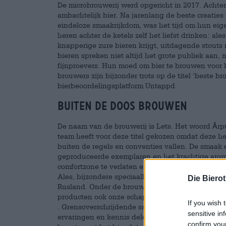
De microbrouwerij werd opgericht in 2017. Achter
ambachtelijk bier. Na jarenlang de beste creatie
eindeloze smaakrijkdom, was het tijd om hun eig
heren achter de ketels zelf het liefst drinken: ale
knapperige zure bieren krijgt, uitdagende stouts
bieren spreken niet altijd het grote publiek aan, 
fijnproevers. Hun moed om bier te brouwen voor 
brouwers zijn bijzonder trots op de titel ‘beste br
bierbeoordelingsplatform Untappd.
Buiten de doos brouwen
De naam van de brouwerij is Lets. Het woord Ārpu
team heeft voor deze titel gekozen omdat deze he
buiten de regels en conventies vallen. De smaak e
geproduceerde exemplaren en het krachtige aro
comfortzone te verlaten en nieuwe dingen te prob
Ales, bijzondere speciaalbieren met bijzondere 
Die Biero
Rusland. Onder de brouwers die al met Ārpus aan 
producten ook onze schappen sieren. Voorbeelde
If you wish 
. Grensoverschrijdende samenwerking tussen bro
sensitive in
ervaringen en kennis delen, nieuwe technieken o
confirm you