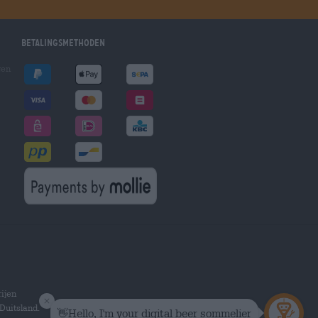
Betalingsmethoden
gen
ijen
Duitsland.