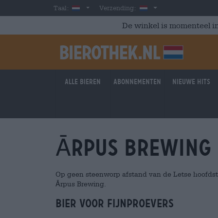
Skip to main content
Dutch
Nederland
Taal:
Verzending:
De winkel is momenteel in
Alle bieren
Abonnementen
Nieuwe hits
Ārpus Brewing 
Op geen steenworp afstand van de Letse hoofdstad
Ārpus Brewing.
Bier voor fijnproevers