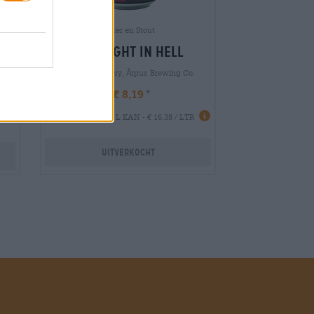
Porter en Stout
one night in hell
any
Sibeeria Brewery, Ārpus Brewing Co.
€ 8,19
 LTR
EINWEG
0,50 L KAN - € 16,38 / LTR
Uitverkocht