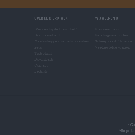
Over de Bierothek
Wij helpen u
Werken bij de Bierothek
Bier seminars
®
Duurzaamheid
Betalingsmethoden
Maatschappelijke betrokkenheid
Scheepvaart
/
Internat
Pers
Veelgestelde vragen
Tijdschrift
Downloads
Contact
Bedrijfs
Gel
*
Alle prij