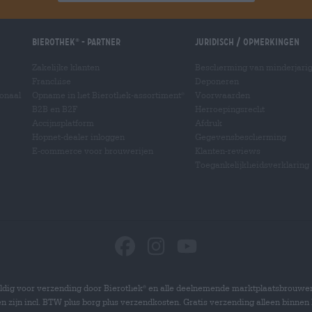
Bierothek
- Partner
Juridisch / Opmerkingen
®
Zakelijke klanten
Bescherming van minderjari
Franchise
Deponeren
ionaal
Opname in het Bierothek-assortiment
Voorwaarden
®
B2B en B2F
Herroepingsrecht
Accijnsplatform
Afdruk
Hopnet-dealer inloggen
Gegevensbescherming
E-commerce voor brouwerijen
Klanten-reviews
Toegankelijkheidsverklaring
dig voor verzending door Bierothek
en alle deelnemende marktplaatsbrouwer
®
zen zijn incl. BTW plus borg plus verzendkosten. Gratis verzending alleen binnen 