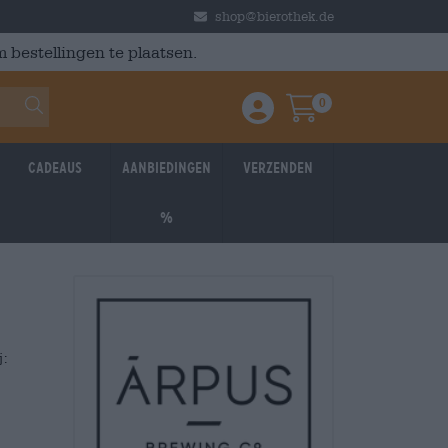
shop@bierothek.de
 bestellingen te plaatsen.
0
Einloggen / Anmelden
Warenkorb
Cadeaus
Aanbiedingen
Verzenden
%
j: