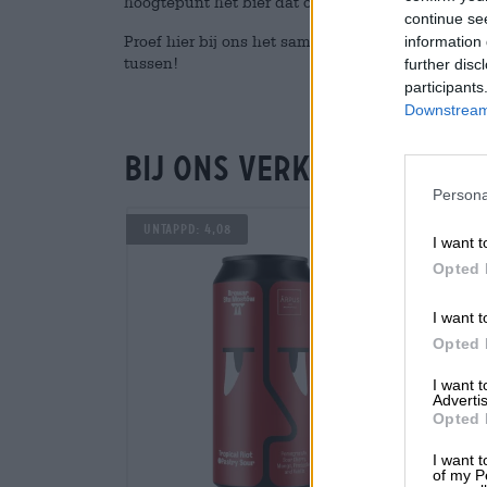
hoogtepunt het bier dat op het einde tevoorschij
continue se
Proef hier bij ons het samenwerkingsbrouwsel van
information 
tussen!
further disc
participants
Downstream 
Bij ons verkrijgbaar
Persona
Untappd: 4,08
Untapp
I want t
Opted 
I want t
Opted 
I want 
Advertis
Opted 
I want t
of my P