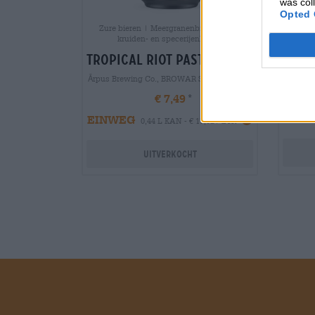
was col
Opted 
Zure bieren | Meergranenbier | Fruit-,
kruiden- en specerijenbieren
into
tropical riot pastry sour
Ār
Ārpus Brewing Co., BROWAR STU MOSTÓW
€ 7,49
EIN
EINWEG
0,44 L KAN - € 17,02 / LTR
Uitverkocht