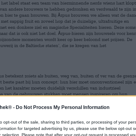
 het label staat een team van bierminnende nerds wiens hart klopt
s van andere brouwers te hebben gedronken en verdwaald te zijn i
en bier te gaan brouwen. Bij Ārpus brouwen we alleen wat de dam
s met sappig fruit en zoveel hop dat je duizelige, ultrafruitige en
 met een donkere ziel en magische Specialiteiten bieren. Deze som
maar dat is ook niet het doel. Ārpus-bieren zijn brouwsels voor ken
bijzondere momenten wordt keer op keer beloond met prijzen. De
ouwerij in de Baltische staten’, die ze kregen van het
s betekent zoiets als buiten, weg van, buiten of ver van de grenz
t beste past bij hun concept: hun bier moet onconventioneel zijn 
n het karakter moeten duidelijk verschillen van industrieel
ma van de gebrouwen stukken moet mensen inspireren om hun
eren. Hun assortiment is een gevarieerde mix van krachtige India
ingrediënten en samenwerkingen met brouwers uit heel Europa en
thek® -
Do Not Process My Personal Information
tafel hebben gezeten, bevinden zich enkele wier voortreffelijke
n hiervan zijn
Sibeeria Brewing
,
Folkingebrew
en
Sori Brewing C
to opt-out of the sale, sharing to third parties, or processing of your per
uwers heeft veel voordelen. De brouwerijen kunnen ideeën uitwis
formation for targeted advertising by us, please use the below opt-out s
f grondstoffen leren kennen en vrienden maken - maar voor ons is
r selection. Please note that after your opt-out request is processed y