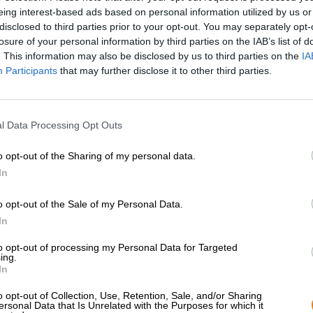
n komt.
eing interest-based ads based on personal information utilized by us or
 brouwerij Ārpus. Misschien zit jouw nieuwe favoriete bier er wel
disclosed to third parties prior to your opt-out. You may separately opt-
losure of your personal information by third parties on the IAB’s list of
. This information may also be disclosed by us to third parties on the
IA
Participants
that may further disclose it to other third parties.
l Data Processing Opt Outs
Braufr
d: 4,3
Untapppd: 4,03
o opt-out of the Sharing of my personal data.
In
o opt-out of the Sale of my Personal Data.
In
to opt-out of processing my Personal Data for Targeted
ing.
In
o opt-out of Collection, Use, Retention, Sale, and/or Sharing
ersonal Data that Is Unrelated with the Purposes for which it