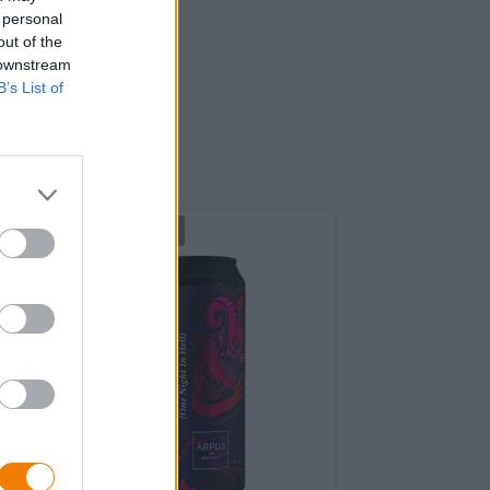
 personal
out of the
 downstream
B’s List of
isch
Untappd: 4,06