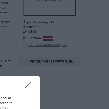
 voor
n de
es en
s gekke
Ārpus Brewing Co.
ners en
Jauntrenči
LV-2164
Lettland
hello@arpusbrewing.co
en. Het
Ontdek andere brouwerijen.
en
 Pale
ompany
sonal or
selen,
ection to
 het
ou may