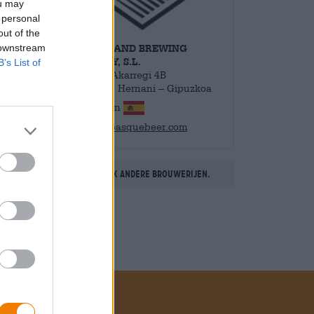
ou may
 personal
out of the
 downstream
BASQUELAND BREWING
COMPANY, S.L.
B’s List of
Polígono Akarregi 4B
C.P. 20120 Hernani – Gipuzkoa
Spanien
info@basquebeer.com
Ontdek andere brouwerijen.