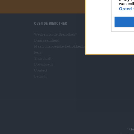
was col
Opted 
Over de Bierothek
Wij helpen u
Werken bij de Bierothek
Bier seminars
®
Duurzaamheid
Betalingsmethoden
Maatschappelijke betrokkenheid
Scheepvaart
/
Internat
Pers
Veelgestelde vragen
Tijdschrift
Downloads
Contact
Bedrijfs
Gel
*