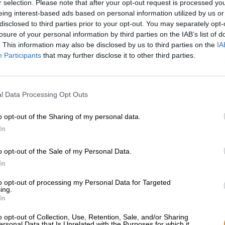
r selection. Please note that after your opt-out request is processed y
eing interest-based ads based on personal information utilized by us or
disclosed to third parties prior to your opt-out. You may separately opt-
losure of your personal information by third parties on the IAB’s list of
. This information may also be disclosed by us to third parties on the
IA
Participants
that may further disclose it to other third parties.
l Data Processing Opt Outs
o opt-out of the Sharing of my personal data.
In
o opt-out of the Sale of my Personal Data.
1
In
to opt-out of processing my Personal Data for Targeted
ing.
In
Spring aan boord!
o opt-out of Collection, Use, Retention, Sale, and/or Sharing
ersonal Data that Is Unrelated with the Purposes for which it