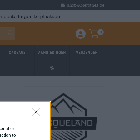
shop@bierothek.de
 bestellingen te plaatsen.
0
Einloggen / Anmelden
Warenkorb
Cadeaus
Aanbiedingen
Verzenden
%
sonal or
ection to