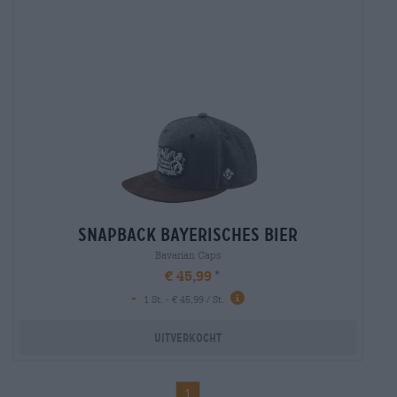
snapback bayerisches bier
Bavarian Caps
€ 45,99
-
1 St. - € 45,99 / St.
Uitverkocht
1