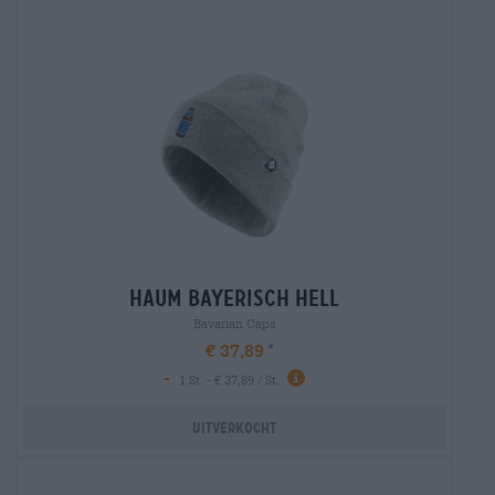
haum bayerisch hell
Bavarian Caps
€ 37,89
-
1 St. - € 37,89 / St.
Uitverkocht