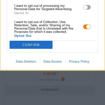
I want to opt-out of processing my
Personal Data for Targeted Advertising.
Opted In
I want to opt-out of Collection, Use,
Retention, Sale, and/or Sharing of my
Personal Data that Is Unrelated with the
Purposes for which it was collected.
Opted Out
CONFIRM
Data Deletion
Data Access
Privacy Policy
snapback 1516 flanell
Bavarian Caps
€ 45,99
-
1 St. - € 45,99 / St.
Uitverkocht