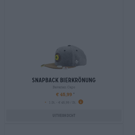
snapback bierkrönung
Bavarian Caps
€ 45,99
-
1 St. - € 45,99 / St.
Uitverkocht