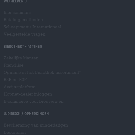
Wij helpen u
Bier seminars
Betalingsmethoden
Scheepvaart
/
Internationaal
Veelgestelde vragen
Bierothek
- Partner
®
Zakelijke klanten
Franchise
Opname in het Bierothek-assortiment
®
B2B en B2F
Accijnsplatform
Hopnet-dealer inloggen
E-commerce voor brouwerijen
Juridisch / Opmerkingen
Bescherming van minderjarigen
Deponeren