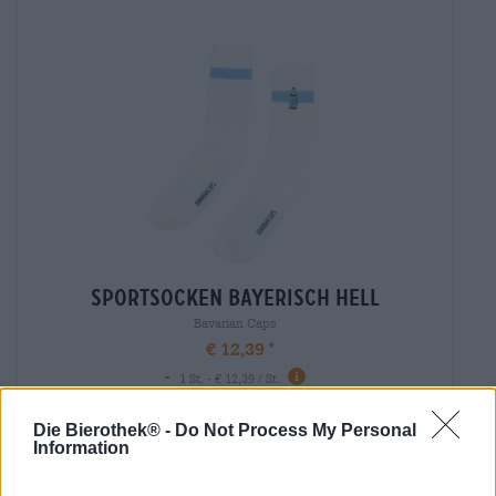
sportsocken bayerisch hell
Bavarian Caps
€ 12,39
-
1 St. - € 12,39 / St.
Uitverkocht
Die Bierothek® -
Do Not Process My Personal
Information