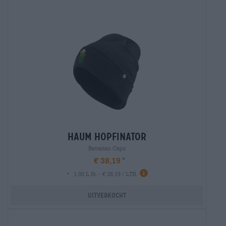
haum hopfinator
Bavarian Caps
€ 38,19
-
1,00 L St. - € 38,19 / LTR
Uitverkocht