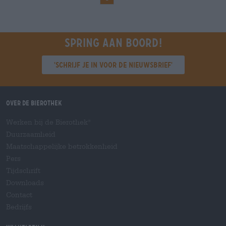
Spring aan boord!
'Schrijf je in voor de nieuwsbrief'
Over de Bierothek
Werken bij de Bierothek
®
Duurzaamheid
Maatschappelijke betrokkenheid
Pers
Tijdschrift
Downloads
Contact
Bedrijfs