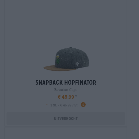
snapback hopfinator
Bavarian Caps
€ 45,99
-
1 St. - € 45,99 / St.
Uitverkocht