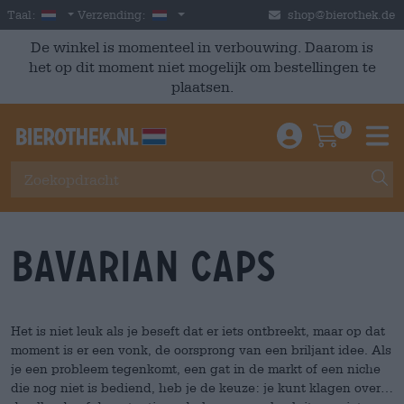
Skip to main content
Dutch
Nederland
Taal:
Verzending:
shop@bierothek.de
De winkel is momenteel in verbouwing. Daarom is
het op dit moment niet mogelijk om bestellingen te
plaatsen.
0
Einloggen / An
Warenkor
M
Bavarian Caps
Het is niet leuk als je beseft dat er iets ontbreekt, maar op dat
moment is er een vonk, de oorsprong van een briljant idee. Als
je een probleem tegenkomt, een gat in de markt of een niche
die nog niet is bediend, heb je de keuze: je kunt klagen over