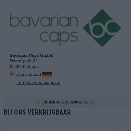
het elke dag een beetje beter en groener te worden. De
projecten omvatten de herbebossing van gekapt land in
Uruguay en de bescherming van regenwouden in Brazilië. In
ons assortiment vindt u een zorgvuldig samengestelde selectie
van petten en hoeden van de fabrikant uit Kehlheim die
rondom het thema bier draaien: petten waarop u
kroonkurken
kunt vastpinnen
met behulp van een ingebouwde magneet,
hoeden met
bierflesborduursel
en nog veel meer!
Bavarian Caps GmbH
Donaupark 22
93309 Kelheim
Deutschland
info@bavariancaps.de
Ontdek andere brouwerijen.
Bij ons verkrijgbaar