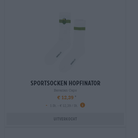
sportsocken hopfinator
Bavarian Caps
€ 12,39
-
1 St. - € 12,39 / St.
Uitverkocht