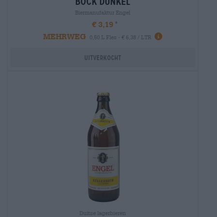
bock dunkel
Biermanufaktur Engel
€ 3,19
MEHRWEG
0,50 L Fles - € 6,38 / LTR
Uitverkocht
Duitse lagerbieren