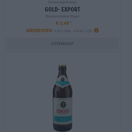
Duitse lagerbieren
gold- export
Biermanufaktur Engel
€ 2,49
MEHRWEG
0,50 L Fles - € 4,98 / LTR
Uitverkocht