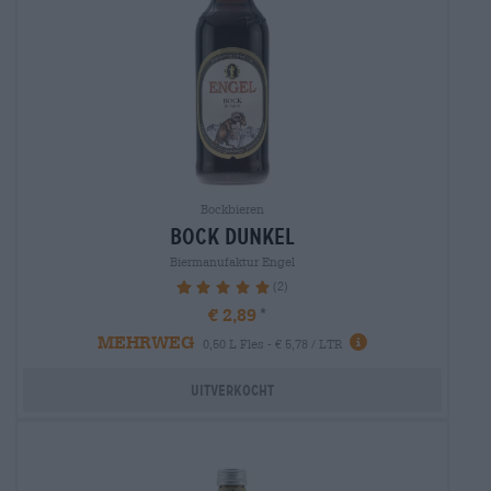
Bockbieren
bock dunkel
Biermanufaktur Engel
(2)
100%
€ 2,89
MEHRWEG
0,50 L Fles - € 5,78 / LTR
Uitverkocht