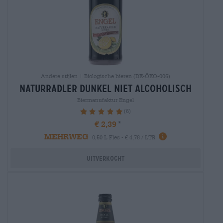
Andere stijlen | Biologische bieren (DE-ÖKO-006)
naturradler dunkel niet alcoholisch
Biermanufaktur Engel
(6)
100%
€ 2,39
MEHRWEG
0,50 L Fles - € 4,78 / LTR
Uitverkocht