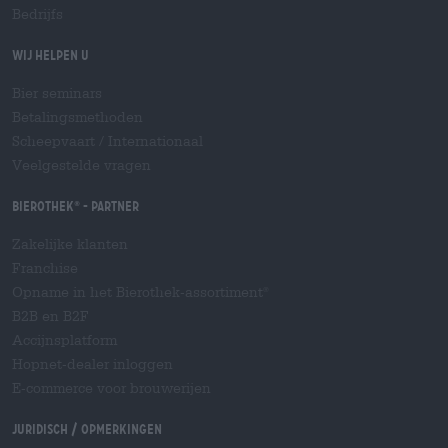
Bedrijfs
Wij helpen u
Bier seminars
Betalingsmethoden
Scheepvaart
/
Internationaal
Veelgestelde vragen
Bierothek
- Partner
®
Zakelijke klanten
Franchise
Opname in het Bierothek-assortiment
®
B2B en B2F
Accijnsplatform
Hopnet-dealer inloggen
E-commerce voor brouwerijen
Juridisch / Opmerkingen