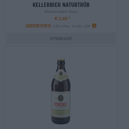
kellerbier naturtrüb
Biermanufaktur Engel
€ 2,49
MEHRWEG
0,50 L Fles - € 4,98 / LTR
Uitverkocht