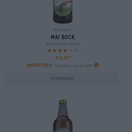
Bockbieren
mai bock
Biermanufaktur Engel
(2)
80%
€ 3,19
MEHRWEG
0,50 L Fles - € 6,38 / LTR
Uitverkocht