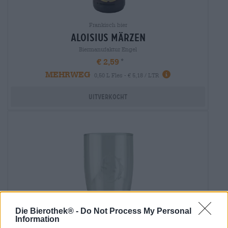
Frankisch bier
aloisius märzen
Biermanufaktur Engel
€ 2,59
MEHRWEG
0,50 L Fles - € 5,18 / LTR
Uitverkocht
Die Bierothek® -
Do Not Process My Personal
Information