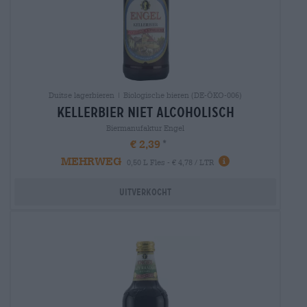
Duitse lagerbieren | Biologische bieren (DE-ÖKO-006)
kellerbier niet alcoholisch
Biermanufaktur Engel
€ 2,39
MEHRWEG
0,50 L Fles - € 4,78 / LTR
Uitverkocht