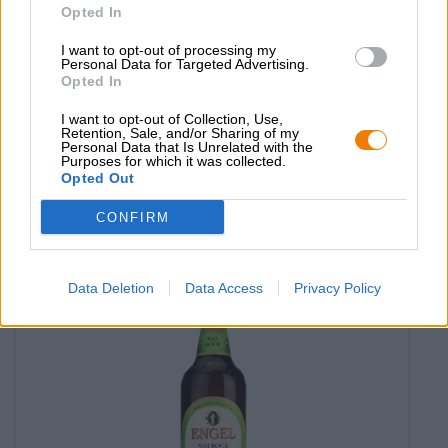
Opted In
I want to opt-out of processing my
Pilsener | Biologische bieren (DE-ÖKO-006)
Personal Data for Targeted Advertising.
Opted In
keller Pilsener
Biermanufaktur Engel
I want to opt-out of Collection, Use,
Retention, Sale, and/or Sharing of my
(1)
100%
Personal Data that Is Unrelated with the
€ 2,49
Purposes for which it was collected.
Opted Out
MEHRWEG
0,50 L Fles - € 4,98 / LTR
CONFIRM
Uitverkocht
Data Deletion
Data Access
Privacy Policy