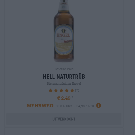
Beierse Pale
hell naturtrüb
Biermanufaktur Engel
(2)
100%
€ 2,49
MEHRWEG
0,50 L Fles - € 4,98 / LTR
Uitverkocht