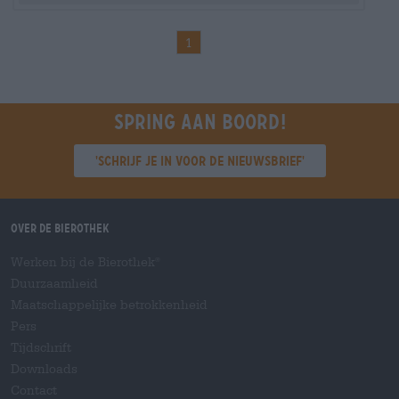
1
Spring aan boord!
'Schrijf je in voor de nieuwsbrief'
Over de Bierothek
Werken bij de Bierothek
®
Duurzaamheid
Maatschappelijke betrokkenheid
Pers
Tijdschrift
Downloads
Contact