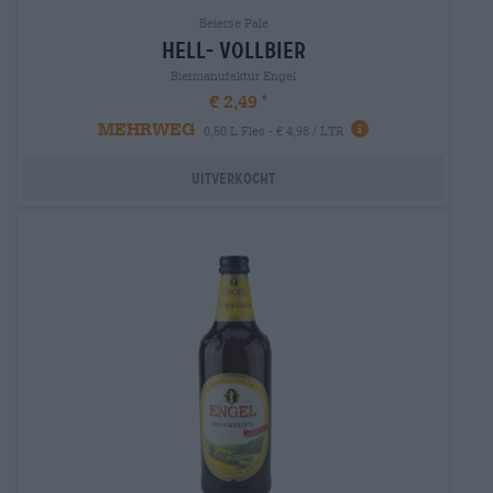
Beierse Pale
hell- vollbier
Biermanufaktur Engel
€ 2,49
MEHRWEG
0,50 L Fles - € 4,98 / LTR
Uitverkocht