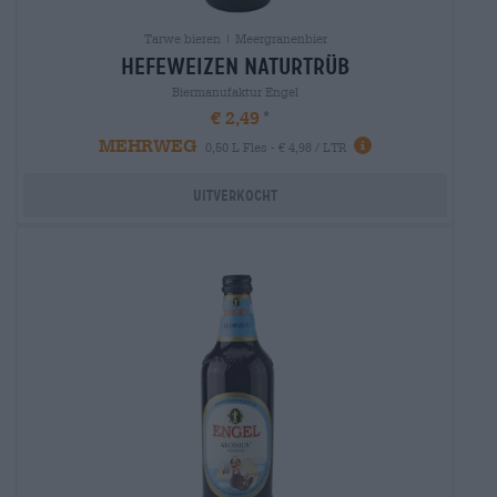
Tarwe bieren | Meergranenbier
hefeweizen naturtrüb
Biermanufaktur Engel
€ 2,49
MEHRWEG
0,50 L Fles - € 4,98 / LTR
Uitverkocht