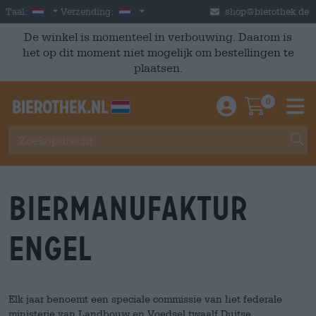
Skip to main content
Dutch
Nederland
Taal:
Verzending:
shop@bierothek.de
De winkel is momenteel in verbouwing. Daarom is
het op dit moment niet mogelijk om bestellingen te
plaatsen.
0
Einloggen / An
Warenkor
M
Biermanufaktur
Engel
Elk jaar benoemt een speciale commissie van het federale
ministerie van Landbouw en Voedsel twaalf Duitse