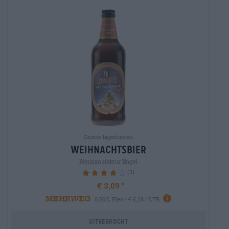
Duitse lagerbieren
weihnachtsbier
Biermanufaktur Engel
(3)
86.67%
€ 3,09
MEHRWEG
0,50 L Fles - € 6,18 / LTR
Uitverkocht