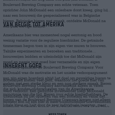
Boulevard Brewing Company een echte veteraan. Toen
oprichter John McDonald een onlesbare dorst kreeg, ging hij
naar een brouwerij die gespecialiseerd was in Belgische
bieren. Belgische bieren met smaak, ontdekte McDonald na
Van België tot Amerika
een paar stevige slokjes.
Amerikaans bier was momenteel nogal eentonig en bood
weinig variatie voor de reguliere bierdrinker. De getrainde
timmerman begon toen in zijn eigen vier muren te brouwen.
Talrijke experimenten en bezoeken aan traditionele
brouwerijen leidden er uiteindelijk toe dat McDonald zijn
moed en passie voor goed bier verzamelde en zijn eigen
Inherent goed
brouwerij oprichtte, de Boulevard Brewing Company. Voor
McDonald was de motivatie en het unieke verkoopargument
van zijn eigen boerderij altijd het doel om geweldige bieren te
Bottelarijen kosten veel geld, waardoor het goede bier van
maken met een sterke kleur en een nog sterkere smaak. Bieren
Boulevard Brewing Company aanvankelijk alleen in vaten
die zich konden onderscheiden van de Amerikaanse
werd verkocht. Een gedurfde investeerder hielp McDonald
monotonie van die tijd. Bieren voor echte bierliefhebbers. De
uiteindelijk bij het opzetten van een bottelarij en vanaf dat
bieren van de Boulevard Brewing Company kregen niet alleen
moment kon hij zijn bier in meer huishoudelijke hoeveelheden
lokale kleur en hart door de zeer individuele recepten, maar
verkopen. Verfijnde bieren als de
Single Wide IPA
of de
Tank
ook door de locatie van de brouwerij: door een gebrek aan
7 Farmhouse
gingen als warme broodjes over de toonbank en
Meer tonen