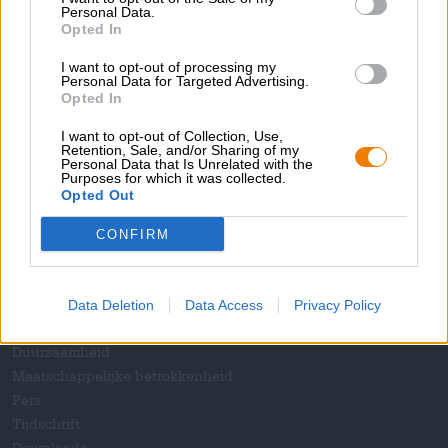
Personal Data.
Uitverkocht
Opted In
I want to opt-out of processing my
1
Personal Data for Targeted Advertising.
Opted In
I want to opt-out of Collection, Use,
Retention, Sale, and/or Sharing of my
Personal Data that Is Unrelated with the
Spring aan boord!
Purposes for which it was collected.
Opted Out
'Schrijf je in voor de nieuwsbrief'
CONFIRM
Over de Bierothek
Data Deletion
Data Access
Privacy Policy
Werken bij de Bierothek
®
Duurzaamheid
Maatschappelijke betrokkenheid
Pers
Tijdschrift
Downloads