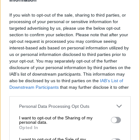
Bij ons verkrijgbaar
If you wish to opt-out of the sale, sharing to third parties, or
processing of your personal or sensitive information for
targeted advertising by us, please use the below opt-out
section to confirm your selection. Please note that after your
opt-out request is processed you may continue seeing
interest-based ads based on personal information utilized by
us or personal information disclosed to third parties prior to
your opt-out. You may separately opt-out of the further
disclosure of your personal information by third parties on the
IAB’s list of downstream participants. This information may
also be disclosed by us to third parties on the
IAB’s List of
Downstream Participants
that may further disclose it to other
third parties.
Britse/Amerikaanse ales | Meergranenbier
Personal Data Processing Opt Outs
tank 7 farmhouse ale
Boulevard Brewing Company
I want to opt-out of the Sharing of my
personal data.
€ 5,59
Opted In
MEHRWEG
0,33 L Fles - € 16,94 / LTR
I want to opt-out of the Sale of my