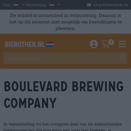
Skip to main content
Dutch
Nederland
Taal:
Verzending:
shop@bierothek.de
De winkel is momenteel in verbouwing. Daarom is
het op dit moment niet mogelijk om bestellingen te
plaatsen.
0
Einloggen / An
Warenkor
M
Boulevard Brewing
Company
In tegenstelling tot het overgrote deel van de ambachtelijke
bierbrouwerijen die nog maar een paar jaar bestaan, is