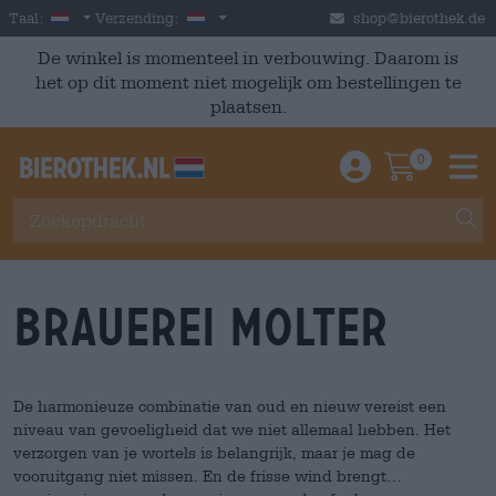
Skip to main content
Dutch
Nederland
Taal:
Verzending:
shop@bierothek.de
De winkel is momenteel in verbouwing. Daarom is
het op dit moment niet mogelijk om bestellingen te
plaatsen.
0
Einloggen / An
Warenkor
M
Brauerei Molter
De harmonieuze combinatie van oud en nieuw vereist een
niveau van gevoeligheid dat we niet allemaal hebben. Het
verzorgen van je wortels is belangrijk, maar je mag de
vooruitgang niet missen. En de frisse wind brengt