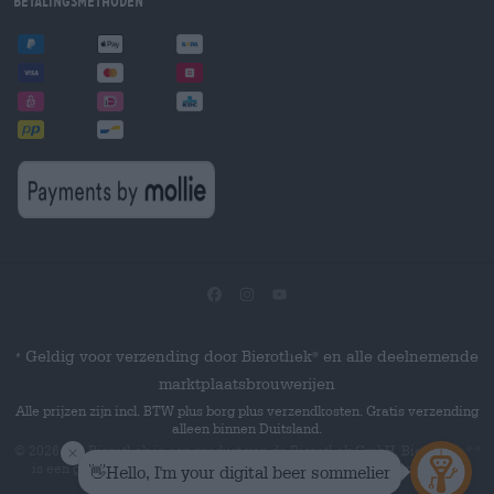
Betalingsmethoden
Geldig voor verzending door Bierothek
en alle deelnemende
®
*
marktplaatsbrouwerijen
Alle prijzen zijn incl. BTW plus borg plus verzendkosten. Gratis verzending
alleen binnen Duitsland.
© 2026 Die Bierothek
is een product van de Bierothek GmbH. Bierothek
®
®
is een geregistreerd woordmerk van de Bierothek Group GmbH.
Alle
rechten voorbehouden.