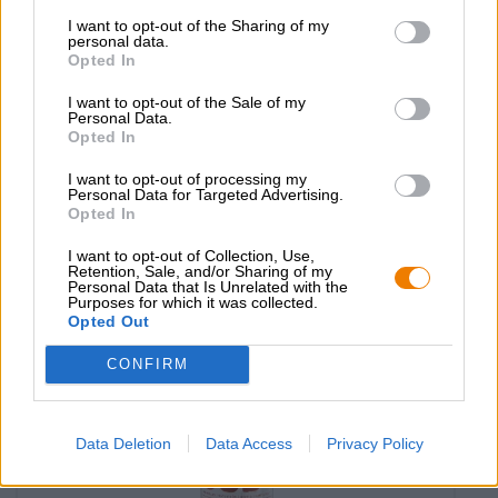
I want to opt-out of the Sharing of my
personal data.
Duitse lagerbieren | Biologische bieren (DE-ÖKO-006)
Opted In
sud6 bio export
I want to opt-out of the Sale of my
Brauerei Molter
Personal Data.
€ 2,99
Opted In
MEHRWEG
0,33 L Fles - € 9,06 / LTR
I want to opt-out of processing my
Personal Data for Targeted Advertising.
Opted In
Uitverkocht
I want to opt-out of Collection, Use,
Retention, Sale, and/or Sharing of my
Personal Data that Is Unrelated with the
Purposes for which it was collected.
Opted Out
CONFIRM
Data Deletion
Data Access
Privacy Policy