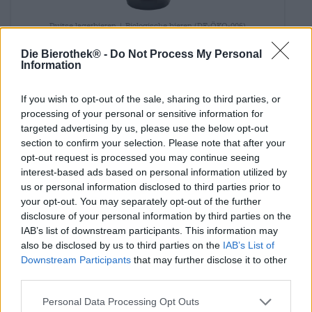
Duitse lagerbieren | Biologische bieren (DE-ÖKO-006)
sud7 bioland rotbier
Die Bierothek® -
Do Not Process My Personal
Brauerei Molter
Information
€ 2,99
MEHRWEG
0,33 L Fles - € 9,06 / LTR
If you wish to opt-out of the sale, sharing to third parties, or
processing of your personal or sensitive information for
Uitverkocht
targeted advertising by us, please use the below opt-out
section to confirm your selection. Please note that after your
opt-out request is processed you may continue seeing
interest-based ads based on personal information utilized by
us or personal information disclosed to third parties prior to
your opt-out. You may separately opt-out of the further
disclosure of your personal information by third parties on the
IAB’s list of downstream participants. This information may
also be disclosed by us to third parties on the
IAB’s List of
Downstream Participants
that may further disclose it to other
third parties.
Personal Data Processing Opt Outs