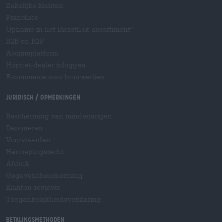
Zakelijke klanten
Franchise
Opname in het Bierothek-assortiment
®
B2B en B2F
Accijnsplatform
Hopnet-dealer inloggen
E-commerce voor brouwerijen
Juridisch / Opmerkingen
Bescherming van minderjarigen
Deponeren
Voorwaarden
Herroepingsrecht
Afdruk
Gegevensbescherming
Klanten-reviews
Toegankelijkheidsverklaring
Betalingsmethoden