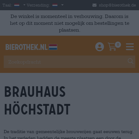
Skip to main content
Dutch
Nederland
Taal:
Verzending:
shop@bierothek.de
De winkel is momenteel in verbouwing. Daarom is
het op dit moment niet mogelijk om bestellingen te
plaatsen.
0
Einloggen / An
Warenkor
M
Brauhaus
Höchstadt
De traditie van gemeentelijke brouwerijen gaat eeuwen terug.
In het verleden hadden de meeste plaatsen een door de