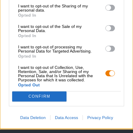
I want to opt-out of the Sharing of my
personal data.
Opted In
Andere stijlen
nikolausbier
I want to opt-out of the Sale of my
Personal Data.
Brauhaus Höchstadt
Opted In
€ 2,49
MEHRWEG
I want to opt-out of processing my
0,50 L Fles - € 4,98 / LTR
Personal Data for Targeted Advertising.
Opted In
Uitverkocht
I want to opt-out of Collection, Use,
Retention, Sale, and/or Sharing of my
Personal Data that Is Unrelated with the
1
Purposes for which it was collected.
Opted Out
CONFIRM
Spring aan boord!
'Schrijf je in voor de nieuwsbrief'
Data Deletion
Data Access
Privacy Policy