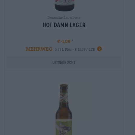
Deutsche Lagerbiere
Hot Damn Lager
€ 4,09
MEHRWEG
Info
0,33 L Fles - € 12,39 / LTR
Uitverkocht