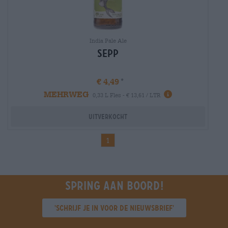
India Pale Ale
Sepp
€ 4,49
MEHRWEG
Info
0,33 L Fles - € 13,61 / LTR
Uitverkocht
1
Spring aan boord!
'Schrijf je in voor de nieuwsbrief'