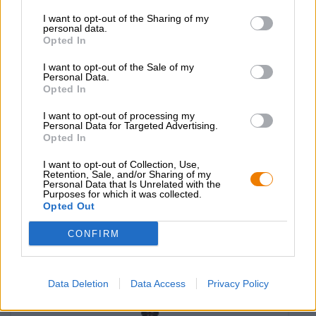
I want to opt-out of the Sharing of my
personal data.
Opted In
I want to opt-out of the Sale of my
Personal Data.
Opted In
I want to opt-out of processing my
Personal Data for Targeted Advertising.
Opted In
doris
I want to opt-out of Collection, Use,
Braukollektiv Freiburg
Retention, Sale, and/or Sharing of my
Personal Data that Is Unrelated with the
(2)
100%
Purposes for which it was collected.
€ 4,29
Opted Out
MEHRWEG
0,33 L Fles - € 13,00 / LTR
CONFIRM
Uitverkocht
Data Deletion
Data Access
Privacy Policy