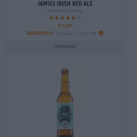
jamies irish red ale
Braukollektiv Freiburg
(1)
100%
€ 4,39
MEHRWEG
0,33 L Fles - € 13,30 / LTR
Uitverkocht