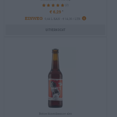
(2)
100%
€ 6,29
EINWEG
0,44 L KAN - € 14,30 / LTR
Uitverkocht
Britse/Amerikaanse ales