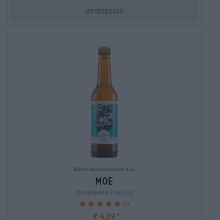
Uitverkocht
Britse/Amerikaanse ales
moe
Braukollektiv Freiburg
(3)
100%
€ 4,09