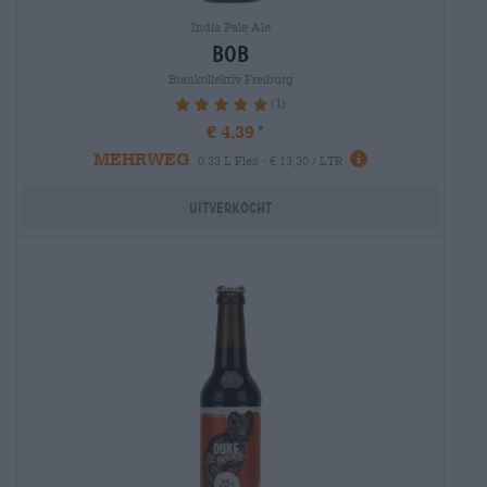
India Pale Ale
bob
Braukollektiv Freiburg
(1)
100%
€ 4,39
MEHRWEG
0,33 L Fles - € 13,30 / LTR
Uitverkocht