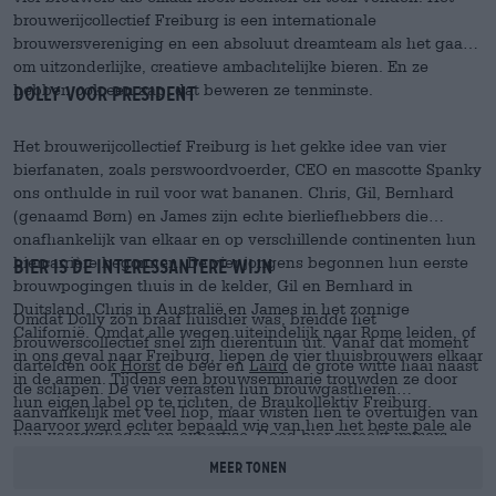
brouwerijcollectief Freiburg is een internationale
brouwersvereniging en een absoluut dreamteam als het gaat
om uitzonderlijke, creatieve ambachtelijke bieren. En ze
hebben ook een aap, dat beweren ze tenminste.
Dolly voor president
Het brouwerijcollectief Freiburg is het gekke idee van vier
bierfanaten, zoals perswoordvoerder, CEO en mascotte Spanky
ons onthulde in ruil voor wat bananen. Chris, Gil, Bernhard
(genaamd Børn) en James zijn echte bierliefhebbers die
onafhankelijk van elkaar en op verschillende continenten hun
biercarrière begonnen. De vier jongens begonnen hun eerste
Bier is de interessantere wijn
brouwpogingen thuis in de kelder, Gil en Bernhard in
Duitsland, Chris in Australië en James in het zonnige
Omdat Dolly zo'n braaf huisdier was, breidde het
Californië. Omdat alle wegen uiteindelijk naar Rome leiden, of
brouwerscollectief snel zijn dierentuin uit. Vanaf dat moment
in ons geval naar Freiburg, liepen de vier thuisbrouwers elkaar
dartelden ook
Horst
de beer en
Laird
de grote witte haai naast
in de armen. Tijdens een brouwseminarie trouwden ze door
de schapen. De vier verrasten hun brouwgastheren
hun eigen label op te richten, de Braukollektiv Freiburg.
aanvankelijk met veel hop, maar wisten hen te overtuigen van
Daarvoor werd echter bepaald wie van hen het beste pale ale
hun vaardigheden en expertise. Goed bier spreekt immers
maakte. Op basis hiervan ontwikkelden de vier alchemisten
voor zich en noch de meest traditionele brouwer, noch de
Meer tonen
samen het recept voor hun eerste bier,
Dolly
. Het was de
meest overtuigde wijndrinker kon ontsnappen aan de dierlijke
bedoeling dat Dolly ambachtelijk bier naar Freiburg zou