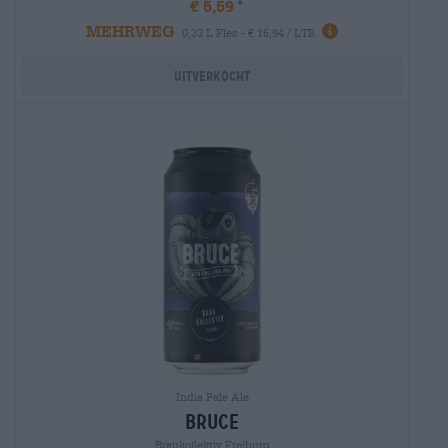
€ 5,59
MEHRWEG
0,33 L Fles - € 16,94 / LTR
Uitverkocht
India Pale Ale
bruce
Braukollektiv Freiburg