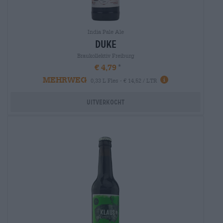
India Pale Ale
duke
Braukollektiv Freiburg
€ 4,79
MEHRWEG
0,33 L Fles - € 14,52 / LTR
Uitverkocht