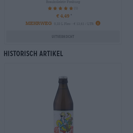
Braukollektiv Freiburg
(1)
100%
€ 4,49
MEHRWEG
0,33 L Fles - € 13,61 / LTR
Uitverkocht
Historisch artikel