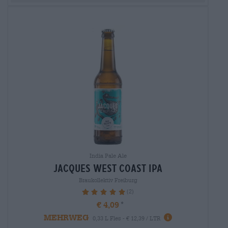
India Pale Ale
jacques west coast ipa
Braukollektiv Freiburg
(2)
100%
€ 4,09
MEHRWEG
0,33 L Fles - € 12,39 / LTR