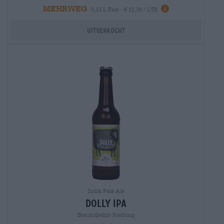
MEHRWEG
0,33 L Fles - € 12,39 / LTR
Uitverkocht
India Pale Ale
dolly ipa
Braukollektiv Freiburg