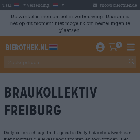
Skip to main content
Dutch
Nederland
Taal:
Verzending:
shop@bierothek.de
De winkel is momenteel in verbouwing. Daarom is
het op dit moment niet mogelijk om bestellingen te
plaatsen.
0
Einloggen / An
Warenkor
M
Braukollektiv
Freiburg
Dolly is een schaap. In dit geval is Dolly het debuutwerk van
vier brouwers die elkaar nooit zochten en toch vonden. Het