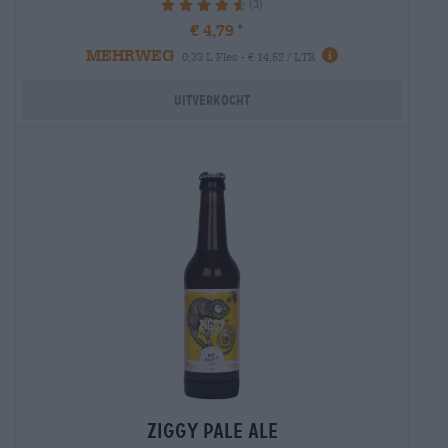
(3)
93.33%
€ 4,79
MEHRWEG
0,33 L Fles - € 14,52 / LTR
Uitverkocht
ziggy pale ale