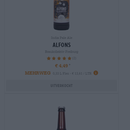
India Pale Ale
alfons
Braukollektiv Freiburg
(2)
100%
€ 4,49
MEHRWEG
0,33 L Fles - € 13,61 / LTR
Uitverkocht