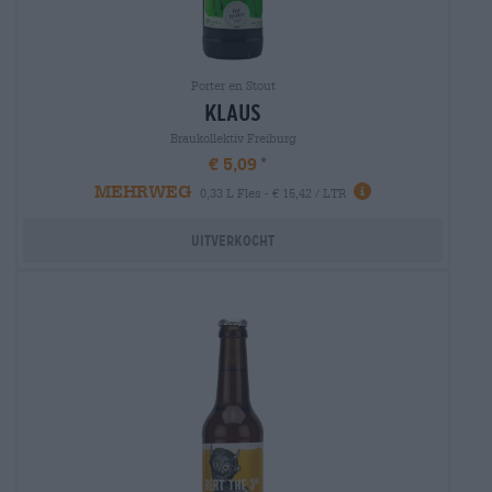
Porter en Stout
klaus
Braukollektiv Freiburg
€ 5,09
MEHRWEG
0,33 L Fles - € 15,42 / LTR
Uitverkocht