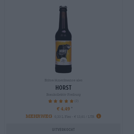
Britse/Amerikaanse ales
horst
Braukollektiv Freiburg
(2)
100%
€ 4,49
MEHRWEG
0,33 L Fles - € 13,61 / LTR
Uitverkocht