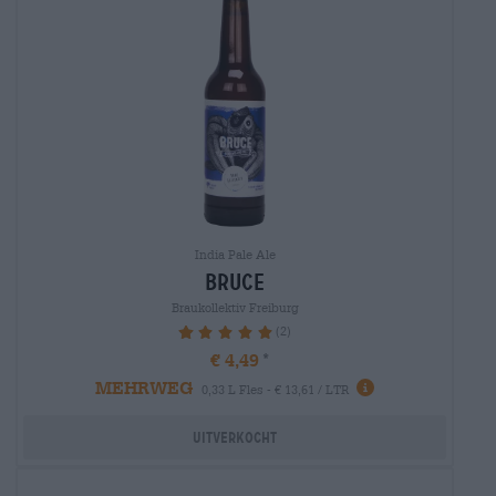
India Pale Ale
bruce
Braukollektiv Freiburg
(2)
100%
€ 4,49
MEHRWEG
0,33 L Fles - € 13,61 / LTR
Uitverkocht