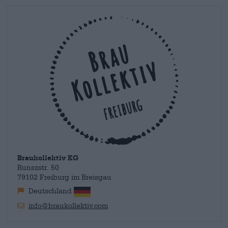
charme van de Braukollektiv-bieren. Freiburg is eigenlijk een
brengen en de levensader zou zijn in de vloed aan klassieke
wijnbolwerk. Traditioneel gezien hebben brouwers in dit
bieren voor iedereen die naast pils en dergelijke graag iets
opzicht een vrij slechte hand. Maar Gil, Bernhard, Chris en
nieuws probeert. Als zigeunerbrouwer gingen ze samen met
James zien hier hun niche: wijnkenners met geoefende
Dolly de marketing in en hun lamsvlees werd goed ontvangen.
smaakpapillen. Ze kunnen zeker zien of er een aromatische
En omdat brouwen met andere brouwers nog leuker is,
hop, een groene hop of de klassieke bitterhop in de ketel is
werkten de jongens samen met
Freigeist Bierkultur
en
Emma -
gegaan. Ambachtelijk bier is het zelfbenoemde
Biere ohne Beard
en toverden ze een fantastische
Mexican
hophoofdkwartier en de perfecte speeltuin voor wijnkenners
Standoff Stout
tevoorschijn.
die hun smaakpapillen zo nu en dan willen verrassen en
uitdagen.
Ziggy
doet graag vrijwilligerswerk als proefkonijn!
Braukollektiv KG
Runszstr. 50
79102 Freiburg im Breisgau
Deutschland
info@braukollektiv.com