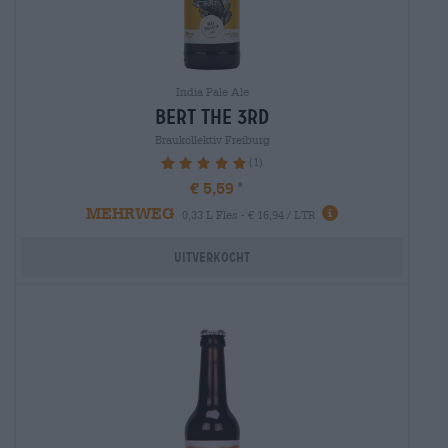
India Pale Ale
bert the 3rd
Braukollektiv Freiburg
(1)
100%
€ 5,59
MEHRWEG
0,33 L Fles - € 16,94 / LTR
Uitverkocht