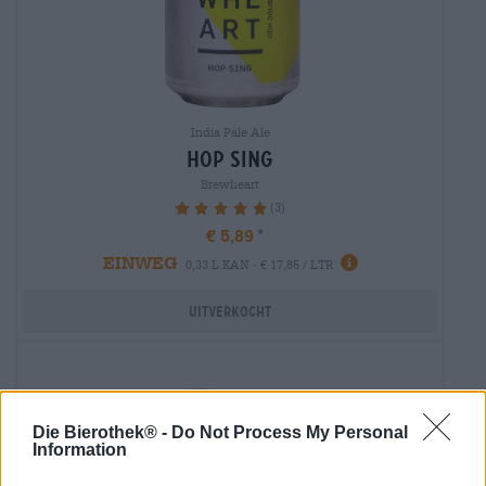
India Pale Ale
hop sing
Brewheart
(3)
100%
€ 5,89
EINWEG
0,33 L KAN - € 17,85 / LTR
Uitverkocht
Die Bierothek® -
Do Not Process My Personal
Information