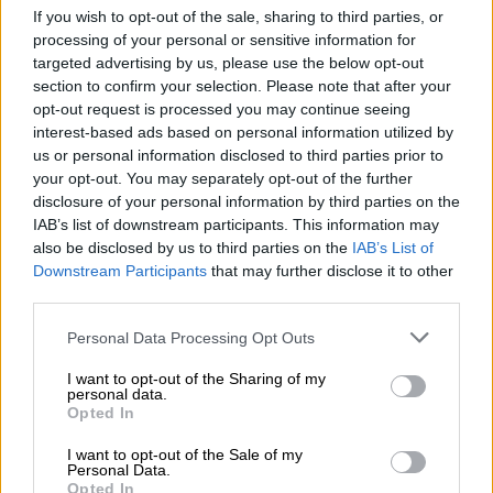
If you wish to opt-out of the sale, sharing to third parties, or
processing of your personal or sensitive information for
targeted advertising by us, please use the below opt-out
section to confirm your selection. Please note that after your
opt-out request is processed you may continue seeing
interest-based ads based on personal information utilized by
us or personal information disclosed to third parties prior to
India Pale Ale
your opt-out. You may separately opt-out of the further
hopeye
disclosure of your personal information by third parties on the
IAB’s list of downstream participants. This information may
Brewheart
also be disclosed by us to third parties on the
IAB’s List of
(3)
100%
Downstream Participants
that may further disclose it to other
€ 5,89
third parties.
EINWEG
0,33 L KAN - € 17,85 / LTR
Personal Data Processing Opt Outs
Uitverkocht
I want to opt-out of the Sharing of my
personal data.
Opted In
I want to opt-out of the Sale of my
Personal Data.
Opted In