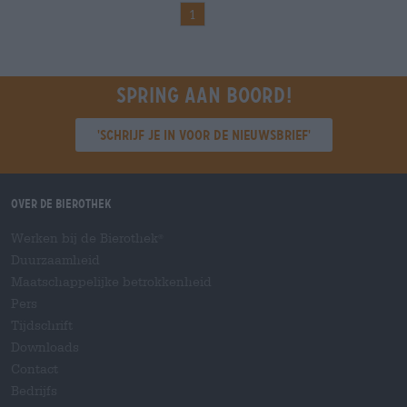
1
Spring aan boord!
'Schrijf je in voor de nieuwsbrief'
Over de Bierothek
Werken bij de Bierothek
®
Duurzaamheid
Maatschappelijke betrokkenheid
Pers
Tijdschrift
Downloads
Contact
Bedrijfs