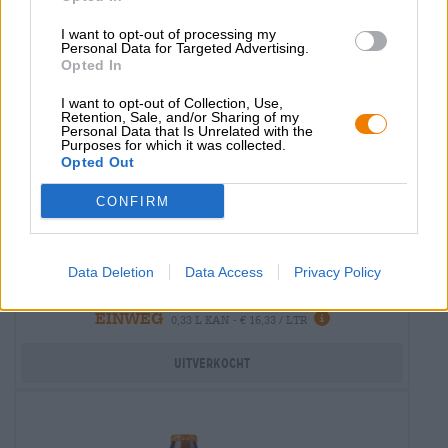
I want to opt-out of processing my
Personal Data for Targeted Advertising.
Opted In
I want to opt-out of Collection, Use,
Retention, Sale, and/or Sharing of my
Personal Data that Is Unrelated with the
Purposes for which it was collected.
Opted Out
India Pale Ale
CONFIRM
hazy/dc
Brewheart
(3)
100%
Data Deletion
Data Access
Privacy Policy
€ 5,39
EINWEG
0,33 L KAN - € 16,33 / LTR
Uitverkocht