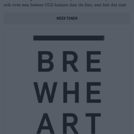
ook over een betere CO2-balans dan de fles, een feit dat niet
kan worden verwaarloosd in tijden van duurzaamheid en
essentiële milieubescherming. Het blik is een verhoging van
Meer tonen
kwaliteit en duurzaamheid en is met het hippe design van
Brewheart bovendien een echte eyecatcher. Bravo!