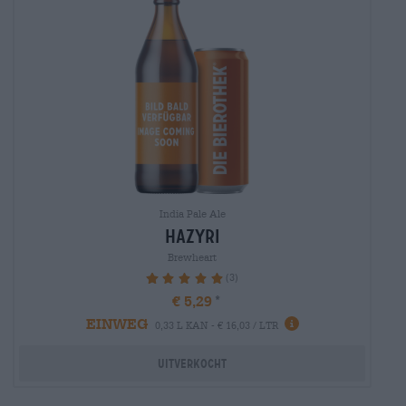
India Pale Ale
hazyri
Brewheart
(3)
100%
€ 5,29
EINWEG
0,33 L KAN - € 16,03 / LTR
Uitverkocht