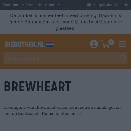
Skip to main content
Dutch
Nederland
Taal:
Verzending:
shop@bierothek.de
De winkel is momenteel in verbouwing. Daarom is
het op dit moment niet mogelijk om bestellingen te
plaatsen.
0
Einloggen / An
Warenkor
M
Brewheart
De jongens van Brewheart willen een nieuwe impuls geven
aan de traditionele Duitse bierbusiness.