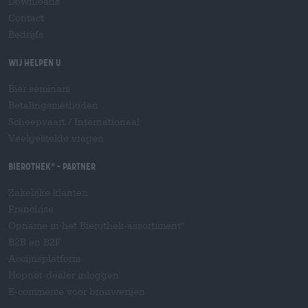
Downloads
Contact
Bedrijfs
Wij helpen u
Bier seminars
Betalingsmethoden
Scheepvaart
/
Internationaal
Veelgestelde vragen
Bierothek
- Partner
®
Zakelijke klanten
Franchise
Opname in het Bierothek-assortiment
®
B2B en B2F
Accijnsplatform
Hopnet-dealer inloggen
E-commerce voor brouwerijen