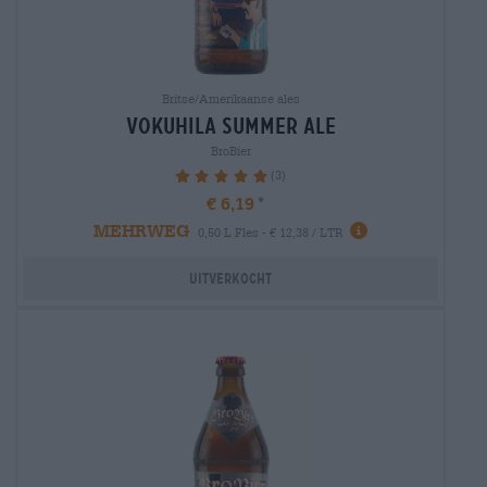
Britse/Amerikaanse ales
vokuhila summer ale
BroBier
(3)
100%
€ 6,19
MEHRWEG
0,50 L Fles - € 12,38 / LTR
Uitverkocht