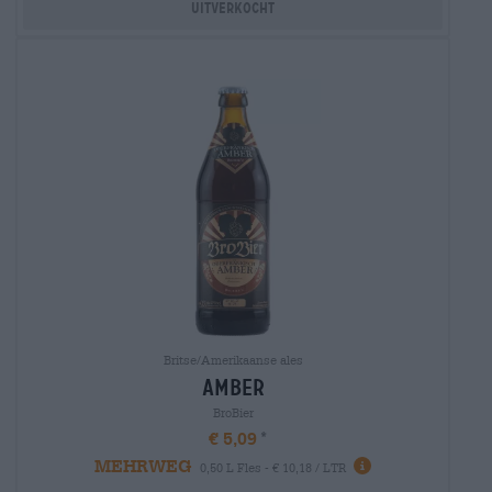
Uitverkocht
Britse/Amerikaanse ales
amber
BroBier
€ 5,09
MEHRWEG
0,50 L Fles - € 10,18 / LTR