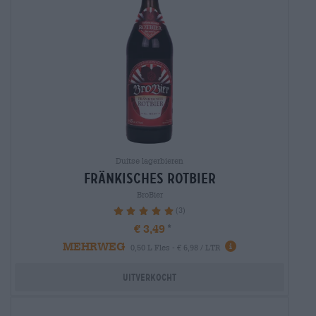
Duitse lagerbieren
fränkisches rotbier
BroBier
(3)
100%
€ 3,49
MEHRWEG
0,50 L Fles - € 6,98 / LTR
Uitverkocht