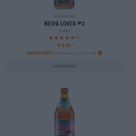
India Pale Ale
neipa lover #2
BroBier
(1)
100%
€ 6,69
MEHRWEG
0,50 L Fles - € 13,38 / LTR
Uitverkocht