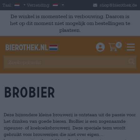
Skip to main content
Dutch
Nederland
Taal:
Verzending:
shop@bierothek.de
De winkel is momenteel in verbouwing. Daarom is
het op dit moment niet mogelijk om bestellingen te
plaatsen.
0
Einloggen / An
Warenkor
M
BroBier
Deze bijzondere kleine brouwerij is ontstaan uit de passie voor
het drinken van goede bieren. BroBier is een zogenaamde
zigeuner- of koekoeksbrouwerij. Deze speciale term wordt
gebruikt voor brouwerijen die niet over eigen