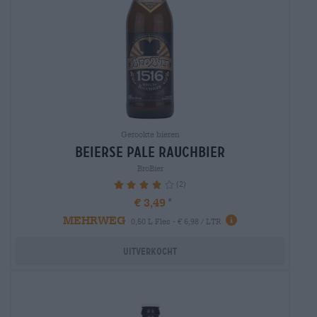
Gerookte bieren
Beierse Pale rauchbier
BroBier
(2)
80%
€ 3,49
MEHRWEG
0,50 L Fles - € 6,98 / LTR
Uitverkocht