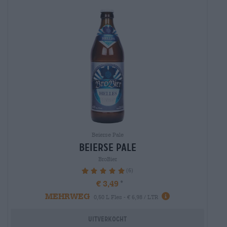
Beierse Pale
Beierse Pale
BroBier
(6)
100%
€ 3,49
MEHRWEG
0,50 L Fles - € 6,98 / LTR
Uitverkocht