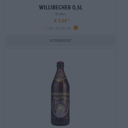
willibecher 0,5l
BroBier
€ 3,29
-
1 St. - € 3,29 / St.
Uitverkocht