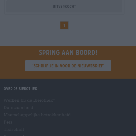
Uitverkocht
1
Spring aan boord!
'Schrijf je in voor de nieuwsbrief'
Over de Bierothek
Werken bij de Bierothek
®
Duurzaamheid
Maatschappelijke betrokkenheid
Pers
Tijdschrift