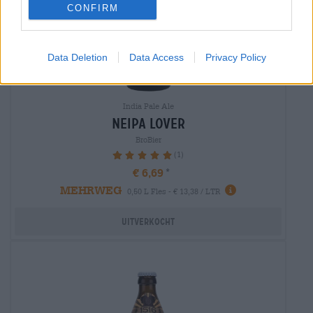
CONFIRM
Data Deletion
Data Access
Privacy Policy
India Pale Ale
neipa lover
BroBier
(1)
100%
€ 6,69
MEHRWEG
0,50 L Fles - € 13,38 / LTR
Uitverkocht