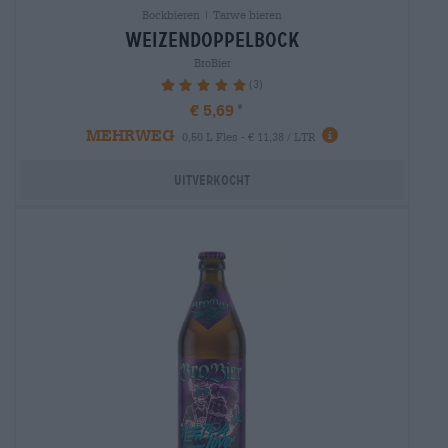
Bockbieren | Tarwe bieren
weizendoppelbock
BroBier
(3)
100%
€ 5,69
MEHRWEG
0,50 L Fles - € 11,38 / LTR
Uitverkocht