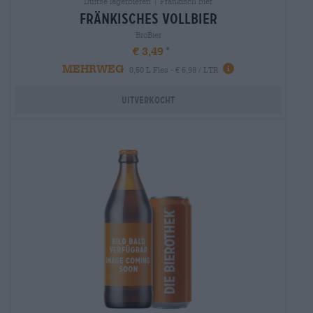
Duitse lagerbieren | Frankisch bier
fränkisches vollbier
BroBier
€ 3,49
MEHRWEG
0,50 L Fles - € 6,98 / LTR
Uitverkocht