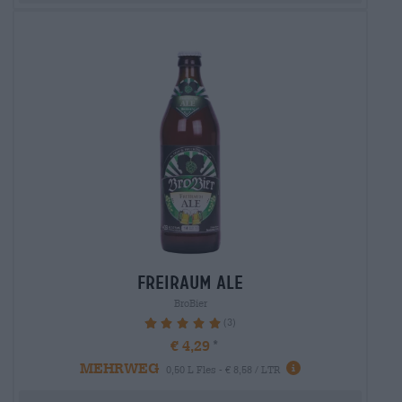
freiraum ale
BroBier
(3)
100%
€ 4,29
MEHRWEG
0,50 L Fles - € 8,58 / LTR