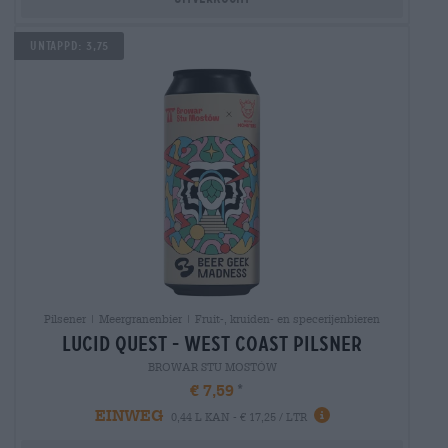
Untappd: 3,75
Pilsener | Meergranenbier | Fruit-, kruiden- en specerijenbieren
lucid quest - west coast pilsner
BROWAR STU MOSTÓW
€ 7,59
EINWEG
0,44 L KAN - € 17,25 / LTR