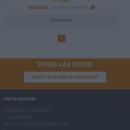
EINWEG
0,38 L Fles - € 33,39 / LTR
Uitverkocht
1
Spring aan boord!
'Schrijf je in voor de nieuwsbrief'
Over de Bierothek
Werken bij de Bierothek
®
Duurzaamheid
Maatschappelijke betrokkenheid