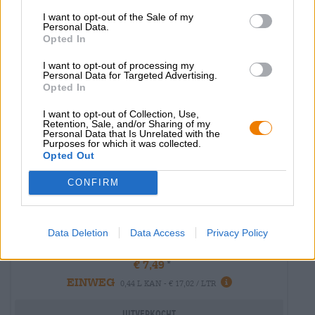
I want to opt-out of the Sale of my
Untappd: 4,23
Personal Data.
Opted In
I want to opt-out of processing my
Personal Data for Targeted Advertising.
Opted In
I want to opt-out of Collection, Use,
Retention, Sale, and/or Sharing of my
Personal Data that Is Unrelated with the
Purposes for which it was collected.
Opted Out
CONFIRM
Zure bieren | Meergranenbier | Fruit-, kruiden- en specerijenbieren
spring awakening pastry sour
Data Deletion
Data Access
Privacy Policy
BROWAR STU MOSTÓW
€ 7,49
EINWEG
0,44 L KAN - € 17,02 / LTR
Uitverkocht