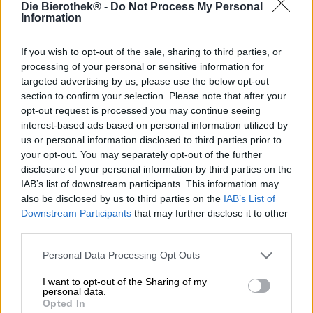
Die Bierothek® -
Do Not Process My Personal
Untappd: 3,86
Information
If you wish to opt-out of the sale, sharing to third parties, or
processing of your personal or sensitive information for
targeted advertising by us, please use the below opt-out
section to confirm your selection. Please note that after your
opt-out request is processed you may continue seeing
interest-based ads based on personal information utilized by
us or personal information disclosed to third parties prior to
your opt-out. You may separately opt-out of the further
disclosure of your personal information by third parties on the
IAB’s list of downstream participants. This information may
also be disclosed by us to third parties on the
IAB’s List of
India Pale Ale | Meergranenbier
Downstream Participants
that may further disclose it to other
pure bliss dipa strata hbc 1019
third parties.
BROWAR STU MOSTÓW
€ 7,69
Personal Data Processing Opt Outs
EINWEG
0,44 L KAN - € 17,48 / LTR
I want to opt-out of the Sharing of my
personal data.
Uitverkocht
Opted In