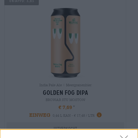
Untappd: 3,83
India Pale Ale | Meergranenbier
golden fog dipa
BROWAR STU MOSTÓW
€ 7,69
EINWEG
0,44 L KAN - € 17,48 / LTR
Uitverkocht