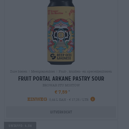
Zure bieren | Meergranenbier | Fruit-, kruiden- en specerijenbieren
fruit portal arkane pastry sour
BROWAR STU MOSTÓW
€ 7,59
EINWEG
0,44 L KAN - € 17,25 / LTR
Uitverkocht
Untappd: 4,08