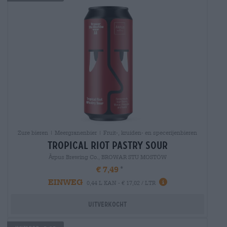
Zure bieren | Meergranenbier | Fruit-, kruiden- en specerijenbieren
tropical riot pastry sour
Ārpus Brewing Co., BROWAR STU MOSTÓW
€ 7,49
EINWEG
0,44 L KAN - € 17,02 / LTR
Uitverkocht