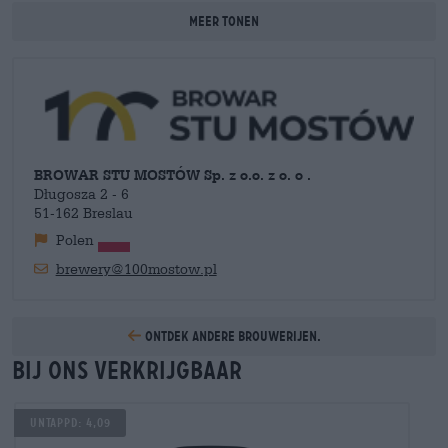
brouwtraditie van de stad te herdefiniëren en te combineren
Meer tonen
met de dynamiek en het snelle tempo van de ambachtelijke
bierrevolutie. Bieren zoals de WRCLW Porter Balticky
combineren traditionele brouwstijlen met hedendaagse ideeën
en maken optimaal gebruik van de brouwapparatuur.
BROWAR STU MOSTÓW Sp. z o.o. z o. o .
Długosza 2 - 6
51-162 Breslau
Polen
brewery@100mostow.pl
Ontdek andere brouwerijen.
Bij ons verkrijgbaar
Untappd: 4,09