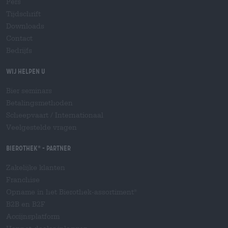
Pers
Tijdschrift
Downloads
Contact
Bedrijfs
Wij helpen u
Bier seminars
Betalingsmethoden
Scheepvaart
/
Internationaal
Veelgestelde vragen
Bierothek
- Partner
®
Zakelijke klanten
Franchise
Opname in het Bierothek-assortiment
®
B2B en B2F
Accijnsplatform