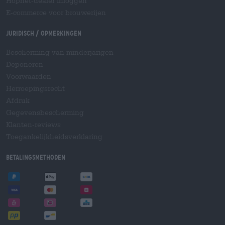
Hopnet-dealer inloggen
E-commerce voor brouwerijen
Juridisch / Opmerkingen
Bescherming van minderjarigen
Deponeren
Voorwaarden
Herroepingsrecht
Afdruk
Gegevensbescherming
Klanten-reviews
Toegankelijkheidsverklaring
Betalingsmethoden