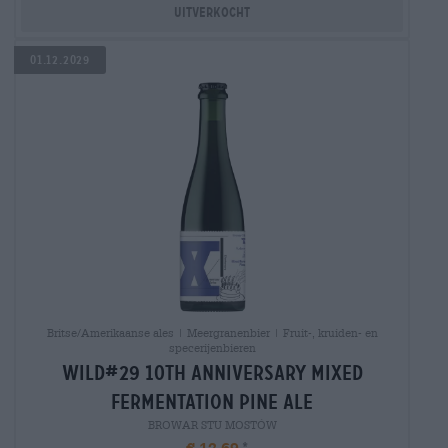
Uitverkocht
01.12.2029
Britse/Amerikaanse ales | Meergranenbier | Fruit-, kruiden- en
specerijenbieren
wild#29 10th anniversary mixed
fermentation pine ale
BROWAR STU MOSTÓW
€ 12,69