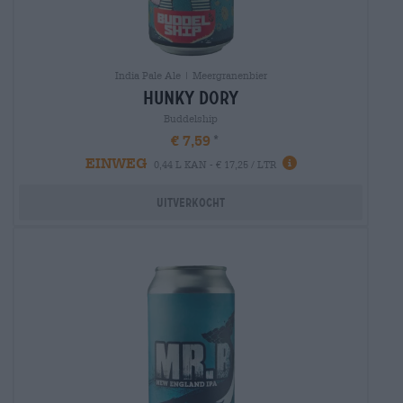
India Pale Ale | Meergranenbier
hunky dory
Buddelship
€ 7,59
EINWEG
0,44 L KAN - € 17,25 / LTR
Uitverkocht