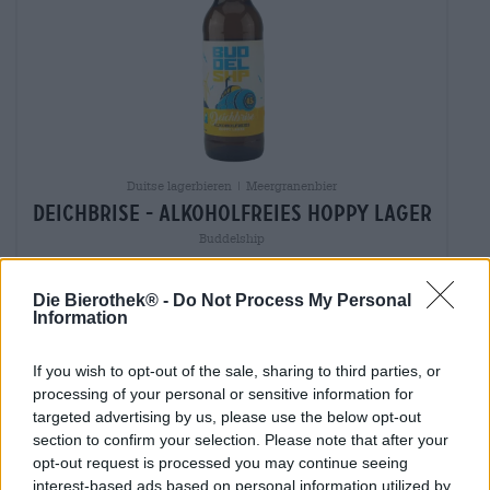
Duitse lagerbieren | Meergranenbier
deichbrise - alkoholfreies hoppy lager
Buddelship
€ 4,39
MEHRWEG
0,33 L Fles - € 13,30 / LTR
Die Bierothek® -
Do Not Process My Personal
Information
Uitverkocht
If you wish to opt-out of the sale, sharing to third parties, or
processing of your personal or sensitive information for
targeted advertising by us, please use the below opt-out
section to confirm your selection. Please note that after your
opt-out request is processed you may continue seeing
interest-based ads based on personal information utilized by