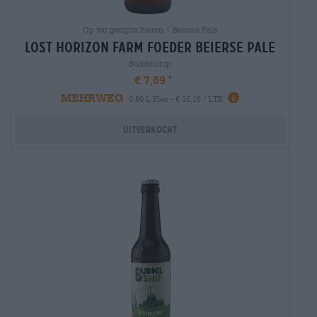
Op vat gerijpte bieren | Beierse Pale
lost horizon farm foeder Beierse Pale
Buddelship
€ 7,59
MEHRWEG
0,50 L Fles - € 15,18 / LTR
Uitverkocht