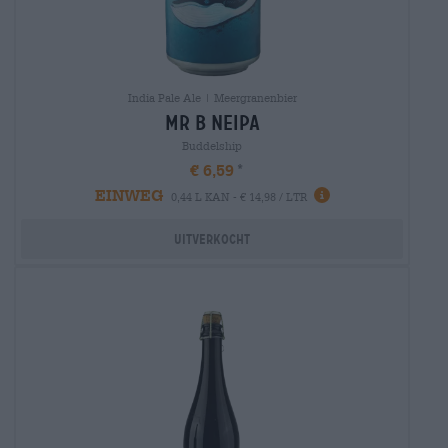
India Pale Ale | Meergranenbier
mr b neipa
Buddelship
€ 6,59
EINWEG
0,44 L KAN - € 14,98 / LTR
Uitverkocht