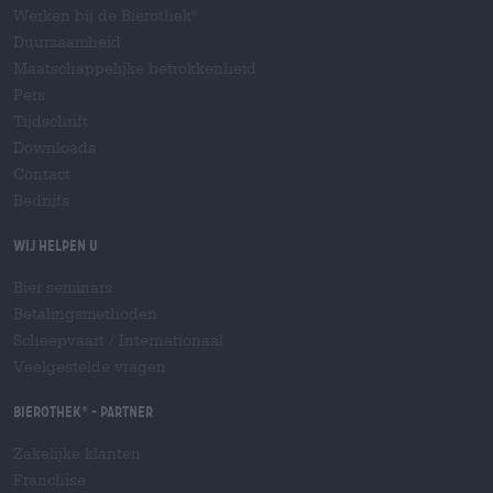
Werken bij de Bierothek
®
Duurzaamheid
Maatschappelijke betrokkenheid
Pers
Tijdschrift
Downloads
Contact
Bedrijfs
Wij helpen u
Bier seminars
Betalingsmethoden
Scheepvaart
/
Internationaal
Veelgestelde vragen
Bierothek
- Partner
®
Zakelijke klanten
Franchise