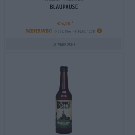
Blaupause
€ 4,79
MEHRWEG
Info
0,33 L Fles - € 14,52 / LTR
Uitverkocht