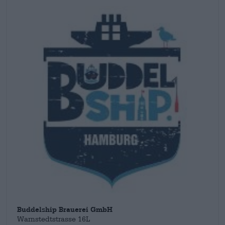
maakt de brouwer zijn experimentele, internationale kant waar
en toont hij de rijkdom aan ervaring die zijn tijd in Canada,
Engeland en China hem heeft opgeleverd. Bieren als de
Kohlentrimmer
of de
Mitschnagger Pilsener
, die onder het
Heimathafen-label vallen, spreken over zijn Hamburgse jeugd
en de grote band met de Hanzestad. En ook al zingt Fettes
Brot 'Don't be a Northerner, it's hard to begrijpelijk', wij
begrijpen Simons filosofie heel goed. Bier is een taal die
iedereen verstaat.
Buddelship Brauerei GmbH
Warnstedtstrasse 16L