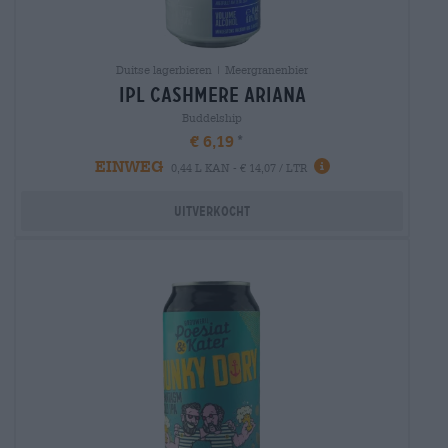
Duitse lagerbieren | Meergranenbier
ipl cashmere ariana
Buddelship
€ 6,19
EINWEG
0,44 L KAN - € 14,07 / LTR
Uitverkocht