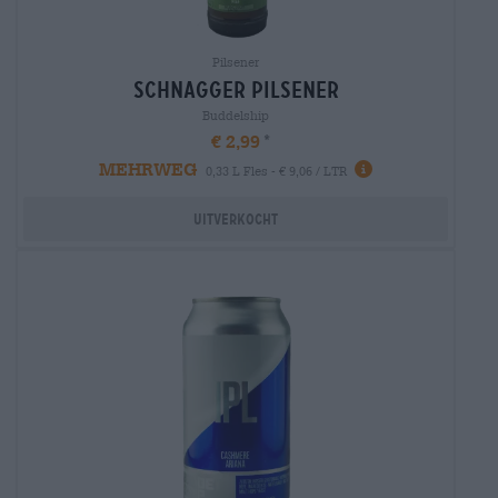
Pilsener
schnagger pilsener
Buddelship
€ 2,99
MEHRWEG
0,33 L Fles - € 9,06 / LTR
Uitverkocht