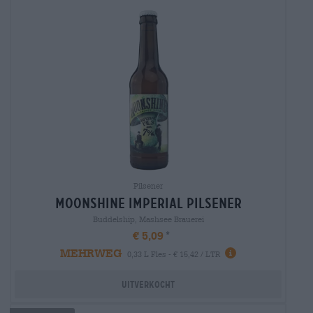
Pilsener
moonshine imperial Pilsener
Buddelship, Mashsee Brauerei
€ 5,09
MEHRWEG
0,33 L Fles - € 15,42 / LTR
Uitverkocht