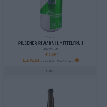
Pilsener
Pilsener riwaka h.mittelfrüh
Buddelship
€ 5,49
EINWEG
0,44 L KAN - € 12,48 / LTR
Uitverkocht