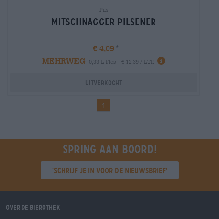
Pils
Mitschnagger Pilsener
€ 4,09
MEHRWEG
Info
0,33 L Fles - € 12,39 / LTR
Uitverkocht
1
Spring aan boord!
'Schrijf je in voor de nieuwsbrief'
Over de Bierothek