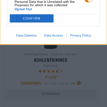
Personal Data that Is Unrelated with the
Purposes for which it was collected.
Opted Out
CONFIRM
Data Deletion
Data Access
Privacy Policy
Duitse lagerbieren | Donker en zwart bier
kohlentrimmer
Buddelship
(4)
100%
€ 4,09
MEHRWEG
0,33 L Fles - € 12,39 / LTR
Uitverkocht