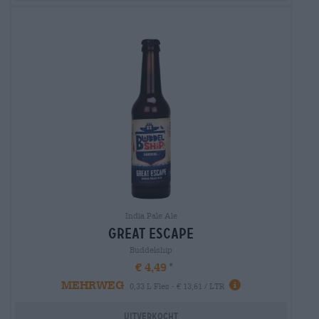
India Pale Ale
great escape
Buddelship
€ 4,49
MEHRWEG
0,33 L Fles - € 13,61 / LTR
Uitverkocht