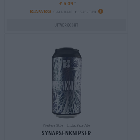
€ 5,09
EINWEG
Info
0,33 L KAN - € 15,42 / LTR
Uitverkocht
Weitere Stile | India Pale Ale
Synapsenknipser