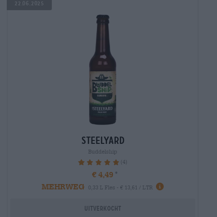
22.06.2025
steelyard
Buddelship
(4)
100%
€ 4,49
MEHRWEG
0,33 L Fles - € 13,61 / LTR
Uitverkocht