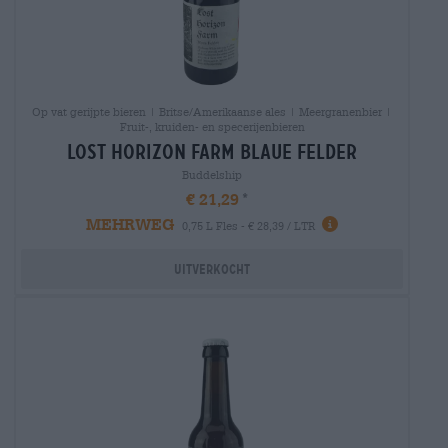
Op vat gerijpte bieren | Britse/Amerikaanse ales | Meergranenbier |
Fruit-, kruiden- en specerijenbieren
lost horizon farm blaue felder
Buddelship
€ 21,29
MEHRWEG
0,75 L Fles - € 28,39 / LTR
Uitverkocht