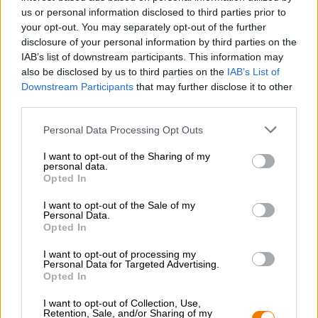
us or personal information disclosed to third parties prior to
your opt-out. You may separately opt-out of the further
disclosure of your personal information by third parties on the
IAB’s list of downstream participants. This information may
also be disclosed by us to third parties on the
IAB’s List of
Downstream Participants
that may further disclose it to other
third parties.
Personal Data Processing Opt Outs
Op vat gerijpte bieren | Britse/Amerikaanse ales | Meergranenbier
lost horizon blackwell 2025 - wild ale
I want to opt-out of the Sharing of my
personal data.
port ba
Opted In
Buddelship
€ 21,19
I want to opt-out of the Sale of my
Personal Data.
MEHRWEG
0,75 L Fles - € 28,25 / LTR
Opted In
Uitverkocht
I want to opt-out of processing my
Personal Data for Targeted Advertising.
Opted In
I want to opt-out of Collection, Use,
Retention, Sale, and/or Sharing of my