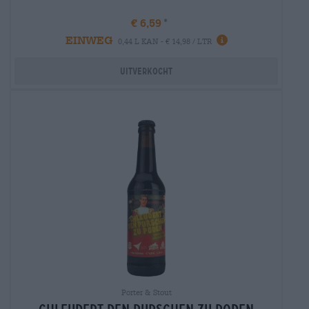
€ 6,59
EINWEG
Info
0,44 L KAN - € 14,98 / LTR
Uitverkocht
Porter & Stout