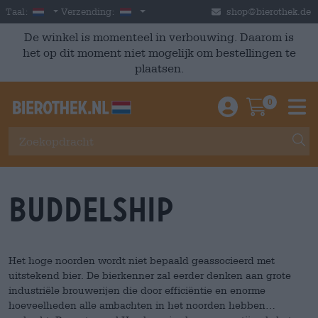
Skip to main content
Dutch
Nederland
Taal:
Verzending:
shop@bierothek.de
De winkel is momenteel in verbouwing. Daarom is
het op dit moment niet mogelijk om bestellingen te
plaatsen.
0
Einloggen / An
Warenkor
M
Buddelship
Het hoge noorden wordt niet bepaald geassocieerd met
uitstekend bier. De bierkenner zal eerder denken aan grote
industriële brouwerijen die door efficiëntie en enorme
hoeveelheden alle ambachten in het noorden hebben