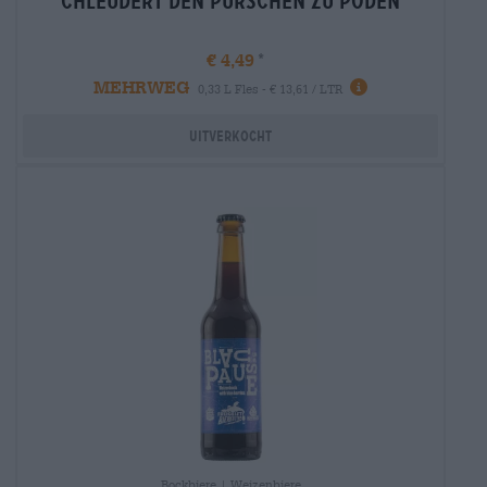
Chleudert den Purschen zu Poden
€ 4,49
MEHRWEG
Info
0,33 L Fles - € 13,61 / LTR
Uitverkocht
Bockbiere | Weizenbiere