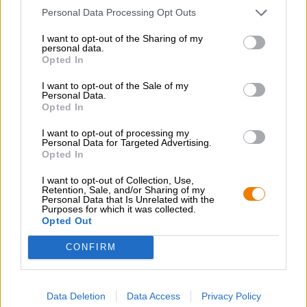
Personal Data Processing Opt Outs
I want to opt-out of the Sharing of my
personal data.
Opted In
I want to opt-out of the Sale of my
Internationaal Pils | Meergranenbier
Personal Data.
chang thailand
Opted In
Chang Beer
I want to opt-out of processing my
€ 2,99
Personal Data for Targeted Advertising.
Opted In
-
0,33 L Fles - € 9,06 / LTR
I want to opt-out of Collection, Use,
Uitverkocht
Retention, Sale, and/or Sharing of my
Personal Data that Is Unrelated with the
Purposes for which it was collected.
Opted Out
1
CONFIRM
Spring aan boord!
Data Deletion
Data Access
Privacy Policy