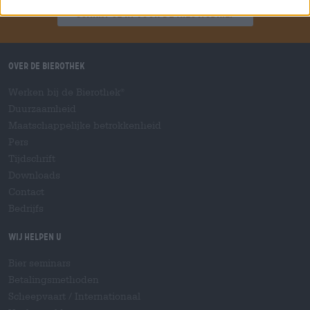
'Schrijf je in voor de nieuwsbrief'
Over de Bierothek
Werken bij de Bierothek
®
Duurzaamheid
Maatschappelijke betrokkenheid
Pers
Tijdschrift
Downloads
Contact
Bedrijfs
Wij helpen u
Bier seminars
Betalingsmethoden
Scheepvaart
/
Internationaal