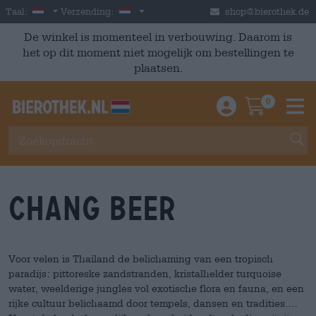
Skip to main content
Dutch
Nederland
Taal:
Verzending:
shop@bierothek.de
De winkel is momenteel in verbouwing. Daarom is
het op dit moment niet mogelijk om bestellingen te
plaatsen.
0
Einloggen / An
Warenkor
M
Chang Beer
Voor velen is Thailand de belichaming van een tropisch
paradijs: pittoreske zandstranden, kristalhelder turquoise
water, weelderige jungles vol exotische flora en fauna, en een
rijke cultuur belichaamd door tempels, dansen en tradities.