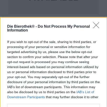
Thai Beverage Plc.
14 Vibhavadi Rangsit Road
Die Bierothek® -
Do Not Process My Personal
Chatuchak District, Bangkok 10900
Information
Thailand
If you wish to opt-out of the sale, sharing to third parties, or
processing of your personal or sensitive information for
targeted advertising by us, please use the below opt-out
Ontdek andere brouwerijen.
section to confirm your selection. Please note that after your
Bij ons verkrijgbaar
opt-out request is processed you may continue seeing
interest-based ads based on personal information utilized by
us or personal information disclosed to third parties prior to
20.12.2025
your opt-out. You may separately opt-out of the further
disclosure of your personal information by third parties on the
IAB’s list of downstream participants. This information may
also be disclosed by us to third parties on the
IAB’s List of
Downstream Participants
that may further disclose it to other
third parties.