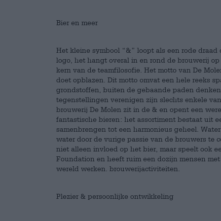
Bier en meer
Het kleine symbool “&” loopt als een rode draad 
logo, het hangt overal in en rond de brouwerij op 
kern van de teamfilosofie. Het motto van De Molen 
doet opblazen. Dit motto omvat een hele reeks s
grondstoffen, buiten de gebaande paden denken 
tegenstellingen verenigen zijn slechts enkele van
brouwerij De Molen zit in de & en opent een were
fantastische bieren: het assortiment bestaat uit
samenbrengen tot een harmonieus geheel. Water 
water door de vurige passie van de brouwers te c
niet alleen invloed op het bier, maar speelt ook 
Foundation en heeft ruim een dozijn mensen met e
wereld werken. brouwerijactiviteiten.
Plezier & persoonlijke ontwikkeling