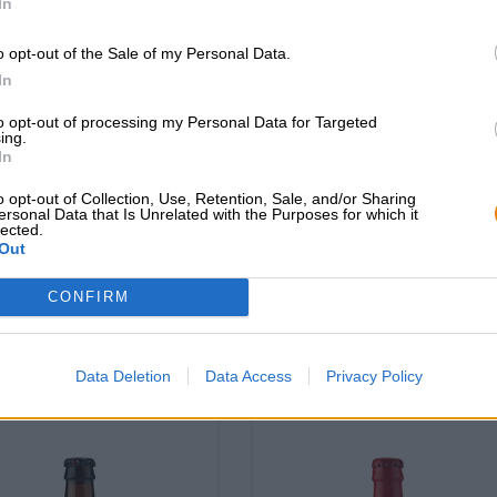
In
o opt-out of the Sale of my Personal Data.
In
to opt-out of processing my Personal Data for Targeted
ing.
In
o opt-out of Collection, Use, Retention, Sale, and/or Sharing
ersonal Data that Is Unrelated with the Purposes for which it
aschenöffner gelb
flaschenöffner rot
lected.
Out
De Molen
De Molen
€ 2,79
€ 2,79
CONFIRM
-
-
1 St. - € 2,79 / St.
1 St. - € 2,79 / St.
Uitverkocht
Uitverkocht
Data Deletion
Data Access
Privacy Policy