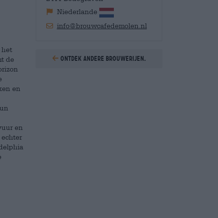
Niederlande
info@brouwcafedemolen.nl
 het
Ontdek andere brouwerijen.
mt de
orizon
e
ken en
hun
vuur en
 echter
adelphia
e