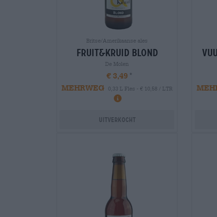
Britse/Amerikaanse ales
fruit&kruid blond
vuu
De Molen
€ 3,49
MEHRWEG
MEH
0,33 L Fles - € 10,58 / LTR
Uitverkocht