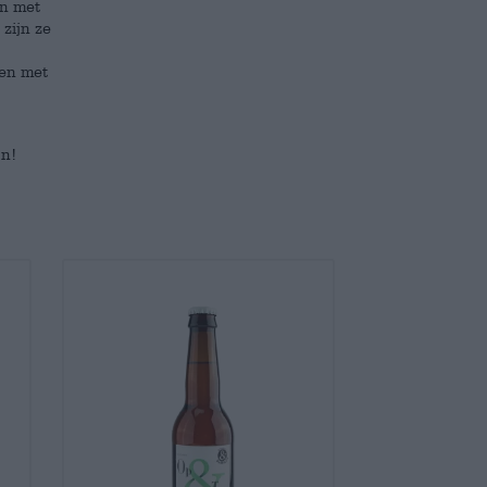
en met
zijn ze
sen met
jn!