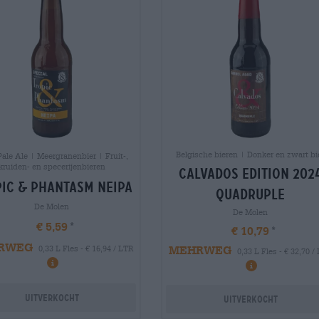
Belgische bieren | Donker en zwart bi
Pale Ale | Meergranenbier | Fruit-,
kruiden- en specerijenbieren
calvados edition 202
ic & phantasm neipa
quadruple
De Molen
De Molen
€ 5,59
€ 10,79
RWEG
MEHRWEG
0,33 L Fles - € 16,94 / LTR
0,33 L Fles - € 32,70 /
Uitverkocht
Uitverkocht