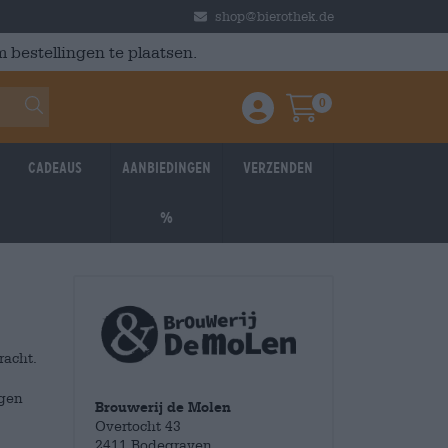
shop@bierothek.de
 bestellingen te plaatsen.
0
Einloggen / Anmelden
Warenkorb
Cadeaus
Aanbiedingen
Verzenden
%
racht.
ngen
Brouwerij de Molen
Overtocht 43
2411 Bodegraven