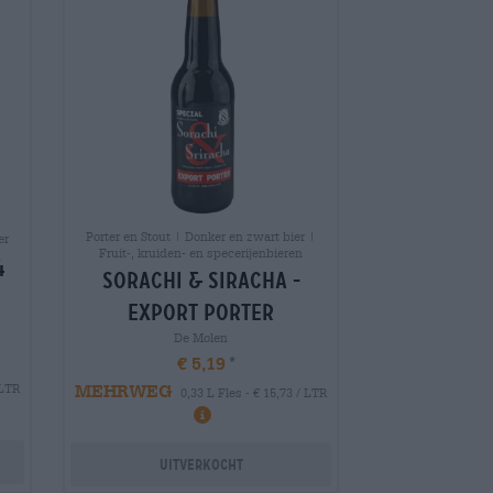
Porter en Stout | Donker en zwart bier |
er
Fruit-, kruiden- en specerijenbieren
4
sorachi & siracha -
export porter
De Molen
€ 5,19
MEHRWEG
 LTR
0,33 L Fles - € 15,73 / LTR
Uitverkocht