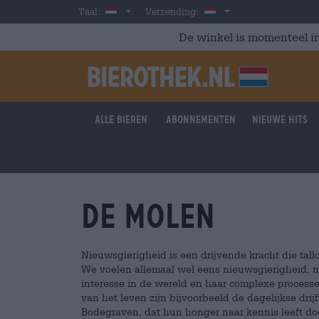
Skip to main content
Dutch
Nederland
Taal:
Verzending:
De winkel is momenteel in
Alle bieren
Abonnementen
Nieuwe hits
De Molen
Nieuwsgierigheid is een drijvende kracht die tal
We voelen allemaal wel eens nieuwsgierigheid, 
interesse in de wereld en haar complexe processe
van het leven zijn bijvoorbeeld de dagelijkse dri
Bodegraven, dat hun honger naar kennis leeft doo