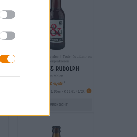
Britse/Amerikaanse ales | Fruit-, kruiden- en
specerijenbieren
santa & rudolph
De Molen
€ 4,49
EINWEG
0,33 L Fles - € 13,61 / LTR
Uitverkocht