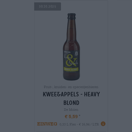
30.10.2025
Fruit-, kruiden- en specerijenbieren
kwee&appels - heavy
blond
De Molen
€ 5,59
EINWEG
0,33 L Fles - € 16,94 / LTR