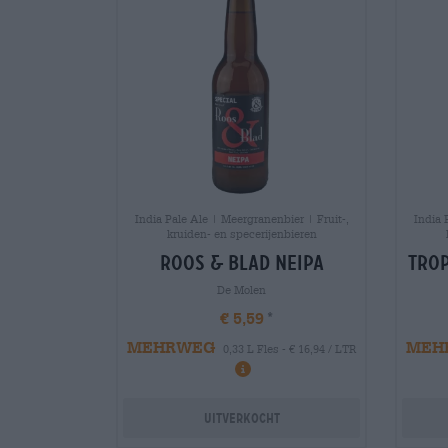
India Pale Ale | Meergranenbier | Fruit-,
India 
kruiden- en specerijenbieren
roos & blad neipa
trop
De Molen
€ 5,59
MEHRWEG
MEH
0,33 L Fles - € 16,94 / LTR
Uitverkocht