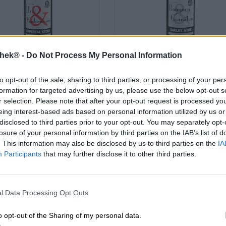
thek® -
Do Not Process My Personal Information
r en Stout | Donker en zwart bier
Gerstewijn
hel&verdoemenis
bommen&granaten
to opt-out of the sale, sharing to third parties, or processing of your per
imperial stout
barley wine
formation for targeted advertising by us, please use the below opt-out s
De Molen
De Molen
r selection. Please note that after your opt-out request is processed y
€ 4,19
€ 4,19
eing interest-based ads based on personal information utilized by us or
disclosed to third parties prior to your opt-out. You may separately opt-
RWEG
MEHRWEG
0,33 L Fles - € 12,70 / LTR
0,33 L Fles - € 12,70 /
losure of your personal information by third parties on the IAB’s list of
. This information may also be disclosed by us to third parties on the
IA
Participants
that may further disclose it to other third parties.
Uitverkocht
Uitverkocht
l Data Processing Opt Outs
o opt-out of the Sharing of my personal data.