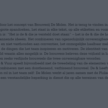
door het concept van Brouwerij De Molen. Het is terug te vinden in
grote spandoeken, het staat in elke tekst, op alle etiketten en vor
is: “Het is de & die je versteld doet staan” – het is de & die de h
pannende ideeën. Het combineren van ogenschijnlijk onverenigbar
en niet vasthouden aan conventies, het onmogelijke haalbaar ma
 de dingen die het team inspireren en motiveren. De identiteit van
ld waarin alles mogelijk is. De brouwers beleven deze vrijheid in 
 een reeks verfijnde brouwsels die twee onverenigbare woorden
& Vuur speelt bijvoorbeeld met de tweedeling van de elementen 
ombineren met een dorstlessend, verfrissend brouwsel. De & heeft
een rol in het team zelf: De Molen werkt al jaren samen met de Phil
en verstandelijke beperking in dienst die op alle terreinen van d