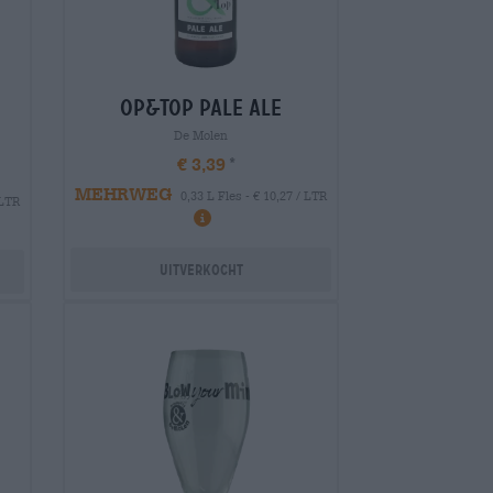
op&top pale ale
De Molen
€ 3,39
MEHRWEG
0,33 L Fles - € 10,27 / LTR
 LTR
Uitverkocht