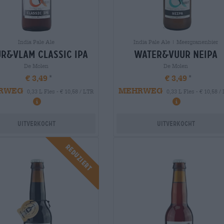
India Pale Ale
India Pale Ale | Meergranenbier
r&vlam classic ipa
water&vuur neipa
De Molen
De Molen
€ 3,49
€ 3,49
RWEG
MEHRWEG
0,33 L Fles - € 10,58 / LTR
0,33 L Fles - € 10,58 /
Uitverkocht
Uitverkocht
Reduziert