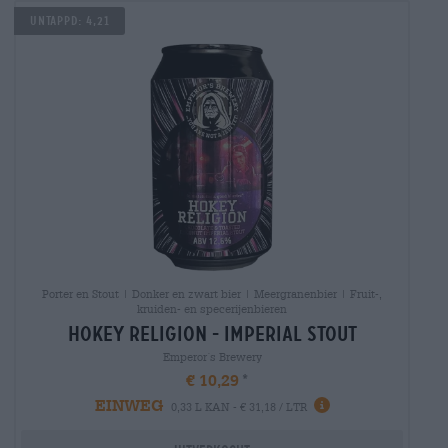
Untappd: 4,21
Porter en Stout | Donker en zwart bier | Meergranenbier | Fruit-,
kruiden- en specerijenbieren
hokey religion - imperial stout
Emperor´s Brewery
€ 10,29
EINWEG
0,33 L KAN - € 31,18 / LTR