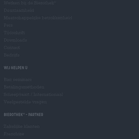
Werken bij de Bierothek
®
Duurzaamheid
Maatschappelijke betrokkenheid
Pers
Tijdschrift
Downloads
Contact
Bedrijfs
Wij helpen u
Bier seminars
Betalingsmethoden
Scheepvaart
/
Internationaal
Veelgestelde vragen
Bierothek
- Partner
®
Zakelijke klanten
Franchise