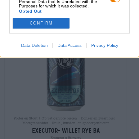
Personal Data that Is Unrelated with the
EINWEG
0,33 L KAN - € 38,45 / LTR
Purposes for which it was collected.
Opted Out
Uitverkocht
CONFIRM
Untappd: 4,34
Data Deletion
Data Access
Privacy Policy
Porter en Stout | Op vat gerijpte bieren | Donker en zwart bier |
Meergranenbier | Fruit-, kruiden- en specerijenbieren
executor- willet rye ba
Emperor´s Brewery