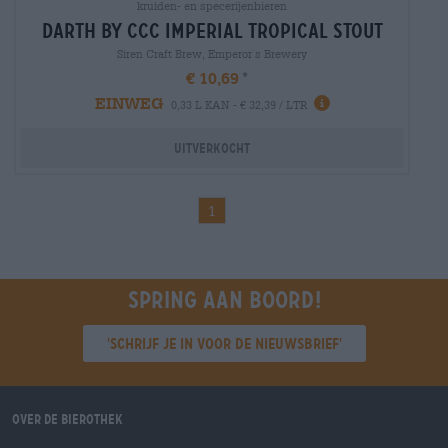
kruiden- en specerijenbieren
darth by ccc imperial tropical stout
Siren Craft Brew, Emperor´s Brewery
€ 10,69
EINWEG
0,33 L KAN - € 32,39 / LTR
Uitverkocht
1
Spring aan boord!
'Schrijf je in voor de nieuwsbrief'
Over de Bierothek