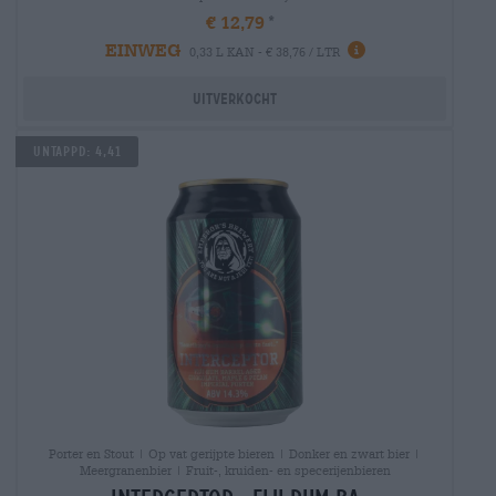
€ 12,79
EINWEG
0,33 L KAN - € 38,76 / LTR
Uitverkocht
Untappd: 4,41
Porter en Stout | Op vat gerijpte bieren | Donker en zwart bier |
Meergranenbier | Fruit-, kruiden- en specerijenbieren