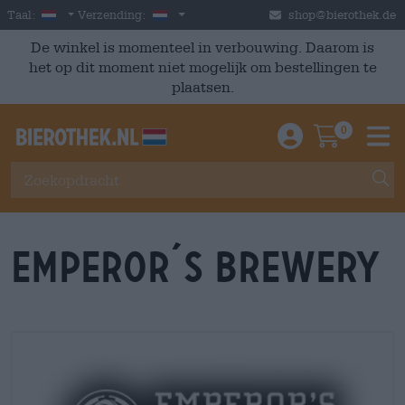
Skip to main content
Dutch
Nederland
Taal:
Verzending:
shop@bierothek.de
De winkel is momenteel in verbouwing. Daarom is
het op dit moment niet mogelijk om bestellingen te
plaatsen.
0
Einloggen / An
Warenkor
M
Emperor´s Brewery