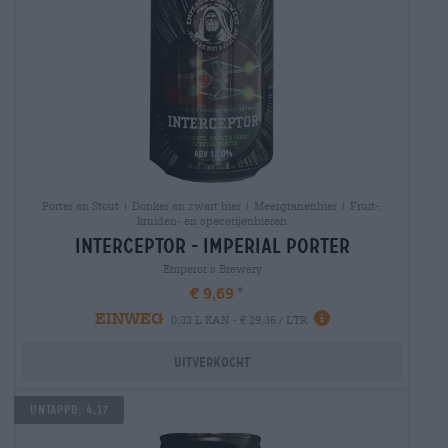
Porter en Stout | Donker en zwart bier | Meergranenbier | Fruit-,
kruiden- en specerijenbieren
interceptor - imperial porter
Emperor´s Brewery
€ 9,69
EINWEG
0,33 L KAN - € 29,36 / LTR
Uitverkocht
Untappd: 4,17