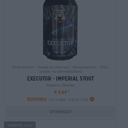
Porter en Stout | Donker en zwart bier | Meergranenbier | Fruit-,
kruiden- en specerijenbieren
executor - imperial stout
Emperor´s Brewery
€ 9,69
EINWEG
0,33 L KAN - € 29,36 / LTR
Uitverkocht
Untappd: 4,15