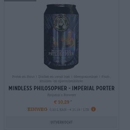
Porter en Stout | Donker en zwart bier | Meergranenbier | Fruit-,
kruiden- en specerijenbieren
mindless philosopher - imperial porter
Emperor´s Brewery
€ 10,29
EINWEG
0,33 L KAN - € 31,18 / LTR
Uitverkocht