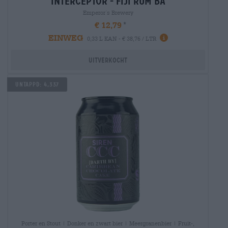
interceptor - fiji rum ba
Emperor´s Brewery
€ 12,79
EINWEG
0,33 L KAN - € 38,76 / LTR
Uitverkocht
Untappd: 4,337
Porter en Stout | Donker en zwart bier | Meergranenbier | Fruit-,