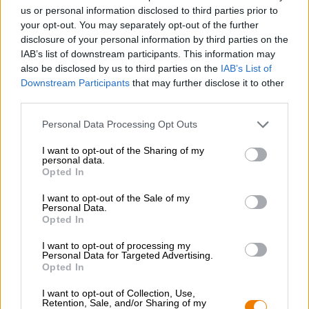
us or personal information disclosed to third parties prior to
Uitverkocht
your opt-out. You may separately opt-out of the further
disclosure of your personal information by third parties on the
IAB’s list of downstream participants. This information may
Untappd: 4,41
also be disclosed by us to third parties on the
IAB’s List of
Downstream Participants
that may further disclose it to other
third parties.
Personal Data Processing Opt Outs
I want to opt-out of the Sharing of my
personal data.
Opted In
I want to opt-out of the Sale of my
Personal Data.
Opted In
Porter en Stout | Op vat gerijpte bieren | Donker en zwart bier |
I want to opt-out of processing my
Meergranenbier | Fruit-, kruiden- en specerijenbieren
Personal Data for Targeted Advertising.
Opted In
mindless philosopher - barbados rum ba
Emperor´s Brewery
I want to opt-out of Collection, Use,
€ 12,69
Retention, Sale, and/or Sharing of my