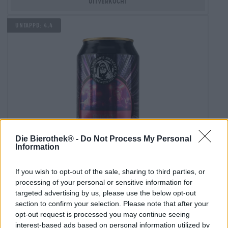
Uitverkocht
Untappd: 4,4
Die Bierothek® -
Do Not Process My Personal
Information
Porter en Stout | Op vat gerijpte bieren | Donker en zwart bier |
If you wish to opt-out of the sale, sharing to third parties, or
Meergranenbier | Fruit-, kruiden- en specerijenbieren
processing of your personal or sensitive information for
hokey religion - four roses ba
targeted advertising by us, please use the below opt-out
Emperor´s Brewery
section to confirm your selection. Please note that after your
€ 12,69
opt-out request is processed you may continue seeing
EINWEG
0,33 L KAN - € 38,45 / LTR
interest-based ads based on personal information utilized by