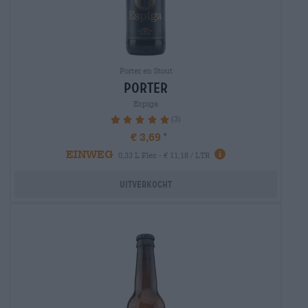
Porter en Stout
porter
Espiga
(3)
100%
€ 3,69
EINWEG
0,33 L Fles - € 11,18 / LTR
Uitverkocht