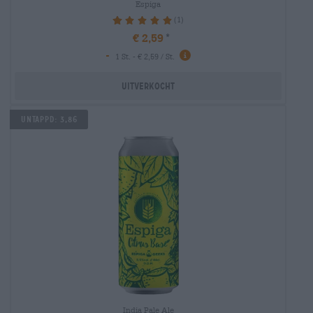
Espiga
(1)
100%
€ 2,59
-
1 St. - € 2,59 / St.
Uitverkocht
UNTAPPD: 3,86
India Pale Ale