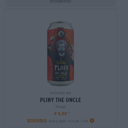
Uitverkocht
India Pale Ale
pliny the oncle
Espiga
€ 6,59
EINWEG
0,44 L KAN - € 14,98 / LTR