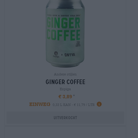
Andere stijlen
ginger coffee
Espiga
€ 3,89
EINWEG
0,33 L KAN - € 11,79 / LTR
Uitverkocht