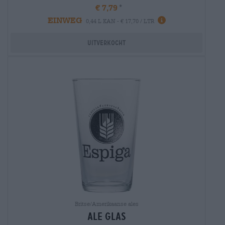
€ 7,79
EINWEG
0,44 L KAN - € 17,70 / LTR
Uitverkocht
Britse/Amerikaanse ales
ale glas