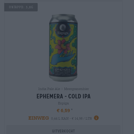
UNTAPPD: 3,86
India Pale Ale | Meergranenbier
ephemera - cold ipa
Espiga
€ 6,59
EINWEG
0,44 L KAN - € 14,98 / LTR
Uitverkocht