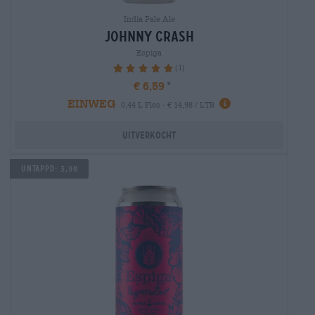
India Pale Ale
johnny crash
Espiga
(1)
100%
€ 6,59
EINWEG
0,44 L Fles - € 14,98 / LTR
Uitverkocht
UNTAPPD: 3,98