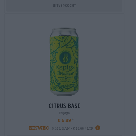
Uitverkocht
citrus base
Espiga
€ 6,89
EINWEG
0,44 L KAN - € 15,66 / LTR