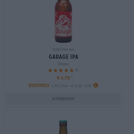
India Pale Ale
garage ipa
Espiga
(8)
97.5%
€ 3,79
EINWEG
0,33 L Fles - € 11,48 / LTR
Uitverkocht