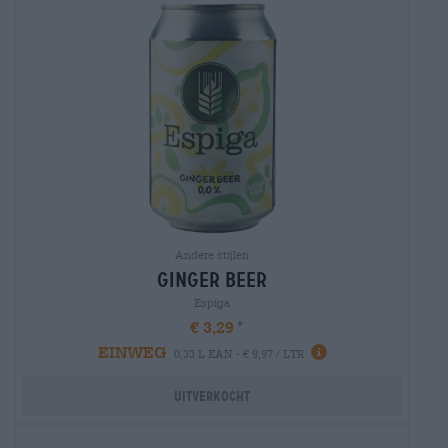
Andere stijlen
ginger beer
Espiga
€ 3,29
EINWEG
0,33 L KAN - € 9,97 / LTR
Uitverkocht