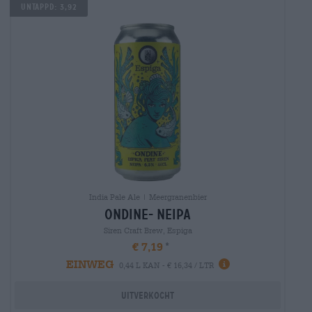
UNTAPPD: 3,92
India Pale Ale | Meergranenbier
ondine- neipa
Siren Craft Brew, Espiga
€ 7,19
EINWEG
0,44 L KAN - € 16,34 / LTR
Uitverkocht