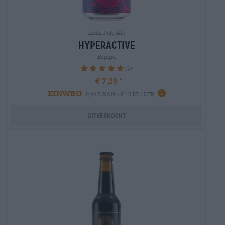
India Pale Ale
hyperactive
Espiga
(1)
100%
€ 7,29
EINWEG
0,44 L KAN - € 16,57 / LTR
Uitverkocht