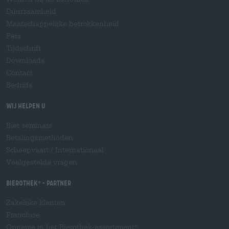
Duurzaamheid
Maatschappelijke betrokkenheid
Pers
Tijdschrift
Downloads
Contact
Bedrijfs
Wij helpen u
Bier seminars
Betalingsmethoden
Scheepvaart
/
Internationaal
Veelgestelde vragen
Bierothek
- Partner
®
Zakelijke klanten
Franchise
Opname in het Bierothek-assortiment
®