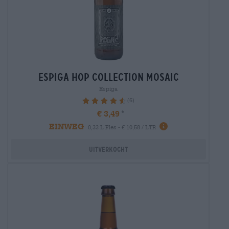
espiga hop collection mosaic
Espiga
(6)
93.33%
€ 3,49
EINWEG
0,33 L Fles - € 10,58 / LTR
Uitverkocht