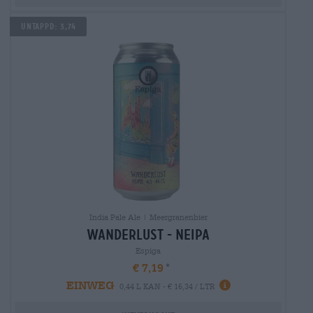
UNTAPPD: 3,74
India Pale Ale | Meergranenbier
wanderlust - neipa
Espiga
€ 7,19
EINWEG
0,44 L KAN - € 16,34 / LTR