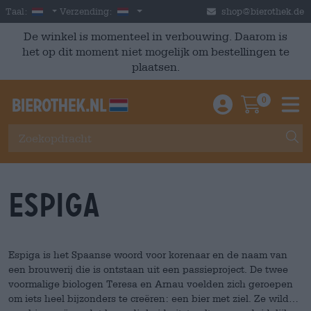
Skip to main content
Dutch
Nederland
Taal:
Verzending:
shop@bierothek.de
De winkel is momenteel in verbouwing. Daarom is
het op dit moment niet mogelijk om bestellingen te
plaatsen.
0
Einloggen / An
Warenkor
M
Espiga
Espiga is het Spaanse woord voor korenaar en de naam van
een brouwerij die is ontstaan uit een passieproject. De twee
voormalige biologen Teresa en Arnau voelden zich geroepen
om iets heel bijzonders te creëren: een bier met ziel. Ze wilden