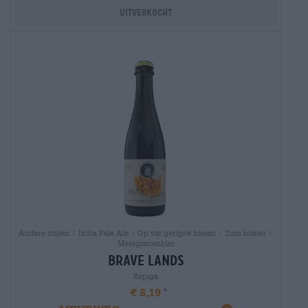
Uitverkocht
Andere stijlen | India Pale Ale | Op vat gerijpte bieren | Zure bieren |
Meergranenbier
brave lands
Espiga
€ 8,19