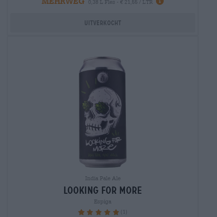
MEHRWEG
0,38 L Fles - € 21,55 / LTR
Uitverkocht
India Pale Ale
looking for more
Espiga
(1)
100%