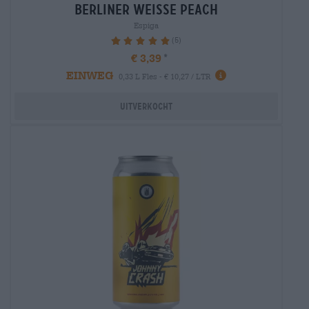
berliner weisse peach
Espiga
(5)
100%
€ 3,39
EINWEG
0,33 L Fles - € 10,27 / LTR
Uitverkocht