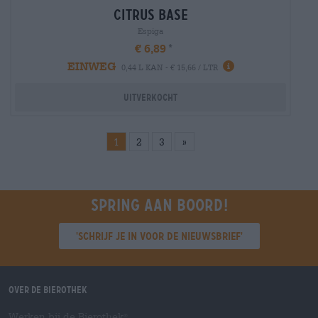
citrus base
Espiga
€ 6,89
EINWEG
0,44 L KAN - € 15,66 / LTR
Uitverkocht
1
2
3
»
Spring aan boord!
'Schrijf je in voor de nieuwsbrief'
Over de Bierothek
Werken bij de Bierothek
®