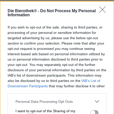
Die Bierothek® -
Do Not Process My Personal
Information
If you wish to opt-out of the sale, sharing to third parties, or
processing of your personal or sensitive information for
targeted advertising by us, please use the below opt-out
section to confirm your selection. Please note that after your
opt-out request is processed you may continue seeing
interest-based ads based on personal information utilized by
us or personal information disclosed to third parties prior to
your opt-out. You may separately opt-out of the further
Zure bieren | Meergranenbier | Fruit-, kruiden- en specerijenbieren
disclosure of your personal information by third parties on the
summer crush
IAB’s list of downstream participants. This information may
also be disclosed by us to third parties on the
IAB’s List of
Espiga
Downstream Participants
that may further disclose it to other
€ 5,39
third parties.
EINWEG
0,33 L KAN - € 16,33 / LTR
Personal Data Processing Opt Outs
Uitverkocht
I want to opt-out of the Sharing of my