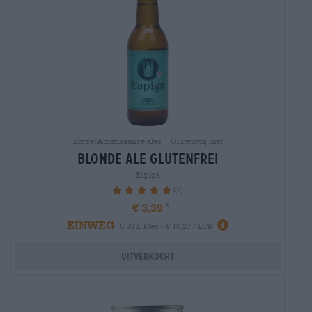
Britse/Amerikaanse ales | Glutenvrij bier
blonde ale glutenfrei
Espiga
(7)
100%
€ 3,39
EINWEG
0,33 L Fles - € 10,27 / LTR
Uitverkocht