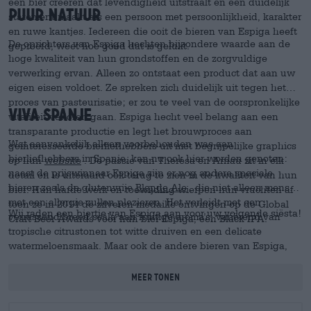
een bier creëren dat levendigheid uitstraalt en een duidelijk
puur natuur
statement maakt als een persoon met persoonlijkheid, karakter
en ruwe kantjes. Iedereen die ooit de bieren van Espiga heeft
De oprichters van Espiga hechten bijzondere waarde aan de
geproefd, weet hoe goed dat is gelukt.
hoge kwaliteit van hun grondstoffen en de zorgvuldige
verwerking ervan. Alleen zo ontstaat een product dat aan uw
eigen eisen voldoet. Ze spreken zich duidelijk uit tegen het
proces van pasteurisatie; er zou te veel van de oorspronkelijke
Viva Spanje
vitaliteit verloren gaan. Espiga hecht veel belang aan een
transparante productie en legt het brouwproces aan
Wat aanvankelijk alleen voorbehouden was aan
geïnteresseerde bierliefhebbers uit met begrijpelijke graphics
bierliefhebbers in Spanje, kan nu ook hier worden genoten:
op hun
website
. De passie van Theresa en Arnau zit in elk
naast de prijswinnaar Espiga zijn er nog andere speciale
detail en is uiteraard ook terug te zien in de kwaliteit van hun
bieren zoals de glutenvrije
Blonde Ale
, die niet alleen mensen
bier. Hun harde werk en toewijding wierpen hun vruchten af
met een allergie zullen plezieren. Het verleidt met een
toen ze in 2014 de zilveren medaille ontvingen op de Global
Wij raden een biertje van Espiga aan voor uw volgende siësta!
verrassend breed scala aan fruitige aroma's, variërend van
Craft Beer Awards voor hun bier Espiga, een Black IPA.
tropische citrustonen tot witte druiven en een delicate
watermeloensmaak. Maar ook de andere bieren van Espiga,
zoals de
Espiga Black Cel Ona
of de
Woody Cherry
, die tot
stand kwam in samenwerking met de Russische brouwerij On
Meer tonen
the Bones, zijn indrukwekkend. Ze worden gekenmerkt door
het fijne aroma en de elegante coördinatie van de individuele