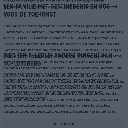
eerbiedwaardige brouwerijen is de Fürst Wallerstein-
Een familie met geschiedenis en oog
brouwerij, die voor het eerst in 1598 werd gedocumenteerd.
voor de toekomst
Het bedrijf wordt gesteund door de prinselijke familie van
Oettingen-Wallerstein, die terugkijkt op een geschiedenis van
zo'n 900 jaar. Wallerstein werd in de 17e eeuw gekozen als
hoofdkwartier van de familie en is tot op de dag van vandaag
het middelpunt van de vorstelijke zaken. Erfprins Carl-Eugen
Bier (en allerlei andere dingen) van
en zijn vrouw prinses Anna leiden de brouwerij, de bosbouw,
de drankenhandel, het Ruhewald en de andere bedrijven
Schlossberg
onder het patronaat van de familie Oettingen-Wallerstein. Dit
onverslaanbare team bestaat uit vijf kinderen en werkt
De brouwerij is een juweel in de kroon van het vorstelijke
dagelijks ijverig aan de voortzetting van de erfenis van hun
gezelschap: ze is gevestigd binnen de eerbiedwaardige muren
voorouders. Ze dragen de verantwoordelijkheid van meer dan
van het Alte Schloss op de Schlossberg, die boven het kleine
30 generaties – een juk dat ze met gemak, gratie en
dorp uittorent. Naast de modernste brouwfaciliteiten en de
levensvreugde dragen.
nieuwste technologie vindt u er overblijfselen uit vervlogen
tijden: prachtige koperen ketels die nog steeds worden
onderhouden en gebruikt, en een rotskelder waar het bier
honderden jaren geleden rijpte. Bij Wallerstein richten ze zich
op een onovertroffen combinatie van traditie en moderniteit.
Meer tonen