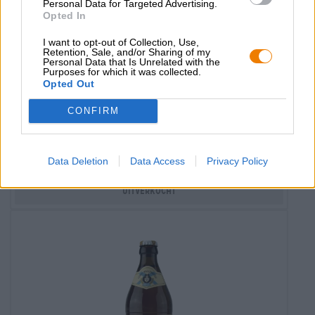
Personal Data for Targeted Advertising.
Opted In
I want to opt-out of Collection, Use,
Retention, Sale, and/or Sharing of my
Personal Data that Is Unrelated with the
Purposes for which it was collected.
Opted Out
Andere stijlen
cola mix
CONFIRM
Fürst Wallerstein
€ 1,99
MEHRWEG
Data Deletion
Data Access
Privacy Policy
0,50 L Fles - € 3,98 / LTR
Uitverkocht