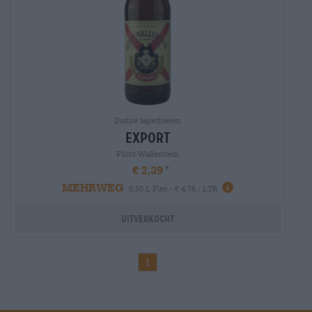
Duitse lagerbieren
export
Fürst Wallerstein
€ 2,39
MEHRWEG
0,50 L Fles - € 4,78 / LTR
Uitverkocht
1