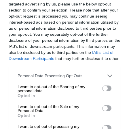
targeted advertising by us, please use the below opt-out
section to confirm your selection. Please note that after your
opt-out request is processed you may continue seeing
interest-based ads based on personal information utilized by
us or personal information disclosed to third parties prior to
Duitse lagerbieren
your opt-out. You may separately opt-out of the further
zwickel
disclosure of your personal information by third parties on the
IAB’s list of downstream participants. This information may
Fürst Wallerstein
also be disclosed by us to third parties on the
IAB’s List of
€ 2,49
Downstream Participants
that may further disclose it to other
MEHRWEG
0,50 L Fles - € 4,98 / LTR
third parties.
Uitverkocht
Personal Data Processing Opt Outs
I want to opt-out of the Sharing of my
personal data.
Opted In
I want to opt-out of the Sale of my
Personal Data.
Opted In
I want to opt-out of processing my