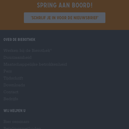
Spring aan boord!
'Schrijf je in voor de nieuwsbrief'
Over de Bierothek
Werken bij de Bierothek
®
Duurzaamheid
Maatschappelijke betrokkenheid
Pers
Tijdschrift
Downloads
Contact
Bedrijfs
Wij helpen u
Bier seminars
Betalingsmethoden