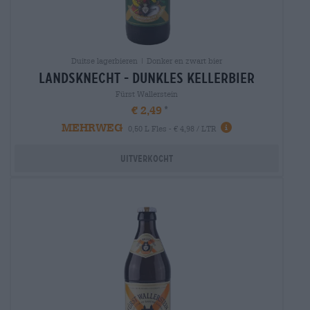
Duitse lagerbieren | Donker en zwart bier
landsknecht - dunkles kellerbier
Fürst Wallerstein
€ 2,49
MEHRWEG
0,50 L Fles - € 4,98 / LTR
Uitverkocht