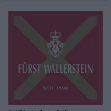
Ze combineren oud vakmanschap en van generatie op
generatie doorgegeven recepten met eigentijdse concepten,
state-of-the-art technologie en frisse ideeën. Ondanks alle
vooruitgang blijft één ding echter strikt in acht genomen:
genieten staat centraal en is de waarde die het dagelijkse
werk in de brouwerij bepaalt. De bieren worden gemaakt van
regionale grondstoffen, de meesterbrouwers zijn de besten in
hun vakgebied, het vakmanschap is gebaseerd op millennia
aan ervaring en elke stap wordt met passie en oog voor detail
uitgevoerd. Het snelle tempo en de hectiek van onze tijd horen
niet thuis in de brouwerij, noch spelen ze een rol in de
gistkelder. Goede dingen kosten tijd – Wallerstein heeft dit al
lang begrepen. Hun selectie van de beste bieren spreekt voor
zich. Het kernassortiment bestaat uit nuchtere biercreaties,
zelfgestookte sterke drank en een heerlijke colamix. Elk
individueel bier is zorgvuldig ontwikkeld, met toewijding
geproduceerd en is ontworpen om een geruststellend
"mmmm"-gevoel bij de klanten te ontlokken.