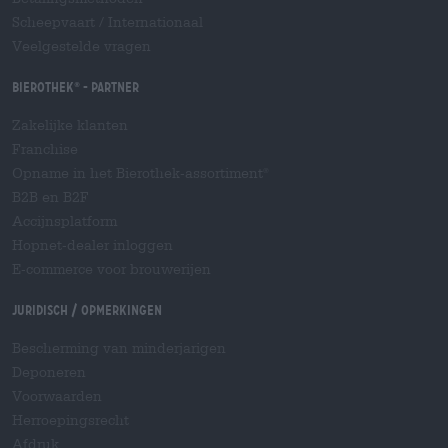
Scheepvaart
/
Internationaal
Veelgestelde vragen
Bierothek
- Partner
®
Zakelijke klanten
Franchise
Opname in het Bierothek-assortiment
®
B2B en B2F
Accijnsplatform
Hopnet-dealer inloggen
E-commerce voor brouwerijen
Juridisch / Opmerkingen
Bescherming van minderjarigen
Deponeren
Voorwaarden
Herroepingsrecht
Afdruk