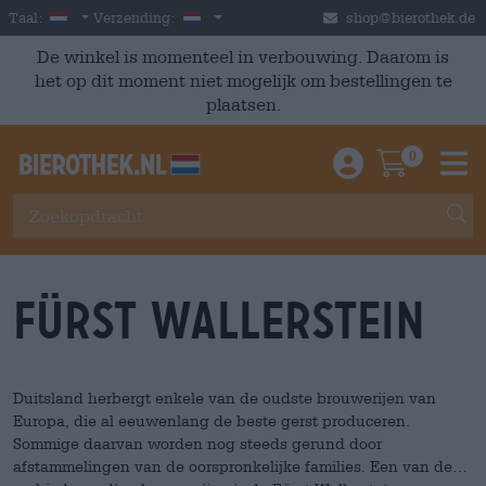
Skip to main content
Dutch
Nederland
Taal:
Verzending:
shop@bierothek.de
De winkel is momenteel in verbouwing. Daarom is
het op dit moment niet mogelijk om bestellingen te
plaatsen.
0
Einloggen / An
Warenkor
M
Fürst Wallerstein
Duitsland herbergt enkele van de oudste brouwerijen van
Europa, die al eeuwenlang de beste gerst produceren.
Sommige daarvan worden nog steeds gerund door
afstammelingen van de oorspronkelijke families. Een van deze