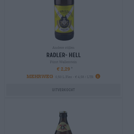
Andere stijlen
radler- hell
Fürst Wallerstein
€ 2,29
MEHRWEG
0,50 L Fles - € 4,58 / LTR
Uitverkocht