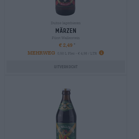
Duitse lagerbieren
märzen
Fürst Wallerstein
€ 2,49
MEHRWEG
0,50 L Fles - € 4,98 / LTR
Uitverkocht