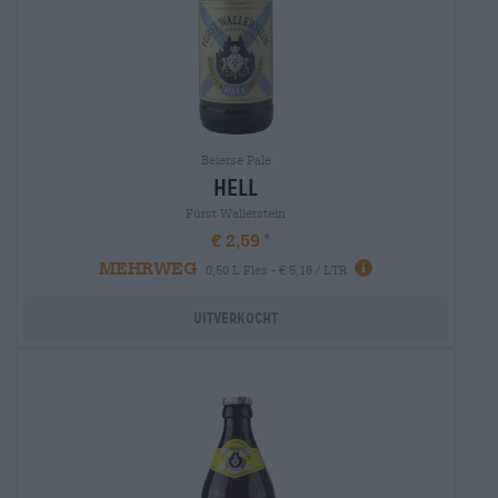
Beierse Pale
hell
Fürst Wallerstein
€ 2,59
MEHRWEG
0,50 L Fles - € 5,18 / LTR
Uitverkocht