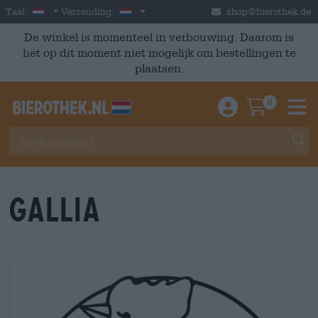
Skip to main content
Dutch
Nederland
Taal:
Verzending:
shop@bierothek.de
De winkel is momenteel in verbouwing. Daarom is
het op dit moment niet mogelijk om bestellingen te
plaatsen.
0
Einloggen / An
Warenkor
M
Gallia