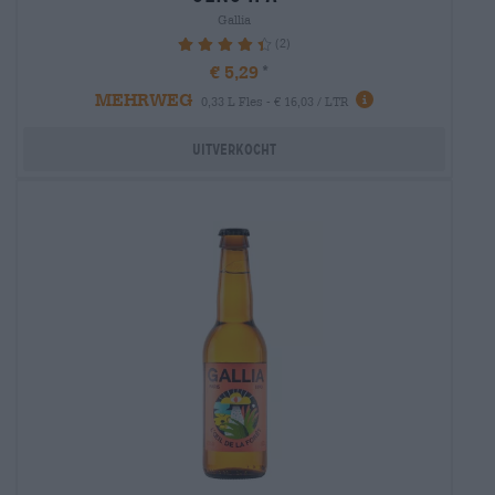
Gallia
(2)
90%
€ 5,29
MEHRWEG
0,33 L Fles - € 16,03 / LTR
Uitverkocht