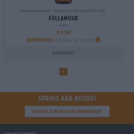
Duitse lagerbieren | Biologische bieren (DE-ÖKO-006)
follamour
Gallia
€ 2,39
MEHRWEG
0,33 L Fles - € 7,24 / LTR
Uitverkocht
1
Spring aan boord!
'Schrijf je in voor de nieuwsbrief'