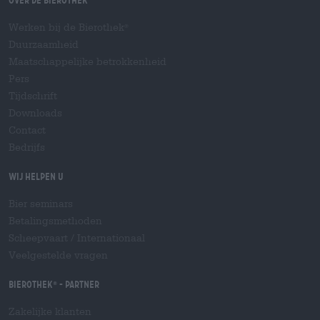
Over de Bierothek
Werken bij de Bierothek
®
Duurzaamheid
Maatschappelijke betrokkenheid
Pers
Tijdschrift
Downloads
Contact
Bedrijfs
Wij helpen u
Bier seminars
Betalingsmethoden
Scheepvaart
/
Internationaal
Veelgestelde vragen
Bierothek
- Partner
®
Zakelijke klanten