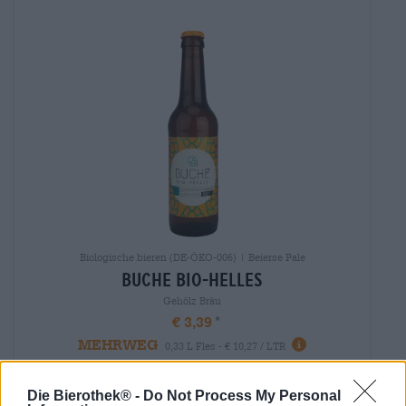
Biologische bieren (DE-ÖKO-006) | Beierse Pale
buche bio-helles
Gehölz Bräu
€ 3,39
MEHRWEG
0,33 L Fles - € 10,27 / LTR
Uitverkocht
Die Bierothek® -
Do Not Process My Personal