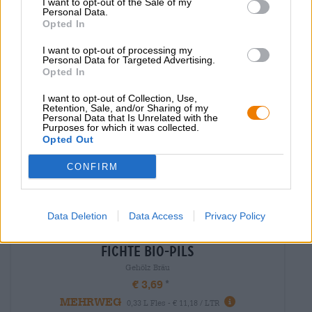
I want to opt-out of the Sale of my
Uitverkocht
Personal Data.
Opted In
I want to opt-out of processing my
Personal Data for Targeted Advertising.
Opted In
I want to opt-out of Collection, Use,
Retention, Sale, and/or Sharing of my
Personal Data that Is Unrelated with the
Purposes for which it was collected.
Opted Out
CONFIRM
Data Deletion
Data Access
Privacy Policy
Pilsener | Biologische bieren (DE-ÖKO-006)
fichte bio-pils
Gehölz Bräu
€ 3,69
MEHRWEG
0,33 L Fles - € 11,18 / LTR