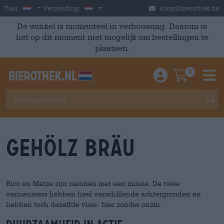
Skip to main content
Dutch
Nederland
Taal:
Verzending:
shop@bierothek.de
De winkel is momenteel in verbouwing. Daarom is
het op dit moment niet mogelijk om bestellingen te
plaatsen.
0
Einloggen / An
Warenkor
M
Gehölz Bräu
Rico en Matze zijn mannen met een missie. De twee
vernieuwers hebben heel verschillende achtergronden en
hebben toch dezelfde visie: bier zonder onzin.