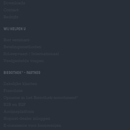
Downloads
Contact
Bedrijfs
Wij helpen u
Bier seminars
Betalingsmethoden
Scheepvaart
/
Internationaal
Veelgestelde vragen
Bierothek
- Partner
®
Zakelijke klanten
Franchise
Opname in het Bierothek-assortiment
®
B2B en B2F
Accijnsplatform
Hopnet-dealer inloggen
E-commerce voor brouwerijen