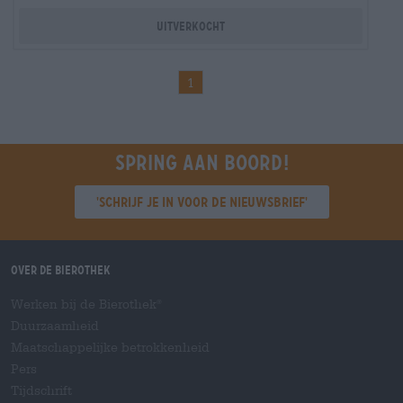
Uitverkocht
1
Spring aan boord!
'Schrijf je in voor de nieuwsbrief'
Over de Bierothek
Werken bij de Bierothek
®
Duurzaamheid
Maatschappelijke betrokkenheid
Pers
Tijdschrift