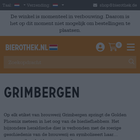
Skip to main content
Dutch
Nederland
Taal:
Verzending:
shop@bierothek.de
De winkel is momenteel in verbouwing. Daarom is
het op dit moment niet mogelijk om bestellingen te
plaatsen.
0
Einloggen / An
Warenkor
M
Grimbergen
Op elk etiket van brouwerij Grimbergen springt de Golden
Phoenix meteen in het oog van de bierliefhebbers. Het
bijzondere heraldische dier is verbonden met de roerige
geschiedenis van de brouwerij en symboliseert haar