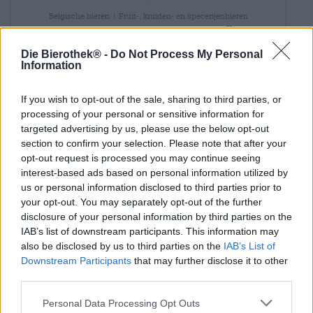
Belgische bieren | Fruit-, kruiden- en specerijenbieren
grimbergen brassin de noël
Grimbergen
Die Bierothek® -
Do Not Process My Personal
€ 9,09
Information
MEHRWEG
0,75 L Fles - € 12,12 / LTR
If you wish to opt-out of the sale, sharing to third parties, or
processing of your personal or sensitive information for
Uitverkocht
targeted advertising by us, please use the below opt-out
section to confirm your selection. Please note that after your
opt-out request is processed you may continue seeing
interest-based ads based on personal information utilized by
us or personal information disclosed to third parties prior to
your opt-out. You may separately opt-out of the further
disclosure of your personal information by third parties on the
IAB’s list of downstream participants. This information may
also be disclosed by us to third parties on the
IAB’s List of
Downstream Participants
that may further disclose it to other
third parties.
Personal Data Processing Opt Outs