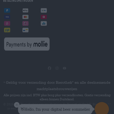
Betalingsmethoden
Geldig voor verzending door Bierothek
en alle deelnemende
®
*
marktplaatsbrouwerijen
Alle prijzen zijn incl. BTW plus borg plus verzendkosten. Gratis verzending
alleen binnen Duitsland.
© 2026 Die Bierothek
is een product van de Bierothek GmbH. Bierothek
®
®
is een geregistreerd woordmerk van de Bierothek Group GmbH.
Alle
rechten voorbehouden.