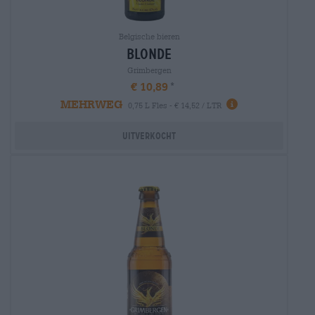
Belgische bieren
blonde
Grimbergen
€ 10,89
MEHRWEG
0,75 L Fles - € 14,52 / LTR
Uitverkocht