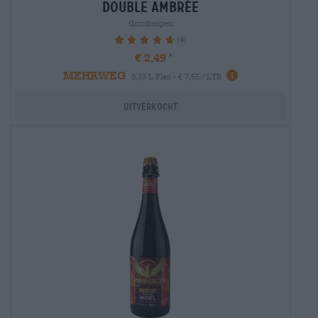
double ambrée
Grimbergen
(4)
95%
€ 2,49
MEHRWEG
0,33 L Fles - € 7,55 / LTR
Uitverkocht