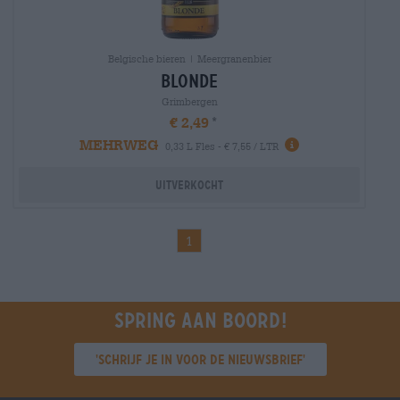
Belgische bieren | Meergranenbier
blonde
Grimbergen
€ 2,49
MEHRWEG
0,33 L Fles - € 7,55 / LTR
Uitverkocht
1
Spring aan boord!
'Schrijf je in voor de nieuwsbrief'