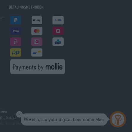
Betalingsmethoden
gen
ijen
Duitsland.
hek Group GmbH.
Alle rechten voorbehouden.