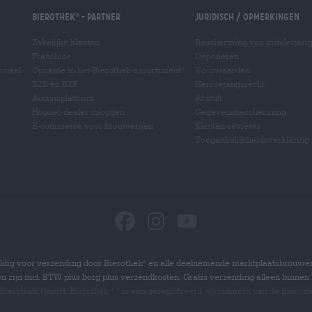
Bierothek
- Partner
Juridisch / Opmerkingen
®
Zakelijke klanten
Bescherming van minderjari
Franchise
Deponeren
ionaal
Opname in het Bierothek-assortiment
Voorwaarden
®
B2B en B2F
Herroepingsrecht
Accijnsplatform
Afdruk
Hopnet-dealer inloggen
Gegevensbescherming
E-commerce voor brouwerijen
Klanten-reviews
Toegankelijkheidsverklaring
dig voor verzending door Bierothek
en alle deelnemende marktplaatsbrouwer
®
zen zijn incl. BTW plus borg plus verzendkosten. Gratis verzending alleen binnen 
 Bierothek GmbH. Bierothek
is een geregistreerd woordmerk van de Bierot
®
®