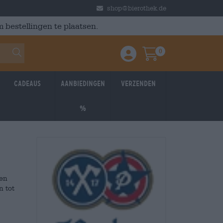
shop@bierothek.de
 bestellingen te plaatsen.
0
Einloggen / Anmelden
Warenkorb
Cadeaus
Aanbiedingen
Verzenden
%
een
n tot