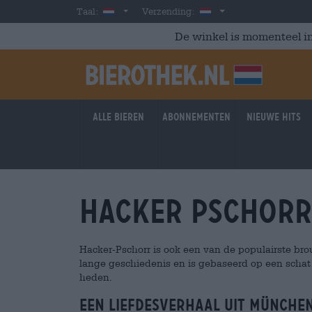
Skip to main content
Dutch
Nederland
Taal:
Verzending:
De winkel is momenteel in
Alle bieren
Abonnementen
Nieuwe hits
Hacker Pschorr
Hacker-Pschorr is ook een van de populairste bro
lange geschiedenis en is gebaseerd op een schat
heden.
Een liefdesverhaal uit Münche