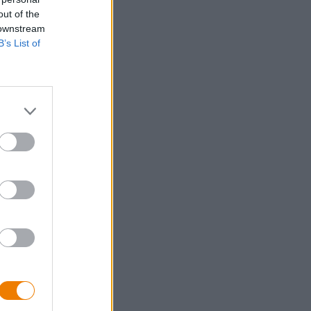
er van
out of the
 downstream
B’s List of