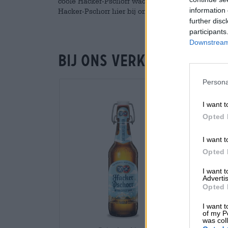
coole Hacker-Pschorr wacht op je op talloze plaats
information 
Hacker-Pschorr hier bij ons halen!
further disc
participants
Downstream 
Bij ons verkrijgbaar
Persona
I want t
Opted 
I want t
Opted 
I want 
Advertis
Opted 
I want t
of my P
was col