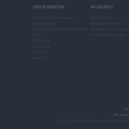
Over de Bierothek
Wij helpen u
Werken bij de Bierothek
Bier seminars
®
Duurzaamheid
Betalingsmethoden
Maatschappelijke betrokkenheid
Scheepvaart
/
Internat
Pers
Veelgestelde vragen
Tijdschrift
Downloads
Contact
Bedrijfs
Gel
*
Alle prij
© 2026 Die Bierothek
is een product van de