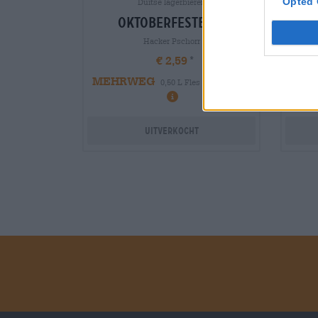
Opted 
Duitse lagerbieren
oktoberfestbier
o
Hacker Pschorr
€ 2,59
MEHRWEG
MEH
0,50 L Fles - € 5,18 / LTR
Uitverkocht