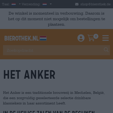
Skip to main content
Dutch
Nederland
Taal:
Verzending:
shop@bierothek.de
De winkel is momenteel in verbouwing. Daarom is
het op dit moment niet mogelijk om bestellingen te
plaatsen.
0
Einloggen / An
Warenkor
M
Het Anker
Het Anker is een traditionele brouwerij in Mechelen, België,
die een zorgvuldig geselecteerde selectie drinkbare
klassiekers in haar assortiment heeft.