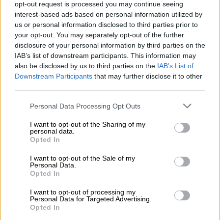
opt-out request is processed you may continue seeing
interest-based ads based on personal information utilized by
Belgische bieren
us or personal information disclosed to third parties prior to
gouden carolus christmas 0,75l
your opt-out. You may separately opt-out of the further
Het Anker
disclosure of your personal information by third parties on the
(2)
100%
IAB’s list of downstream participants. This information may
€ 11,19
also be disclosed by us to third parties on the
IAB’s List of
Downstream Participants
that may further disclose it to other
MEHRWEG
0,75 L Fles - € 14,92 / LTR
third parties.
Uitverkocht
Personal Data Processing Opt Outs
I want to opt-out of the Sharing of my
personal data.
Opted In
I want to opt-out of the Sale of my
Personal Data.
Opted In
I want to opt-out of processing my
Personal Data for Targeted Advertising.
Opted In