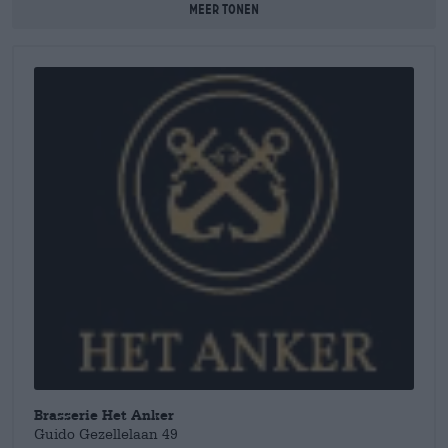
Meer tonen
handvol warme kruiden ronden de aromaten vakkundig af en
maken het feestbier tot een echte delicatesse voor het koude
seizoen. Het aanbod van verschillende varianten van Gouden
Carolus heeft de brouwerij internationale aandacht en
erkenning opgeleverd. Jaar na jaar winnen de brouwers
prestigieuze prijzen met hun krachtige creaties.
Brasserie Het Anker
Guido Gezellelaan 49