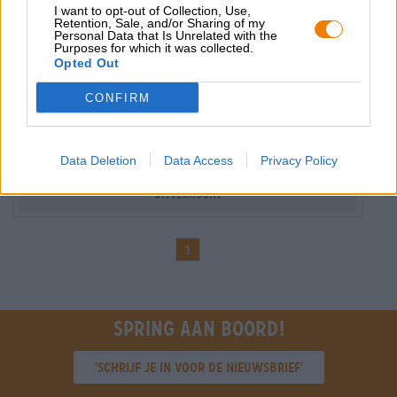
I want to opt-out of Collection, Use,
Retention, Sale, and/or Sharing of my
Personal Data that Is Unrelated with the
Purposes for which it was collected.
Opted Out
Belgische bieren
gouden carolus christmas
CONFIRM
Het Anker
€ 4,59
MEHRWEG
0,33 L Fles - € 13,91 / LTR
Data Deletion
Data Access
Privacy Policy
Uitverkocht
1
Spring aan boord!
'Schrijf je in voor de nieuwsbrief'