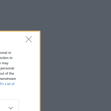
sonal or
ection to
ou may
 personal
out of the
 downstream
B’s List of