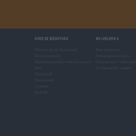
Over de Bierothek
Wij helpen u
Werken bij de Bierothek
Bier seminars
®
Duurzaamheid
Betalingsmethoden
Maatschappelijke betrokkenheid
Scheepvaart
/
Internat
Pers
Veelgestelde vragen
Tijdschrift
Downloads
Contact
Bedrijfs