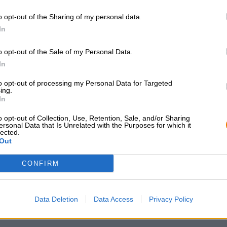
winter-festbier
golden deer
Höss Bier
Höss Bier
o opt-out of the Sharing of my personal data.
(1)
(1)
100%
100%
In
€ 3,19
€ 20,19
RWEG
MEHRWEG
0,50 L Fles - € 6,38 / LTR
0,50 L Fles - € 40,38 /
o opt-out of the Sale of my Personal Data.
In
Uitverkocht
Uitverkocht
to opt-out of processing my Personal Data for Targeted
ing.
In
o opt-out of Collection, Use, Retention, Sale, and/or Sharing
ersonal Data that Is Unrelated with the Purposes for which it
lected.
Out
CONFIRM
Data Deletion
Data Access
Privacy Policy