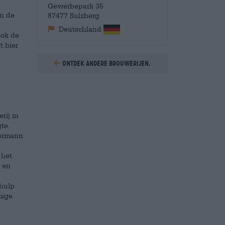
Gewerbepark 35
en de
87477 Sulzberg
Deutschland
ook de
t bier
Ontdek andere brouwerijen.
rij in
te.
Hermann
 het
n en
ehulp
mige