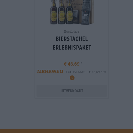
Bockbiere
Bierstachel
Erlebnispaket
€ 46,69
MEHRWEG
1 St. PAKKET - € 46,69 / St.
Info
Uitverkocht