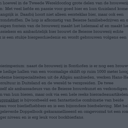
En hoewel in de Tweede Wereldoorlog grote delen van de brouwerij
en: Met veel liefde en passie voor goed bier en hun thuisland kom
grijk is. Daarbij hoort niet alleen eersteklas bier, maar ook een
rondstoffen. De hop is afkomstig van Beierse familiebedrijven en 
de eigen fontein van de brouwerij maakt het helemaal af en maakt he
lassiekers en ambachtelijk bier brouwt de Beierse brouwerij echte
k is een stukje biergeschiedenis en wordt gebrouwen volgens een
bierimperium: naast de brouwerij in Sonthofen is er nog een brouwe
e heilige hallen van een voormalige skilift op ruim 1000 meter hoog
moderne bierspecialiteiten uit de Allgäu aanbieden, werken Hans-
rcultuur in Duitsland en de wereld te verspreiden. De twee
zelf als ambassadeurs van de Beierse brouwkunst en verkondigen
m van hun bieren, maar ook via een hele reeks biercadeauartikele
ingspakket
is bijvoorbeeld een fantastische combinatie van beide
eau voor bierliefhebbers en is een bijzondere bierbeleving. Met b
meegeleverde Doppelbock gekaramelliseerd en omgevormd tot een ro
oger niveau en is erg leuk voor bockbierfans.