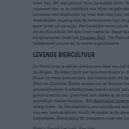
meer dan 160 jaar gerund door de familie Höss. 
verwoest zijn, is de strijdlust van Höss ongebrok
inwoners van Sonthofen op voor wat voor hen belan
vriendelijke omgang met de leveranciers van de g
gerst komt uit de regio. Het heerlijke water uit 
uit de Hirschbräu tot een ware traktatie. Naast k
hoogtepunten zoals het
Gouden Hert
: De Eisboc
traditioneel proces en de beste ingrediënten.
Levende biercultuur
De Hirschbräu is echter slechts een deel van het 
de Allgäu. Bij Alms vindt het brouwen plaats in d
Naast de twee brouwerijen, die traditionele en 
Höss en Christian Köster samen om de Beierse bie
gepassioneerde bierliefhebbers beschouwen zich
goede nieuws van goed bier niet alleen in de vor
geweldige bierervaringen. Het
Bierstachel belev
categorieën: De Bierstachel is een uitstekend cad
van een heet strijkijzer wordt de suiker in de 
delicatesse. Bierspiking tilt biergenot naar een h
Höss – Vanuit het hart. Van hop.