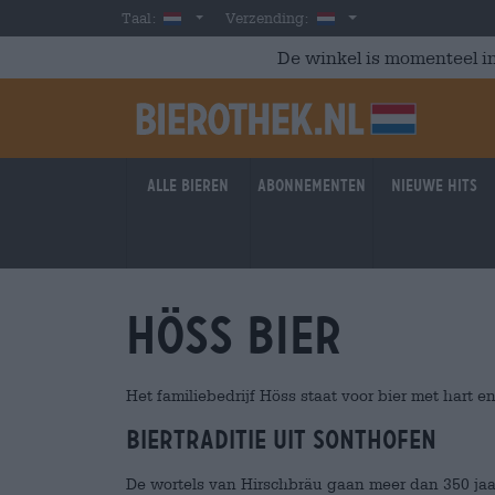
Skip to main content
Dutch
Nederland
Taal:
Verzending:
De winkel is momenteel in
Alle bieren
Abonnementen
Nieuwe hits
Höss Bier
Het familiebedrijf Höss staat voor bier met hart en 
Biertraditie uit Sonthofen
De wortels van Hirschbräu gaan meer dan 350 jaar