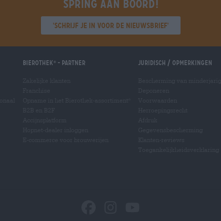
Spring aan boord!
'Schrijf je in voor de nieuwsbrief'
Bierothek
- Partner
Juridisch / Opmerkingen
®
Zakelijke klanten
Bescherming van minderjari
Franchise
Deponeren
ionaal
Opname in het Bierothek-assortiment
Voorwaarden
®
B2B en B2F
Herroepingsrecht
Accijnsplatform
Afdruk
Hopnet-dealer inloggen
Gegevensbescherming
E-commerce voor brouwerijen
Klanten-reviews
Toegankelijkheidsverklaring