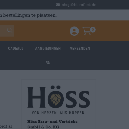
shop@bierothek.de
 bestellingen te plaatsen.
0
Einloggen / Anmelden
Warenkorb
Cadeaus
Aanbiedingen
Verzenden
%
Höss Brau- und Vertriebs
rdt al
GmbH & Co. KG