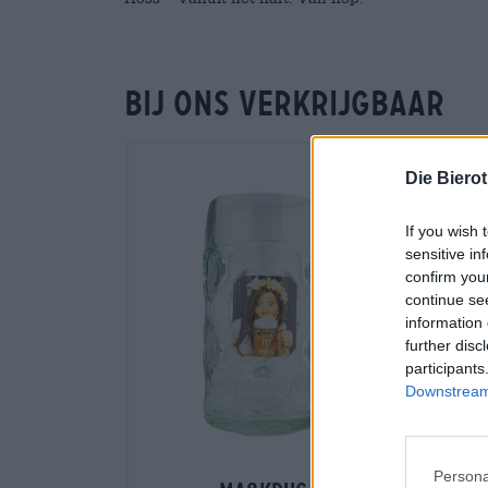
Bij ons verkrijgbaar
Die Biero
If you wish 
sensitive in
confirm you
continue se
information 
further disc
participants
Downstream 
Persona