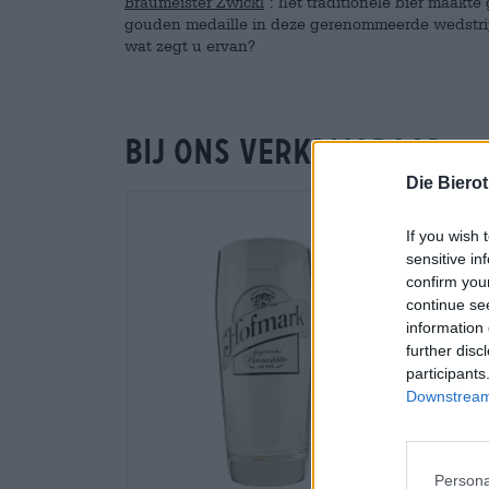
Braumeister Zwickl
: het traditionele bier maakt
gouden medaille in deze gerenommeerde wedstrijd.
wat zegt u ervan?
Bij ons verkrijgbaar
Die Biero
If you wish 
sensitive in
confirm you
continue se
information 
further disc
participants
Downstream 
Persona