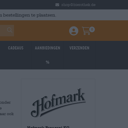
shop@bierothek.de
 bestellingen te plaatsen.
0
Einloggen / Anmelden
Warenkorb
Cadeaus
Aanbiedingen
Verzenden
%
 onder
e
aar ook
Hofmark Brauerei KG