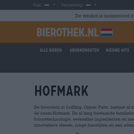
Skip to main content
Dutch
Nederland
Taal:
Verzending:
De winkel is momenteel in
Alle bieren
Abonnementen
Nieuwe hits
Hofmark
De brouwerij in Loifling, Opper-Palts, bestaat al 
de naam Hofmark. De al lang bestaande familieb
brouwtechnologie, eersteklas ingrediënten en me
innovatieve ideeën, jonge bierstijlen en een adem