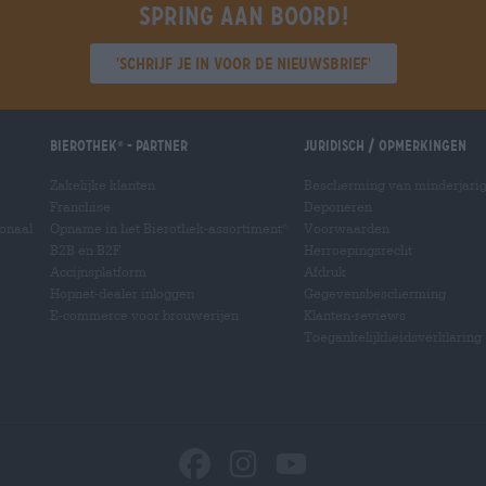
Spring aan boord!
'Schrijf je in voor de nieuwsbrief'
Bierothek
- Partner
Juridisch / Opmerkingen
®
Zakelijke klanten
Bescherming van minderjari
Franchise
Deponeren
ionaal
Opname in het Bierothek-assortiment
Voorwaarden
®
B2B en B2F
Herroepingsrecht
Accijnsplatform
Afdruk
Hopnet-dealer inloggen
Gegevensbescherming
E-commerce voor brouwerijen
Klanten-reviews
Toegankelijkheidsverklaring