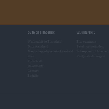
Over de Bierothek
Wij helpen u
Werken bij de Bierothek
Bier seminars
®
Duurzaamheid
Betalingsmethoden
Maatschappelijke betrokkenheid
Scheepvaart
/
Internat
Pers
Veelgestelde vragen
Tijdschrift
Downloads
Contact
Bedrijfs