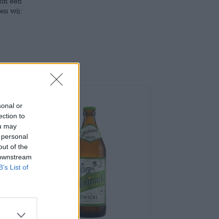
won een
en wij:
sonal or
ection to
ou may
 personal
out of the
 downstream
B’s List of