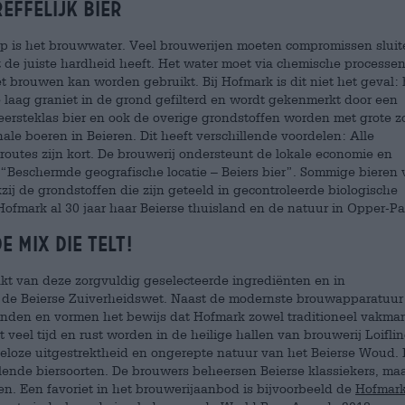
effelijk bier
sap is het brouwwater. Veel brouwerijen moeten compromissen slui
 de juiste hardheid heeft. Het water moet via chemische processe
 brouwen kan worden gebruikt. Bij Hofmark is dit niet het geval: 
 laag graniet in de grond gefilterd en wordt gekenmerkt door een
r eersteklas bier en ook de overige grondstoffen worden met grote z
le boeren in Beieren. Dit heeft verschillende voordelen: Alle
troutes zijn kort. De brouwerij ondersteunt de lokale economie en
l “Beschermde geografische locatie – Beiers bier”. Sommige bieren
zij de grondstoffen die zijn geteeld in gecontroleerde biologische
fmark al 30 jaar haar Beierse thuisland en de natuur in Opper-Pal
e mix die telt!
 van deze zorgvuldig geselecteerde ingrediënten en in
n de Beierse Zuiverheidswet. Naast de modernste brouwapparatuur 
vinden en vormen het bewijs dat Hofmark zowel traditioneel vakm
 veel tijd en rust worden in de heilige hallen van brouwerij Loifli
ndeloze uitgestrektheid en ongerepte natuur van het Beierse Woud.
llende biersoorten. De brouwers beheersen Beierse klassiekers, ma
en. Een favoriet in het brouwerijaanbod is bijvoorbeeld de
Hofmar