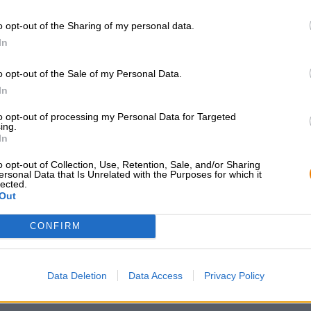
Duitse lagerbieren
Duitse lagerbieren
o opt-out of the Sharing of my personal data.
bavaria
märzen
In
Hofmark
Hofmark
(1)
(2)
100%
100%
o opt-out of the Sale of my Personal Data.
€ 3,49
€ 2,59
In
RWEG
MEHRWEG
0,33 L Fles - € 10,58 / LTR
0,50 L Fles - € 5,18 /
to opt-out of processing my Personal Data for Targeted
ing.
In
Uitverkocht
Uitverkocht
o opt-out of Collection, Use, Retention, Sale, and/or Sharing
ersonal Data that Is Unrelated with the Purposes for which it
lected.
Out
CONFIRM
Data Deletion
Data Access
Privacy Policy