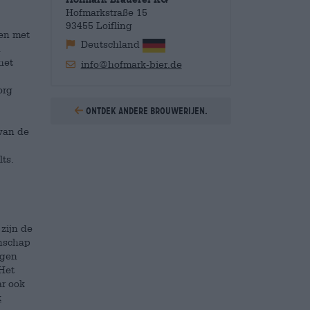
Hofmarkstraße 15
93455 Loifling
ten met
Deutschland
n
het
info@hofmark-bier.de
org
Ontdek andere brouwerijen.
 van de
ts.
zijn de
anschap
ngen
 Het
ar ook
k