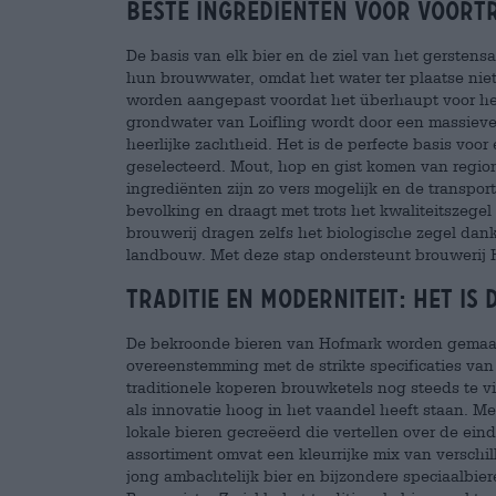
Beste ingrediënten voor voortr
De basis van elk bier en de ziel van het gersten
hun brouwwater, omdat het water ter plaatse niet
worden aangepast voordat het überhaupt voor het
grondwater van Loifling wordt door een massieve
heerlijke zachtheid. Het is de perfecte basis voo
geselecteerd. Mout, hop en gist komen van regiona
ingrediënten zijn zo vers mogelijk en de transpor
bevolking en draagt met trots het kwaliteitszege
brouwerij dragen zelfs het biologische zegel dank
landbouw. Met deze stap ondersteunt brouwerij Ho
Traditie en moderniteit: het is d
De bekroonde bieren van Hofmark worden gemaakt
overeenstemming met de strikte specificaties va
traditionele koperen brouwketels nog steeds te 
als innovatie hoog in het vaandel heeft staan. Met
lokale bieren gecreëerd die vertellen over de ei
assortiment omvat een kleurrijke mix van verschi
jong ambachtelijk bier en bijzondere speciaalbier