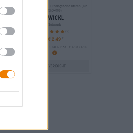
Duitse lagerbieren | Biologische bieren (DE-
ÖKO-006)
zwickl
Hofmark
(2)
100%
€ 2,49
MEHRWEG
 LTR
0,50 L Fles - € 4,98 / LTR
Uitverkocht