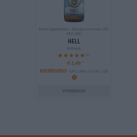
Duitse lagerbieren | Biologische bieren (DE-
ÖKO-006)
hell
Hofmark
(1)
100%
€ 2,49
MEHRWEG
0,50 L Fles - € 4,98 / LTR
Uitverkocht