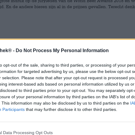
e grote indruk op de juryleden van de World Beer Awards 2018 en 
 En de andere bieren zijn al in de prijzen gevallen. Terecht denk
thek® -
Do Not Process My Personal Information
to opt-out of the sale, sharing to third parties, or processing of your per
formation for targeted advertising by us, please use the below opt-out s
r selection. Please note that after your opt-out request is processed y
eing interest-based ads based on personal information utilized by us or
disclosed to third parties prior to your opt-out. You may separately opt-
losure of your personal information by third parties on the IAB’s list of
. This information may also be disclosed by us to third parties on the
IA
Participants
that may further disclose it to other third parties.
l Data Processing Opt Outs