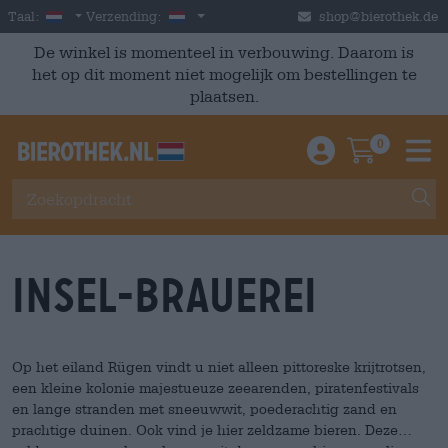
Skip to main content
Dutch
Nederland
Taal:
Verzending:
shop@bierothek.de
De winkel is momenteel in verbouwing. Daarom is
het op dit moment niet mogelijk om bestellingen te
plaatsen.
0
Einloggen / An
Warenkor
M
Insel-Brauerei
Op het eiland Rügen vindt u niet alleen pittoreske krijtrotsen,
een kleine kolonie majestueuze zeearenden, piratenfestivals
en lange stranden met sneeuwwit, poederachtig zand en
prachtige duinen. Ook vind je hier zeldzame bieren. Deze