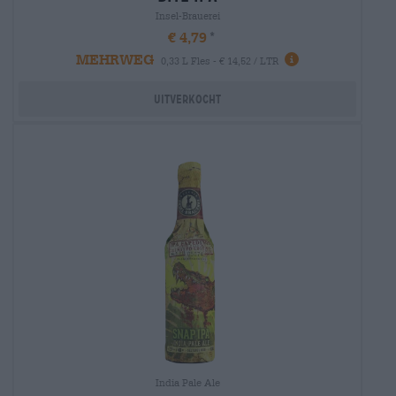
Insel-Brauerei
€ 4,79
MEHRWEG
0,33 L Fles - € 14,52 / LTR
Uitverkocht
India Pale Ale