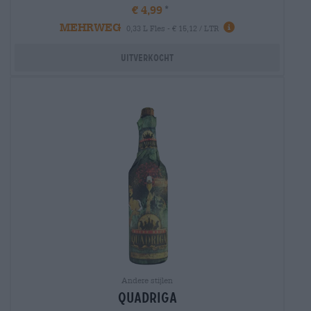
€ 4,99
MEHRWEG
0,33 L Fles - € 15,12 / LTR
Uitverkocht
Andere stijlen
quadriga