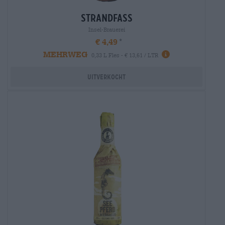
strandfass
Insel-Brauerei
€ 4,49
MEHRWEG
0,33 L Fles - € 13,61 / LTR
Uitverkocht