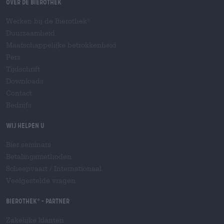
Over de Bierothek
Werken bij de Bierothek
®
Duurzaamheid
Maatschappelijke betrokkenheid
Pers
Tijdschrift
Downloads
Contact
Bedrijfs
Wij helpen u
Bier seminars
Betalingsmethoden
Scheepvaart
/
Internationaal
Veelgestelde vragen
Bierothek
- Partner
®
Zakelijke klanten