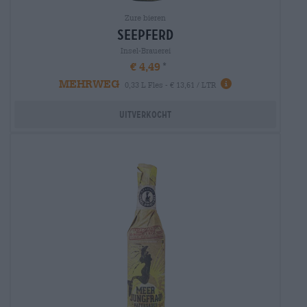
Zure bieren
seepferd
Insel-Brauerei
€ 4,49
MEHRWEG
0,33 L Fles - € 13,61 / LTR
Uitverkocht