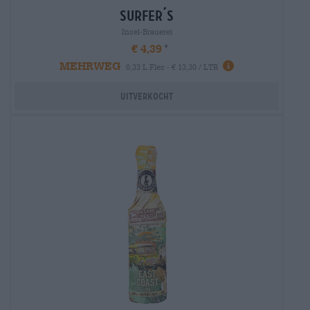
surfer´s
Insel-Brauerei
€ 4,39
MEHRWEG
0,33 L Fles - € 13,30 / LTR
Uitverkocht