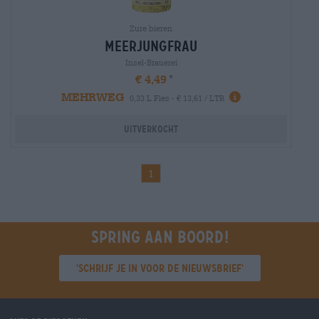
Zure bieren
meerjungfrau
Insel-Brauerei
€ 4,49
MEHRWEG
0,33 L Fles - € 13,61 / LTR
Uitverkocht
1
Spring aan boord!
'Schrijf je in voor de nieuwsbrief'