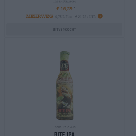
Insel-Brauerei
€ 16,29
MEHRWEG
0,75 L Fles - € 21,72 / LTR
Uitverkocht
India Pale Ale
bite ipa