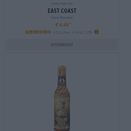
India Pale Ale
east coast
Insel-Brauerei
€ 4,49
MEHRWEG
0,33 L Fles - € 13,61 / LTR
Uitverkocht