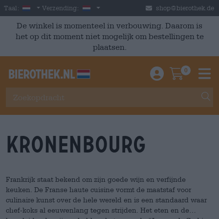
Skip to main content
Dutch
Nederland
Taal:
Verzending:
shop@bierothek.de
De winkel is momenteel in verbouwing. Daarom is
het op dit moment niet mogelijk om bestellingen te
plaatsen.
0
Einloggen / An
Warenkor
M
Kronenbourg
Frankrijk staat bekend om zijn goede wijn en verfijnde
keuken. De Franse haute cuisine vormt de maatstaf voor
culinaire kunst over de hele wereld en is een standaard waar
chef-koks al eeuwenlang tegen strijden. Het eten en de