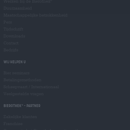
Werken bij de Bierothek
®
Duurzaamheid
Maatschappelijke betrokkenheid
Pers
Tijdschrift
Downloads
Contact
Bedrijfs
Wij helpen u
Bier seminars
Betalingsmethoden
Scheepvaart
/
Internationaal
Veelgestelde vragen
Bierothek
- Partner
®
Zakelijke klanten
Franchise
®