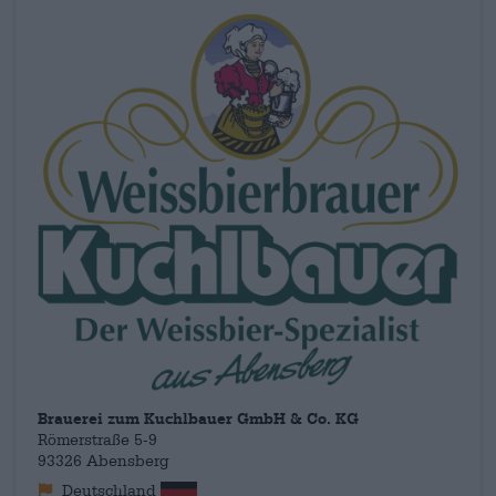
blikvanger zijn. Organische vormen, dansende ramen,
gebogen lijnen en een speelse dynamiek zijn handelsmerken
van Hundertwasser en zijn ook terug te vinden op de
Kuchlbauertoren. Wat het echter wereldwijd uniek maakt, is
de connectie met bier. De Kuchlbauertoren is een
bierkunsttoren en staat zowel van binnen als van buiten
volledig in het teken van gerstesap. Van de koepel tot de
torenkelder, alles draait om bier en geïnteresseerde bezoekers
kunnen tijdens een rondleiding alles te weten komen over ons
favoriete drankje. En natuurlijk kun je hier ook bier drinken.
Brauerei zum Kuchlbauer GmbH & Co. KG
Römerstraße 5-9
93326 Abensberg
Deutschland