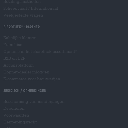
Betalingsmethoden
Scheepvaart
/
Internationaal
Veelgestelde vragen
Bierothek
- Partner
®
Zakelijke klanten
Franchise
Opname in het Bierothek-assortiment
®
B2B en B2F
Accijnsplatform
Hopnet-dealer inloggen
E-commerce voor brouwerijen
Juridisch / Opmerkingen
Bescherming van minderjarigen
Deponeren
Voorwaarden
Herroepingsrecht