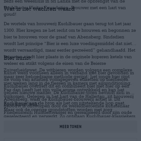
zelfs een weeshuis in Sri Lanka met de opbrengst van de
Kuchlbauer Visitor Foundation. Brouwer met een hart van
Wat is het wachten waard
goud!
De wortels van brouwerij Kuchlbauer gaan terug tot het jaar
1300. Hier kregen ze het recht om te brouwen en begonnen ze
bier te brouwen voor de graaf van Abensberg. Sindsdien
wordt het principe “Bier is een luxe voedingsmiddel dat niet
wordt vervaardigd, maar eerder gecreëerd” gehandhaafd. Het
brouwen vindt hier plaats in de originele koperen ketels van
Bier kunst
weleer en strikt volgens de eisen van de Beierse
Zuiverheidswet. De witbieren worden volgens een complexe
Kunst werd voorheen alleen in verband met bier gevonden in
maar zeer behoedzame methode gerijpt: het jonge bier rijpt
de vorm van artistiek vormgegeven etiketten op bierflesjes.
vier weken lang in de flessen in kamers met airconditioning.
Kuchlbauer overtreft dit en combineert bier met bier op een
Pas dan heeft het zijn volle aroma ontwikkeld en kan het
geheel nieuwe manier. De Kuchlbauer-toren bevindt zich in
vrijkomen. Gelegen in het hart van de Hallertau, zit brouwerij
Abensberg, waar de Kuchlbauer-brouwerij actief is. Dit
Kuchlbauer aan de bron als het om uitstekende hop gaat.
Zo is kunst leuk!
gebouw is ontworpen door de wereldberoemde kunstenaar
Maar ook de overige grondstoffen worden met zorg
Friedensreich Hundertwasser en gerealiseerd door zijn oude
geselecteerd en verwerkt. Zo ontstaan Kuchlbauer-klassiekers
vriend en student Peter Pelikan. In echte Hundertwasser-stijl
zoals de
Turm Weisse
, die tot ver buiten de grenzen van
rijst het gebouw hoog de lucht in en aan alle kanten naar
Meer tonen
Beieren een grote populariteit genieten.
buiten. Gekroond met een gouden uienkoepel zou de toren
ook zonder de kleurrijke details en glas-in-loodpanelen een