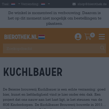
Skip to main content
Dutch
Nederland
Taal:
Verzending:
shop@bierothek.de
De winkel is momenteel in verbouwing. Daarom is
het op dit moment niet mogelijk om bestellingen te
plaatsen.
0
Einloggen / An
Warenkor
M
Kuchlbauer
De Beierse brouwerij Kuchlbauer is een echte verrassing: goed
bier, kunst en liefdadigheid vind je hier onder één dak. Een
project dat ons nauw aan het hart ligt, is het steunen van de
SOS Kinderdorpen. De Kuchlbauer Brouwerij bouwde in 2011