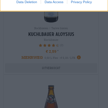
Data Deletion
Data Access
Privacy Policy
Bockbieren | Tarwe bieren
kuchlbauer aloysius
Kuchlbauer
(2)
90%
€ 2,59
MEHRWEG
0,50 L Fles - € 5,18 / LTR
Uitverkocht