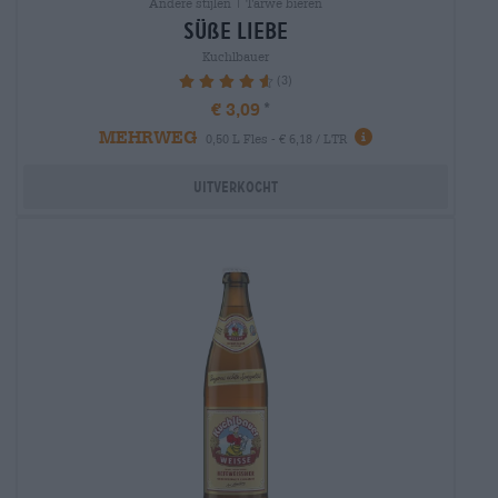
Andere stijlen | Tarwe bieren
süße liebe
Kuchlbauer
(3)
93.33%
€ 3,09
MEHRWEG
0,50 L Fles - € 6,18 / LTR
Uitverkocht