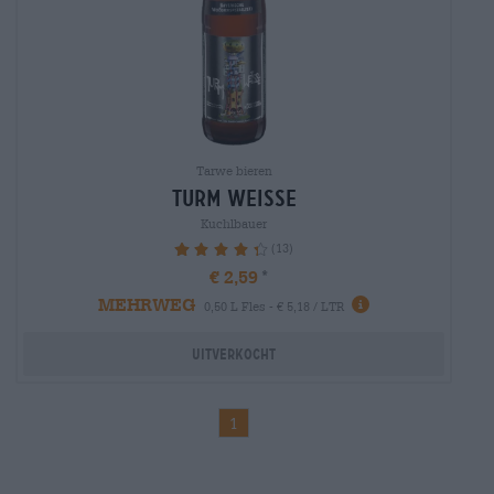
Tarwe bieren
turm weisse
Kuchlbauer
(13)
89.23%
€ 2,59
MEHRWEG
0,50 L Fles - € 5,18 / LTR
Uitverkocht
1