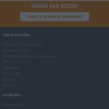
Spring aan boord!
'Schrijf je in voor de nieuwsbrief'
Over de Bierothek
Werken bij de Bierothek
®
Duurzaamheid
Maatschappelijke betrokkenheid
Pers
Tijdschrift
Downloads
Contact
Bedrijfs
Wij helpen u
Bier seminars